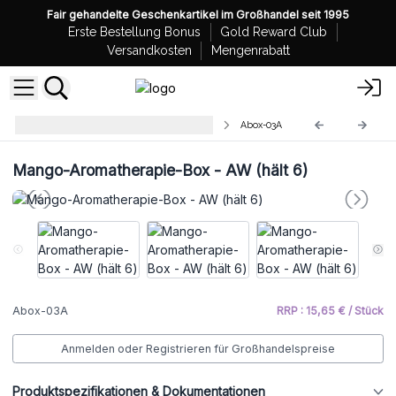
Fair gehandelte Geschenkartikel im Großhandel seit 1995
Erste Bestellung Bonus
Gold Reward Club
Versandkosten
Mengenrabatt
Mangoholz Aromatherapie Boxen
Abox-03A
Mango-Aromatherapie-Box - AW (hält 6)
Abox-03A
RRP : 15,65 € / Stück
Anmelden oder Registrieren für Großhandelspreise
Produktspezifikationen & Dokumentationen