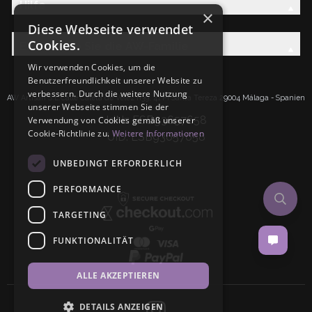
Hilfe
×
Diese Webseite verwendet
Cookies.
Entdecken Sie die AW-Familie
Wir verwenden Cookies, um die
Benutzerfreundlichkeit unserer Website zu
verbessern. Durch die weitere Nutzung
AW Artisan S.L.Calle Caleta de Velez n39, 41 PI Santa Tereza 29004 Málaga - Spanien
unserer Webseite stimmen Sie der
IdNr: ESB93657658
Verwendung von Cookies gemäß unserer
Cookie-Richtlinie zu.
Weitere Informationen
UID: ESB93657658
UNBEDINGT ERFORDERLICH
PERFORMANCE
TARGETING
FUNKTIONALITÄT
ALLE AKZEPTIEREN
DETAILS ANZEIGEN