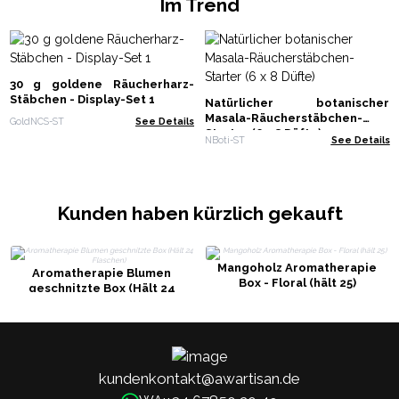
Im Trend
30 g goldene Räucherharz-
Stäbchen - Display-Set 1
Natürlicher botanischer
Masala-Räucherstäbchen-
GoldNCS-ST
See Details
Starter (6 x 8 Düfte)
NBoti-ST
See Details
Kunden haben kürzlich gekauft
Mangoholz Aromatherapie
Aromatherapie Blumen
Box - Floral (hält 25)
geschnitzte Box (Hält 24
Flaschen)
kundenkontakt@awartisan.de