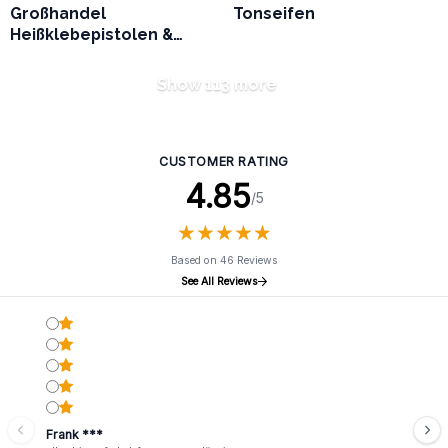
Großhandel
Tonseifen
Heißklebepistolen &
Klebesticks
Show 113 more
CUSTOMER RATING
4.85
/5
★
★
★
★
★
★
★
★
★
★
Based on 46 Reviews
See All Reviews
Frank ***