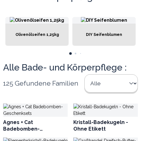
zeitgenössischen Designs bietet Bathroom Heaven zuverlässige,
schnell verkaufende Linien, die Händlern helfen, den Umsatz zu
maximieren, während Kunden Produkte erhalten, denen sie
vertrauen und die ihnen Freude bereiten.
Olivenölseifen 1,25kg
DIY Seifenblumen
Alle Bade- und Körperpflege :
125 Gefundene Familien
Agnes + Cat
Kristall-Badekugeln -
Badebomben-
Ohne Etikett
Geschenksets