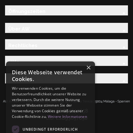
Öffnungszeiten
Über AW
Rechtliches
Hilfe
×
Diese Webseite verwendet
Cookies.
Entdecken Sie die AW-Familie
Wir verwenden Cookies, um die
Benutzerfreundlichkeit unserer Website zu
verbessern. Durch die weitere Nutzung
AW Artisan S.L.Calle Caleta de Velez n39, 41 PI Santa Tereza 29004 Málaga - Spanien
unserer Webseite stimmen Sie der
IdNr: ESB93657658
Verwendung von Cookies gemäß unserer
Cookie-Richtlinie zu.
Weitere Informationen
UID: ESB93657658
UNBEDINGT ERFORDERLICH