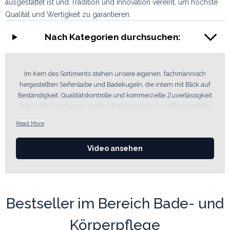
ausgestattet ist und Tradition und Innovation vereint, um höchste
Qualität und Wertigkeit zu garantieren.
Nach Kategorien durchsuchen:
Im Kern des Sortiments stehen unsere eigenen, fachmännisch
hergestellten Seifenlaibe und Badekugeln, die intern mit Blick auf
Beständigkeit, Qualitätskontrolle und kommerzielle Zuverlässigkeit
fest im Blick produziert werden. Ergänzend dazu werden sorgfältig
ausgewählte importierte Geschenklinien angeboten, darunter
Read More
unsere stets beliebten Seifenblütensträuße, die darauf ausgelegt
sind, eine starke visuelle Wirkung und einen hohen
Video ansehen
wahrgenommenen Wert im Einzelhandel zu liefern.
Mit über
20 Jahren Erfahrung
in der Herstellung von
Großhandelseifen und Badekugeln bei AW Artisan repräsentiert
diese Abteilung Produkte, die nicht nur attraktiv, sondern auch
nachweislich verkaufsstark sind. Jede Linie wird mit Blick auf die
Bestseller im Bereich Bade- und
Bedürfnisse der Einzelhändler entwickelt: hohe Margen, Potenzial
für Wiederholungskäufe und eine auffällige Präsentation, die
Körperpflege
Impulskäufe anregt. Von klassischen Düften bis hin zu