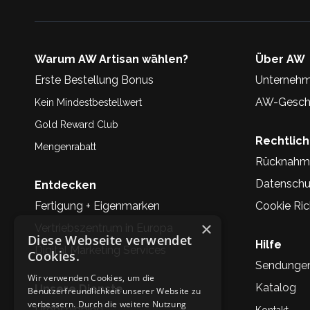
Warum AW Artisan wählen?
Über AW
Erste Bestellung Bonus
Unternehm
AW-Geschi
Kein Mindestbestellwert
Gold Reward Club
Rechtlic
Mengenrabatt
Rücknahm
Datenschu
Entdecken
Fertigung + Eigenmarken
Cookie Rich
×
Vertriebszentrum in Europa
Diese Webseite verwendet
Hilfe
Digital Marketing Services
Cookies.
Sendunge
Wir verwenden Cookies, um die
Katalog
Unsere Dienste
Benutzerfreundlichkeit unserer Website zu
verbessern. Durch die weitere Nutzung
Dropshipping