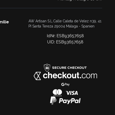
AW Artisan S.L.Calle Caleta de Velez n39, 41
milie
PI Santa Tereza 29004 Málaga - Spanien
IdNr: ESB93657658
UID: ESB93657658