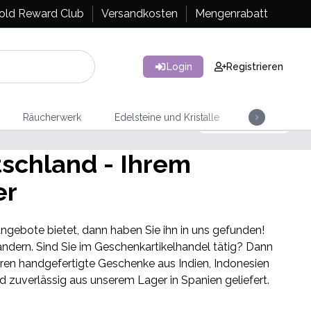
old Reward Club
Versandkosten
Mengenrabatt
Login
Registrieren
Räucherwerk
Edelsteine und Kristalle
Artisan Tee
EINKAUFEN
NEU AUF LAGER
schland - Ihrem
ler
Antike Hexe Parfümöl
gebote bietet, dann haben Sie ihn in uns gefunden!
ndern. Sind Sie im Geschenkartikelhandel tätig? Dann
tieren handgefertigte Geschenke aus Indien, Indonesien
 zuverlässig aus unserem Lager in Spanien geliefert.