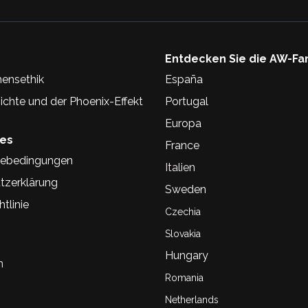
Entdecken Sie die AW-Fa
ensethik
España
chte und der Phoenix-Effekt
Portugal
Europa
hes
France
ebedingungen
Italien
tzerklärung
Sweden
tlinie
Czechia
Slovakia
Hungary
n
Romania
Netherlands