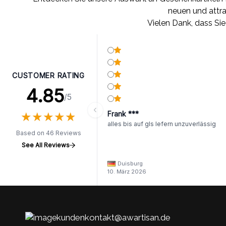
neuen und attra
Vielen Dank, dass Si
CUSTOMER RATING
4.85
/5
★
★
★
★
★
★
★
★
★
★
Frank ***
alles bis auf gls lefern unzuverlässig
Based on 46 Reviews
See All Reviews
Duisburg
10. März 2026
kundenkontakt@awartisan.de