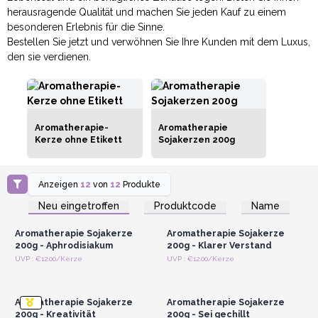
herausragende Qualität und machen Sie jeden Kauf zu einem
besonderen Erlebnis für die Sinne.
Bestellen Sie jetzt und verwöhnen Sie Ihre Kunden mit dem Luxus,
den sie verdienen.
Aromatherapie-
Aromatherapie
Kerze ohne Etikett
Sojakerzen 200g
Anzeigen
12
von
12
Produkte
Anmelden oder
Anmelden oder
Registrieren für
Registrieren für
Neu eingetroffen
Produktcode
Name
Großhandelspreise
Großhandelspreise
Aromatherapie Sojakerze
Aromatherapie Sojakerze
200g - Aphrodisiakum
200g - Klarer Verstand
Anmelden oder
Anmelden oder
UVP : €12.00/Kerze
UVP : €12.00/Kerze
Registrieren für
Registrieren für
Großhandelspreise
Großhandelspreise
Aromatherapie Sojakerze
Aromatherapie Sojakerze
200g - Kreativität
200g - Sei gechillt