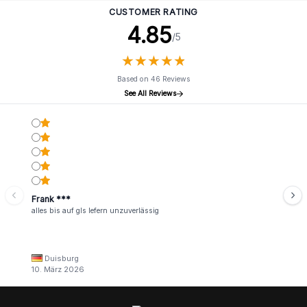
CUSTOMER RATING
4.85
/5
★
★
★
★
★
★
★
★
★
★
Based on 46 Reviews
See All Reviews
Frank ***
alles bis auf gls lefern unzuverlässig
Duisburg
10. März 2026