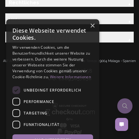
Rechtliches
Hilfe
×
Diese Webseite verwendet
Cookies.
Entdecken Sie die AW-Familie
Wir verwenden Cookies, um die
Benutzerfreundlichkeit unserer Website zu
verbessern. Durch die weitere Nutzung
AW Artisan S.L.Calle Caleta de Velez n39, 41 PI Santa Tereza 29004 Málaga - Spanien
unserer Webseite stimmen Sie der
IdNr: ESB93657658
Verwendung von Cookies gemäß unserer
Cookie-Richtlinie zu.
Weitere Informationen
UID: ESB93657658
UNBEDINGT ERFORDERLICH
PERFORMANCE
TARGETING
FUNKTIONALITÄT