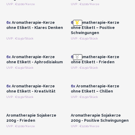
Anmelden oder
Anmelden oder
UVP : €12.00/Kerze
UVP : €12.00/Kerze
Registrieren für
Registrieren für
Großhandelspreise
Großhandelspreise
6x
Aromatherapie-Kerze
6x
Aromatherapie-Kerze
ohne Etikett - Klares Denken
ohne Etikett – Positive
Schwingungen
Anmelden oder
Anmelden oder
UVP : €11.50/Stück
UVP : €11.50/Stück
Registrieren für
Registrieren für
Großhandelspreise
Großhandelspreise
6x
Aromatherapie-Kerze
6x
Aromatherapie-Kerze
ohne Etikett - Aphrodisiakum
ohne Etikett - Frieden
Anmelden oder
Anmelden oder
UVP : €11.50/Stück
UVP : €11.50/Stück
Registrieren für
Registrieren für
Großhandelspreise
Großhandelspreise
6x
Aromatherapie-Kerze
6x
Aromatherapie-Kerze
ohne Etikett - Kreativität
ohne Etikett – Chillen
Anmelden oder
Anmelden oder
UVP : €11.50/Stück
UVP : €11.50/Stück
Registrieren für
Registrieren für
Großhandelspreise
Großhandelspreise
Aromatherapie Sojakerze
Aromatherapie Sojakerze
200g - Frieden
200g - Positive Schwingungen
UVP : €12.00/Kerze
UVP : €12.00/Kerze