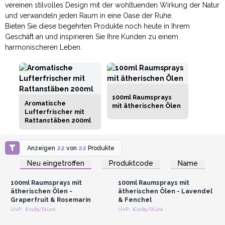
vereinen stilvolles Design mit der wohltuenden Wirkung der Natur
und verwandeln jeden Raum in eine Oase der Ruhe.
Bieten Sie diese begehrten Produkte noch heute in Ihrem
Geschäft an und inspirieren Sie Ihre Kunden zu einem
harmonischeren Leben.
100ml Raumsprays
Aromatische
mit ätherischen Ölen
Lufterfrischer mit
Rattanstäben 200ml
Anzeigen
22
von
22
Produkte
Anmelden oder
Anmelden oder
Registrieren für
Registrieren für
Neu eingetroffen
Produktcode
Name
Großhandelspreise
Großhandelspreise
100ml Raumsprays mit
100ml Raumsprays mit
ätherischen Ölen -
ätherischen Ölen - Lavendel
Graperfruit & Rosemarin
& Fenchel
Anmelden oder
Anmelden oder
UVP : €11.85/Stück
UVP : €11.85/Stück
Registrieren für
Registrieren für
Großhandelspreise
Großhandelspreise