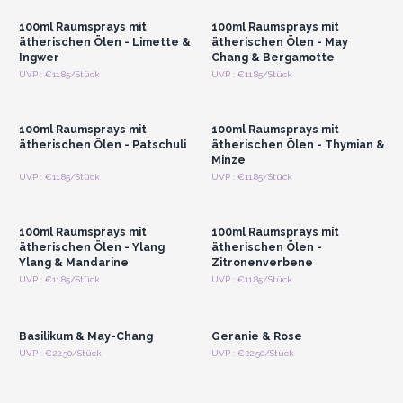
100ml Raumsprays mit
100ml Raumsprays mit
ätherischen Ölen - Limette &
ätherischen Ölen - May
Ingwer
Chang & Bergamotte
Anmelden oder
Anmelden oder
UVP : €11.85/Stück
UVP : €11.85/Stück
Registrieren für
Registrieren für
Großhandelspreise
Großhandelspreise
100ml Raumsprays mit
100ml Raumsprays mit
ätherischen Ölen - Patschuli
ätherischen Ölen - Thymian &
Minze
Anmelden oder
Anmelden oder
UVP : €11.85/Stück
UVP : €11.85/Stück
Registrieren für
Registrieren für
Großhandelspreise
Großhandelspreise
100ml Raumsprays mit
100ml Raumsprays mit
ätherischen Ölen - Ylang
ätherischen Ölen -
Ylang & Mandarine
Zitronenverbene
Anmelden oder
Anmelden oder
UVP : €11.85/Stück
UVP : €11.85/Stück
Registrieren für
Registrieren für
Großhandelspreise
Großhandelspreise
Basilikum & May-Chang
Geranie & Rose
Anmelden oder
Anmelden oder
UVP : €22.50/Stück
UVP : €22.50/Stück
Registrieren für
Registrieren für
Großhandelspreise
Großhandelspreise