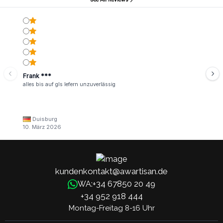
Frank ***
alles bis auf gls lefern unzuverlässig
Duisburg
10. März 2026
kundenkontakt@awartisan.de
+34 67850 20 49
WA:
+34 952 918 444
Montag-Freitag 8-16 Uhr