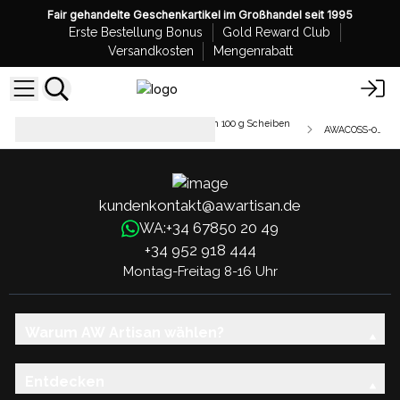
Fair gehandelte Geschenkartikel im Großhandel seit 1995
Erste Bestellung Bonus
Gold Reward Club
Versandkosten
Mengenrabatt
Handgemachte Olivenölseifen - in 100 g Scheiben
AWACOSS-02-6u
geschnitten
kundenkontakt@awartisan.de
+34 67850 20 49
WA:
+34 952 918 444
Montag-Freitag 8-16 Uhr
Warum AW Artisan wählen?
Entdecken