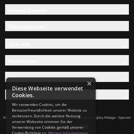
Unsere Dienste
Öffnungszeiten
Über AW
Rechtliches
Hilfe
×
Diese Webseite verwendet
Cookies.
Entdecken Sie die AW-Familie
Wir verwenden Cookies, um die
Benutzerfreundlichkeit unserer Website zu
verbessern. Durch die weitere Nutzung
AW Artisan S.L.Calle Caleta de Velez n39, 41 PI Santa Tereza 29004 Málaga - Spanien
unserer Webseite stimmen Sie der
IdNr: ESB93657658
Verwendung von Cookies gemäß unserer
Cookie-Richtlinie zu.
Weitere Informationen