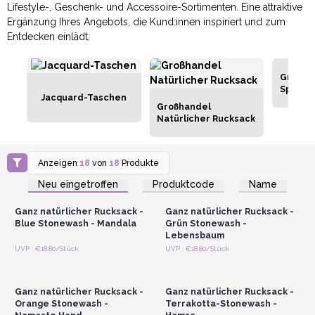
Lifestyle-, Geschenk- und Accessoire-Sortimenten. Eine attraktive
Ergänzung Ihres Angebots, die Kund:innen inspiriert und zum
Entdecken einlädt.
Grossh
Sportt
Jacquard-Taschen
Großhandel
Natürlicher Rucksack
Anzeigen
18
von
18
Produkte
Anmelden oder
Anmelden oder
Registrieren für
Registrieren für
Neu eingetroffen
Produktcode
Name
Großhandelspreise
Großhandelspreise
Ganz natürlicher Rucksack -
Ganz natürlicher Rucksack -
Blue Stonewash - Mandala
Grün Stonewash -
Lebensbaum
Anmelden oder
Anmelden oder
UVP : €18.80/Stück
UVP : €18.80/Stück
Registrieren für
Registrieren für
Großhandelspreise
Großhandelspreise
Ganz natürlicher Rucksack -
Ganz natürlicher Rucksack -
Orange Stonewash -
Terrakotta-Stonewash -