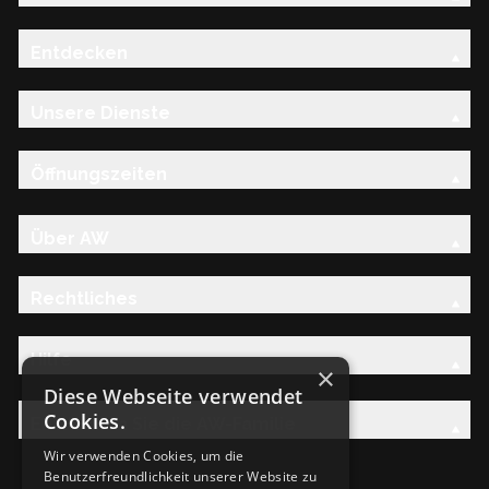
Entdecken
Unsere Dienste
Öffnungszeiten
Über AW
Rechtliches
Hilfe
×
Diese Webseite verwendet
Cookies.
Entdecken Sie die AW-Familie
Wir verwenden Cookies, um die
Benutzerfreundlichkeit unserer Website zu