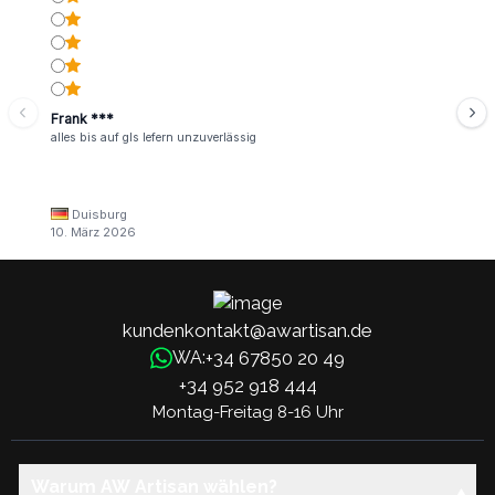
Frank ***
alles bis auf gls lefern unzuverlässig
Duisburg
10. März 2026
kundenkontakt@awartisan.de
+34 67850 20 49
WA:
+34 952 918 444
Montag-Freitag 8-16 Uhr
Warum AW Artisan wählen?