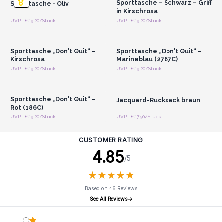
Sporttasche – Schwarz – Griff
Sporttasche - Oliv
in Kirschrosa
Anmelden oder
Anmelden oder
UVP : €19.20/Stück
UVP : €19.20/Stück
Registrieren für
Registrieren für
Großhandelspreise
Großhandelspreise
Sporttasche „Don't Quit“ –
Sporttasche „Don't Quit“ –
Kirschrosa
Marineblau (2767C)
Anmelden oder
Anmelden oder
UVP : €19.20/Stück
UVP : €19.20/Stück
Registrieren für
Registrieren für
Großhandelspreise
Großhandelspreise
Sporttasche „Don't Quit“ –
Jacquard-Rucksack braun
Rot (186C)
UVP : €19.20/Stück
UVP : €17.50/Stück
CUSTOMER RATING
4.85
/5
★
★
★
★
★
★
★
★
★
★
Based on 46 Reviews
See All Reviews