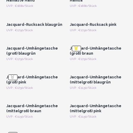
Namaste Hand
Hamsa
Anmelden oder
Anmelden oder
UVP : €18.80/Stück
UVP : €18.80/Stück
Registrieren für
Registrieren für
Großhandelspreise
Großhandelspreise
Jacquard-Rucksack blaugrün
Jacquard-Rucksack pink
Anmelden oder
Anmelden oder
UVP : €17.50/Stück
UVP : €17.50/Stück
Registrieren für
Registrieren für
Großhandelspreise
Großhandelspreise
Jacquard-Umhängetasche
Jacquard-Umhängetasche
(groß) blaugrün
(groß) braun
Anmelden oder
Anmelden oder
UVP : €17.50/Stück
UVP : €17.50/Stück
Registrieren für
Registrieren für
Großhandelspreise
Großhandelspreise
Jacquard-Umhängetasche
Jacquard-Umhängetasche
(groß) pink
(mittelgroß) blaugrün
Anmelden oder
Anmelden oder
UVP : €17.50/Stück
UVP : €11.50/Stück
Registrieren für
Registrieren für
Großhandelspreise
Großhandelspreise
Jacquard-Umhängetasche
Jacquard-Umhängetasche
(mittelgroß) braun
(mittelgroß) pink
Anmelden oder
Anmelden oder
UVP : €11.50/Stück
UVP : €11.50/Stück
Registrieren für
Registrieren für
Großhandelspreise
Großhandelspreise