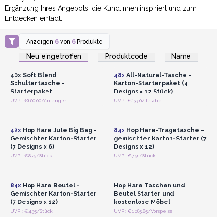
Ergänzung Ihres Angebots, die Kund:innen inspiriert und zum
Entdecken einlädt
.
Anzeigen
6
von
6
Produkte
Anmelden oder
Anmelden oder
Registrieren für
Registrieren für
Neu eingetroffen
Produktcode
Name
Großhandelspreise
Großhandelspreise
40x Soft Blend
48x
All-Natural-Tasche -
Schultertasche -
Karton-Starterpaket (4
Starterpaket
Designs × 12 Stück)
Anmelden oder
Anmelden oder
UVP : €600.00/Anfänger
UVP : €13.50/Tasche
Registrieren für
Registrieren für
Großhandelspreise
Großhandelspreise
42x
Hop Hare Jute Big Bag -
84x
Hop Hare-Tragetasche –
Gemischter Karton-Starter
gemischter Karton-Starter (7
(7 Designs x 6)
Designs x 12)
Anmelden oder
Anmelden oder
UVP : €8.75/Stück
UVP : €7.50/Stück
Registrieren für
Registrieren für
Großhandelspreise
Großhandelspreise
84x
Hop Hare Beutel -
Hop Hare Taschen und
Gemischter Karton-Starter
Beutel Starter und
(7 Designs x 12)
kostenlose Möbel
UVP : €4.35/Stück
UVP : €1,085.85/Vorspeise