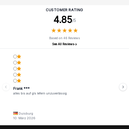
CUSTOMER RATING
4.85
/5
★
★
★
★
★
★
★
★
★
★
Based on 46 Reviews
See All Reviews
Frank ***
alles bis auf gls lefern unzuverlässig
Duisburg
10. März 2026