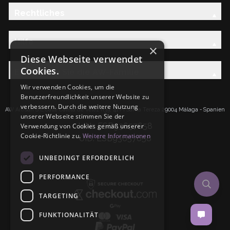
Rechtliches
Hilfe
×
Diese Webseite verwendet
Cookies.
Entdecken Sie die AW-Familie
Wir verwenden Cookies, um die
Benutzerfreundlichkeit unserer Website zu
verbessern. Durch die weitere Nutzung
AW Artisan S.L.Calle Caleta de Velez n39, 41 PI Santa Tereza 29004 Málaga - Spanien
unserer Webseite stimmen Sie der
IdNr: ESB93657658
Verwendung von Cookies gemäß unserer
Cookie-Richtlinie zu.
Weitere Informationen
UID: ESB93657658
UNBEDINGT ERFORDERLICH
PERFORMANCE
TARGETING
FUNKTIONALITÄT