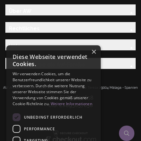
Über AW
Rechtliches
Hilfe
×
Diese Webseite verwendet
Cookies.
Entdecken Sie die AW-Familie
Wir verwenden Cookies, um die
Benutzerfreundlichkeit unserer Website zu
verbessern. Durch die weitere Nutzung
AW Artisan S.L.Calle Caleta de Velez n39, 41 PI Santa Tereza 29004 Málaga - Spanien
unserer Webseite stimmen Sie der
IdNr: ESB93657658
Verwendung von Cookies gemäß unserer
Cookie-Richtlinie zu.
Weitere Informationen
UID: ESB93657658
UNBEDINGT ERFORDERLICH
PERFORMANCE
TARGETING