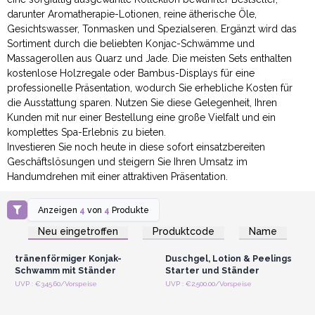
darunter Aromatherapie-Lotionen, reine ätherische Öle,
Gesichtswasser, Tonmasken und Spezialseren. Ergänzt wird das
Sortiment durch die beliebten Konjac-Schwämme und
Massagerollen aus Quarz und Jade. Die meisten Sets enthalten
kostenlose Holzregale oder Bambus-Displays für eine
professionelle Präsentation, wodurch Sie erhebliche Kosten für
die Ausstattung sparen. Nutzen Sie diese Gelegenheit, Ihren
Kunden mit nur einer Bestellung eine große Vielfalt und ein
komplettes Spa-Erlebnis zu bieten.
Investieren Sie noch heute in diese sofort einsatzbereiten
Geschäftslösungen und steigern Sie Ihren Umsatz im
Handumdrehen mit einer attraktiven Präsentation.
Anzeigen
4
von
4
Produkte
Anmelden oder
Anmelden oder
Registrieren für
Registrieren für
Neu eingetroffen
Produktcode
Name
Großhandelspreise
Großhandelspreise
tränenförmiger Konjak-
Duschgel, Lotion & Peelings
Schwamm mit Ständer
Starter und Ständer
Anmelden oder
Anmelden oder
UVP : €345.60/Vorspeise
UVP : €2,500.00/Vorspeise
Registrieren für
Registrieren für
Großhandelspreise
Großhandelspreise