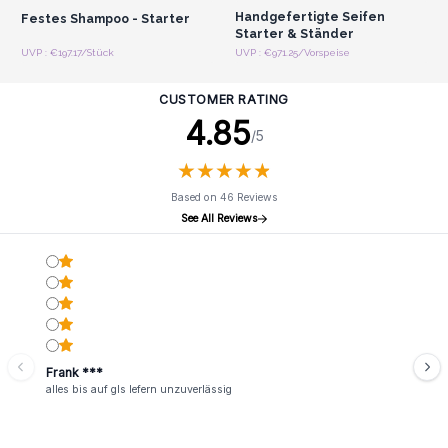
Handgefertigte Seifen
Festes Shampoo - Starter
Starter & Ständer
UVP : €197.17/Stück
UVP : €971.25/Vorspeise
CUSTOMER RATING
4.85
/5
★
★
★
★
★
★
★
★
★
★
Based on 46 Reviews
See All Reviews
Frank ***
alles bis auf gls lefern unzuverlässig