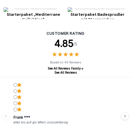
Starterpaket „Mediterrane
Starterpaket Badesprudler
Kollektion“
mit Sternzeichen
CUSTOMER RATING
4.85
/5
★
★
★
★
★
★
★
★
★
★
Based on 46 Reviews
See All Reviews Family
See All Reviews
Frank ***
alles bis auf gls lefern unzuverlässig