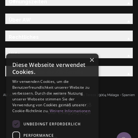
Öffnungszeiten
Über AW
Rechtliches
Hilfe
×
Diese Webseite verwendet
Cookies.
Entdecken Sie die AW-Familie
Wir verwenden Cookies, um die
Benutzerfreundlichkeit unserer Website zu
verbessern. Durch die weitere Nutzung
AW Artisan S.L.Calle Caleta de Velez n39, 41 PI Santa Tereza 29004 Málaga - Spanien
unserer Webseite stimmen Sie der
IdNr: ESB93657658
Verwendung von Cookies gemäß unserer
Cookie-Richtlinie zu.
Weitere Informationen
UID: ESB93657658
UNBEDINGT ERFORDERLICH
PERFORMANCE