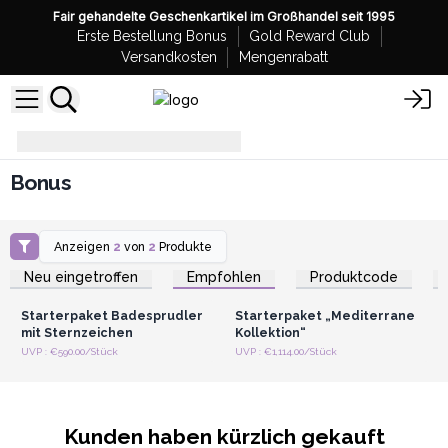
Fair gehandelte Geschenkartikel im Großhandel seit 1995
Erste Bestellung Bonus
Gold Reward Club
Versandkosten
Mengenrabatt
Bonus
Bonus
Anzeigen
2
von
2
Produkte
Anmelden oder
Anmelden oder
Registrieren für
Registrieren für
Neu eingetroffen
Empfohlen
Produktcode
Großhandelspreise
Großhandelspreise
Starterpaket Badesprudler
Starterpaket „Mediterrane
mit Sternzeichen
Kollektion“
UVP : €590.00/Stück
UVP : €1,114.00/Stück
Kunden haben kürzlich gekauft