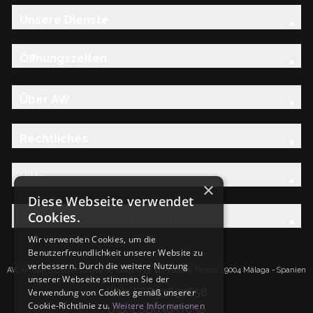
Unsere Dienste
Öffnungszeiten
Über AW
Rechtliches
Hilfe
×
Diese Webseite verwendet
Cookies.
Entdecken Sie die AW-Familie
Wir verwenden Cookies, um die
Benutzerfreundlichkeit unserer Website zu
verbessern. Durch die weitere Nutzung
AW Artisan S.L.Calle Caleta de Velez n39, 41 PI Santa Tereza 29004 Málaga - Spanien
unserer Webseite stimmen Sie der
IdNr: ESB93657658
Verwendung von Cookies gemäß unserer
Cookie-Richtlinie zu.
Weitere Informationen
UID: ESB93657658