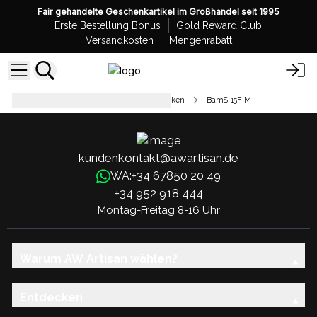
Fair gehandelte Geschenkartikel im Großhandel seit 1995
Erste Bestellung Bonus
Gold Reward Club
Versandkosten
Mengenrabatt
Großhandel Hop Hare Bambussocken
BamS-15F-M
kundenkontakt@awartisan.de
+34 67850 20 49
WA:
+34 952 918 444
Montag-Freitag 8-16 Uhr
Warum AW Artisan wählen?
Entdecken