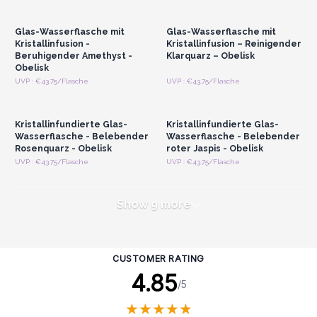
Großhandelspreise
Großhandelspreise
Glas-Wasserflasche mit
Glas-Wasserflasche mit
Kristallinfusion -
Kristallinfusion – Reinigender
Beruhigender Amethyst -
Klarquarz – Obelisk
Obelisk
Anmelden oder
Anmelden oder
UVP : €43.75/Flasche
UVP : €43.75/Flasche
Registrieren für
Registrieren für
Großhandelspreise
Großhandelspreise
Kristallinfundierte Glas-
Kristallinfundierte Glas-
Wasserflasche - Belebender
Wasserflasche - Belebender
Rosenquarz - Obelisk
roter Jaspis - Obelisk
UVP : €43.75/Flasche
UVP : €43.75/Flasche
Show 9 more
CUSTOMER RATING
4.85
/5
★
★
★
★
★
★
★
★
★
★