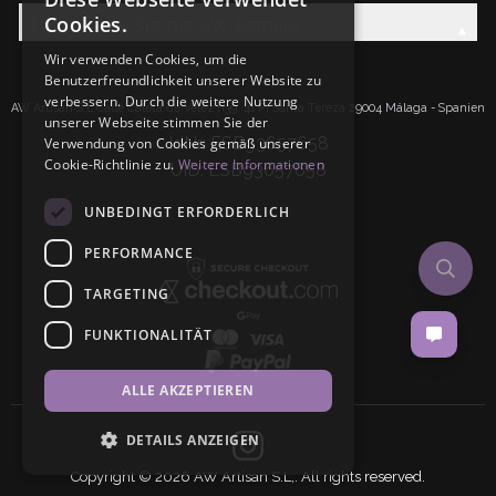
Cookies.
Entdecken Sie die AW-Familie
Wir verwenden Cookies, um die
Benutzerfreundlichkeit unserer Website zu
verbessern. Durch die weitere Nutzung
AW Artisan S.L.Calle Caleta de Velez n39, 41 PI Santa Tereza 29004 Málaga - Spanien
unserer Webseite stimmen Sie der
IdNr: ESB93657658
Verwendung von Cookies gemäß unserer
Cookie-Richtlinie zu.
Weitere Informationen
UID: ESB93657658
UNBEDINGT ERFORDERLICH
PERFORMANCE
TARGETING
FUNKTIONALITÄT
ALLE AKZEPTIEREN
DETAILS ANZEIGEN
Copyright © 2026 AW Artisan S.L,. All rights reserved.