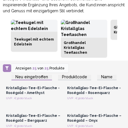
inspirierende Ergänzung Ihres Angebots, die Kund:innen anspricht
und Genuss mit einzigartigem Stil verbindet.
Glasfla
Kristall
Teekugel mit echtem
Großhandel
Edelstein
Kristallglas
Teeflaschen
Anzeigen
25
von
25
Produkte
Anmelden oder
Anmelden oder
Registrieren für
Registrieren für
Neu eingetroffen
Produktcode
Name
Großhandelspreise
Großhandelspreise
Kristallglas-Tee-Ei-Flasche -
Kristallglas-Tee-Ei-Flasche -
Roségold - Amethyst
Roségold - Rosenquarz
Anmelden oder
Anmelden oder
UVP : €30.00/stuck
UVP : €30.00/stuck
Registrieren für
Registrieren für
Großhandelspreise
Großhandelspreise
Kristallglas-Tee-Ei-Flasche –
Kristallglas-Tee-Ei-Flasche –
Roségold – Bergquarz
Roségold – Onyx
Anmelden oder
Anmelden oder
UVP : €30.00/stuck
UVP : €30.00/stuck