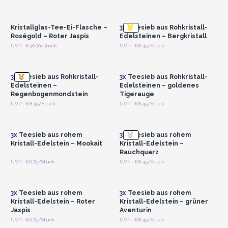
Registrieren für
Registrieren für
Großhandelspreise
Großhandelspreise
Kristallglas-Tee-Ei-Flasche –
3x
Teesieb aus Rohkristall-
Roségold – Roter Jaspis
Edelsteinen – Bergkristall
Anmelden oder
Anmelden oder
UVP : €30.00/stuck
UVP : €8.45/Stuck
Registrieren für
Registrieren für
Großhandelspreise
Großhandelspreise
3x
Teesieb aus Rohkristall-
3x
Teesieb aus Rohkristall-
Edelsteinen –
Edelsteinen – goldenes
Regenbogenmondstein
Tigerauge
Anmelden oder
Anmelden oder
UVP : €8.45/Stuck
UVP : €8.45/Stuck
Registrieren für
Registrieren für
Großhandelspreise
Großhandelspreise
3x
Teesieb aus rohem
3x
Teesieb aus rohem
Kristall-Edelstein – Mookait
Kristall-Edelstein –
Rauchquarz
Anmelden oder
Anmelden oder
UVP : €6.75/Stuck
UVP : €8.45/Stuck
Registrieren für
Registrieren für
Großhandelspreise
Großhandelspreise
3x
Teesieb aus rohem
3x
Teesieb aus rohem
Kristall-Edelstein – Roter
Kristall-Edelstein – grüner
Jaspis
Aventurin
Anmelden oder
Anmelden oder
UVP : €6.75/Stuck
UVP : €8.45/Stuck
Registrieren für
Registrieren für