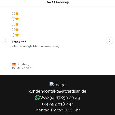
See All Reviews
Frank ***
alles bis auf gls lefern unzuverlässig
Duisburg
10. März 2026
kundenkontakt@awartisan.de
+34 67850 20 49
WA:
+34 952 918 444
Montag-Freitag 8-16 Uhr