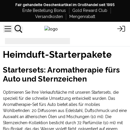
Fair gehandelte Geschenkartikel im Großhandel seit 1995
Erste Bestellung Bonus
Gold Reward Club
Versandkosten
Mengenrabatt
Heimduft-Starterpakete
Heimduft-Starterpakete
Startersets: Aromatherapie fürs
Auto und Sternzeichen
Optimieren Sie Ihre Verkaufsfläche mit unseren Startersets, die
speziell für die schnelle Umsetzung entwickelt wurden. Das
Aromatherapie-Set fürs Auto bietet alles für mobiles
Wohlbefinden: 20 Diffusoren aus Edelstahl, Duftschmuck und eine
Auswahl an ätherischen Ölen und Mischungen (10 ml). Die
Sternzeichen-Kollektion besticht durch 72 Parfümöle (10 ml) mit
Bio-Brokat, das das Wasser violett färbt, präsentiert auf einem