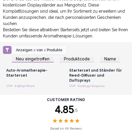
kostenlosen Displayständer aus Mangoholz. Diese
Komplettlösungen sind ideal, um Ihr Sortiment zu erweitern und
Kunden anzusprechen, die nach personalisierten Geschenken
suchen.
Bestellen Sie diese attraktiven Startersets jetzt und bieten Sie Ihren
Kunden umfassende Aromatherapie-Lösungen.
Anzeigen
2
von
2
Produkte
Anmelden oder
Anmelden oder
Registrieren für
Registrieren für
Neu eingetroffen
Produktcode
Name
Großhandelspreise
Großhandelspreise
Auto-Aromatherapie-
Starterset und Ständer für
Starterset
Reed-Diffuser und
Duftsprays
UVP : €487.50/Stück
UVP : €1,001.55/Vorspeise
CUSTOMER RATING
4.85
/5
★
★
★
★
★
★
★
★
★
★
Based on 46 Reviews