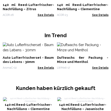
140 ml Reed-Lufterfrischer-
140 ml Reed-Lufterfrischer-
Nachfüllung – Zitrus
Nachfüllung – Clementine
ACDR-26
See Details
ACDR-23
See Details
Im Trend
Auto Lufterfrischerset - Baum
Duftwachs 6er Packung -
des Lebens - 30mm
Minze und Menthol
AromaC-02
See Details
LWMelt-17
See Details
Kunden haben kürzlich gekauft
140 ml Reed-Lufterfrischer-
140 ml Reed-Lufterfrischer-
Nachfüllung – Clementine
Nachfüllung – Japanische