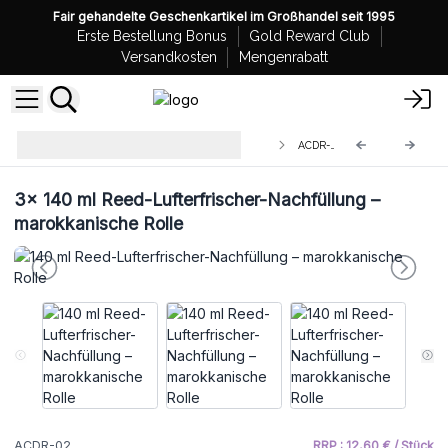
Fair gehandelte Geschenkartikel im Großhandel seit 1995
Erste Bestellung Bonus
Gold Reward Club
Versandkosten
Mengenrabatt
Agnes + Cat Lufterfrischer -
ACDR-02
Nachfüllungl
3x
140 ml Reed-Lufterfrischer-Nachfüllung –
marokkanische Rolle
ACDR-02
RRP : 12,60 € / Stück