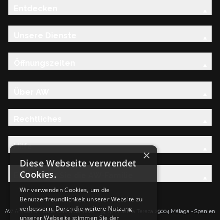
Entdecken
Unsere Dienste
Öffnungszeiten
Über AW
Rechtliches
Hilfe
×
Diese Webseite verwendet
Cookies.
Entdecken Sie die AW-Familie
Wir verwenden Cookies, um die
Benutzerfreundlichkeit unserer Website zu
verbessern. Durch die weitere Nutzung
AW Artisan S.L.Calle Caleta de Velez n39, 41 PI Santa Tereza 29004 Málaga - Spanien
unserer Webseite stimmen Sie der