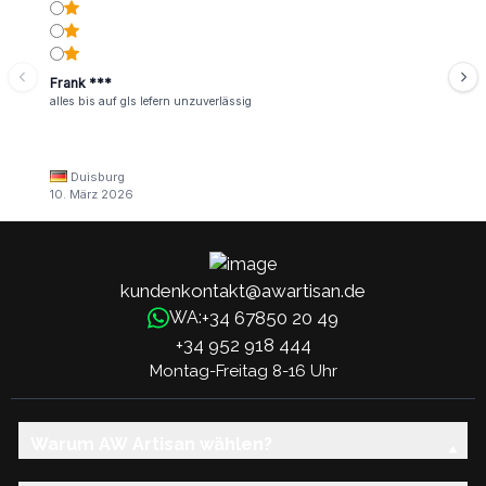
Frank ***
alles bis auf gls lefern unzuverlässig
Duisburg
10. März 2026
kundenkontakt@awartisan.de
+34 67850 20 49
WA:
+34 952 918 444
Montag-Freitag 8-16 Uhr
Warum AW Artisan wählen?