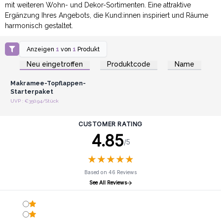
mit weiteren Wohn- und Dekor-Sortimenten. Eine attraktive
Ergänzung Ihres Angebots, die Kund:innen inspiriert und Räume
harmonisch gestaltet.
Anzeigen
1
von
1
Produkt
Anmelden oder
Registrieren für
Neu eingetroffen
Produktcode
Name
Großhandelspreise
Makramee-Topflappen-
Starterpaket
UVP : €350.94/Stück
CUSTOMER RATING
4.85
/5
★
★
★
★
★
★
★
★
★
★
Based on 46 Reviews
See All Reviews