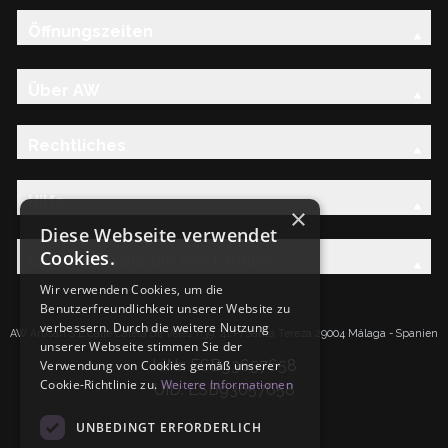
Öffnungszeiten
Über AW
Rechtliches
Hilfe
×
Diese Webseite verwendet
Cookies.
Entdecken Sie die AW-Familie
Wir verwenden Cookies, um die
Benutzerfreundlichkeit unserer Website zu
verbessern. Durch die weitere Nutzung
AW Artisan S.L.Calle Caleta de Velez n39, 41 PI Santa Tereza 29004 Málaga - Spanien
unserer Webseite stimmen Sie der
IdNr: ESB93657658
Verwendung von Cookies gemäß unserer
Cookie-Richtlinie zu.
Weitere Informationen
UID: ESB93657658
UNBEDINGT ERFORDERLICH