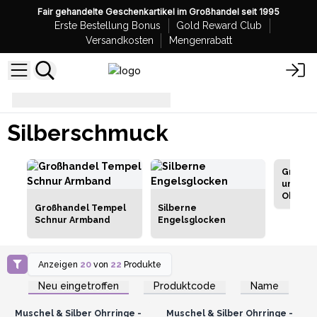
Fair gehandelte Geschenkartikel im Großhandel seit 1995
Erste Bestellung Bonus
Gold Reward Club
Versandkosten
Mengenrabatt
Silberschmuck
Silberschmuck
Großha
und 925
Ohrrin
Großhandel Tempel
Silberne
Schnur Armband
Engelsglocken
Anzeigen
20
von
22
Produkte
Anmelden oder
Anmelden oder
Registrieren für
Registrieren für
Neu eingetroffen
Produktcode
Name
Großhandelspreise
Großhandelspreise
Muschel & Silber Ohrringe -
Muschel & Silber Ohrringe -