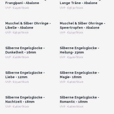
Frangipani - Abalone
Lange Träne - Abalone
Anmelden oder
Anmelden oder
UVP : €45.00/Stück
UVP : €56.30/Stück
Registrieren für
Registrieren für
Großhandelspreise
Großhandelspreise
Muschel & Silber Ohrringe -
Muschel & Silber Ohrringe -
Libelle - Abalone
Speertropfen - Abalone
Anmelden oder
Anmelden oder
UVP : €56.30/Stück
UVP : €52.50/Stück
Registrieren für
Registrieren für
Großhandelspreise
Großhandelspreise
Silberne Engelsglocke -
Silberne Engelsglocke -
Dunkelheit - 16mm
Heilung- 23mm
Anmelden oder
Anmelden oder
UVP : €40.80/Stück
UVP : €59.00/Stück
Registrieren für
Registrieren für
Großhandelspreise
Großhandelspreise
Silberne Engelsglocke -
Silberne Engelsglocke -
Liebe - 12mm
Magie- 18mm
Anmelden oder
Anmelden oder
UVP : €23.40/Stück
UVP : €46.00/Stück
Registrieren für
Registrieren für
Großhandelspreise
Großhandelspreise
Silberne Engelsglocke -
Silberne Engelsglocke -
Nachtzeit - 18mm
Romantic - 18mm
Anmelden oder
Anmelden oder
UVP : €46.00/Stück
UVP : €46.00/Stück
Registrieren für
Registrieren für
Großhandelspreise
Großhandelspreise