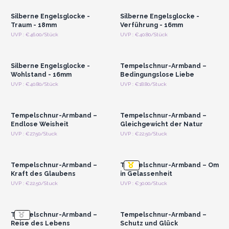
Silberne Engelsglocke -
Silberne Engelsglocke -
Traum - 18mm
Verführung - 16mm
Anmelden oder
Anmelden oder
UVP : €46.00/Stück
UVP : €40.80/Stück
Registrieren für
Registrieren für
Großhandelspreise
Großhandelspreise
Silberne Engelsglocke -
Tempelschnur-Armband –
Wohlstand - 16mm
Bedingungslose Liebe
Anmelden oder
Anmelden oder
UVP : €40.80/Stück
UVP : €18.80/Stuck
Registrieren für
Registrieren für
Großhandelspreise
Großhandelspreise
Tempelschnur-Armband –
Tempelschnur-Armband –
Endlose Weisheit
Gleichgewicht der Natur
Anmelden oder
Anmelden oder
UVP : €27.50/Stuck
UVP : €22.50/Stuck
Registrieren für
Registrieren für
Großhandelspreise
Großhandelspreise
Tempelschnur-Armband –
Tempelschnur-Armband – Om
Kraft des Glaubens
in Gelassenheit
Anmelden oder
Anmelden oder
UVP : €22.50/Stuck
UVP : €30.00/Stuck
Registrieren für
Registrieren für
Großhandelspreise
Großhandelspreise
Tempelschnur-Armband –
Tempelschnur-Armband –
Reise des Lebens
Schutz und Glück