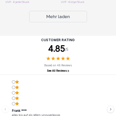
UVP : €30.00/Stuck
UVP : €27.50/Stuck
Mehr laden
CUSTOMER RATING
4.85
/5
★
★
★
★
★
★
★
★
★
★
Based on 46 Reviews
See All Reviews
Frank ***
alles bis auf gls lefern unzuverlässig