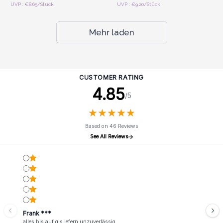
UVP : €8.65/Stück
UVP : €9.20/Stück
Mehr laden
CUSTOMER RATING
4.85
/5
★
★
★
★
★
★
★
★
★
★
Based on 46 Reviews
See All Reviews
Frank ***
alles bis auf gls lefern unzuverlässig