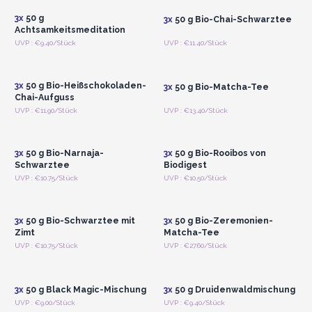
3x
50 g
3x
50 g Bio-Chai-Schwarztee
Achtsamkeitsmeditation
Anmelden oder
Anmelden oder
UVP : €9.40/Stück
UVP : €11.40/Stück
Registrieren für
Registrieren für
Großhandelspreise
Großhandelspreise
3x
50 g Bio-Heißschokoladen-
3x
50 g Bio-Matcha-Tee
Chai-Aufguss
Anmelden oder
Anmelden oder
UVP : €11.90/Stück
UVP : €13.40/Stück
Registrieren für
Registrieren für
Großhandelspreise
Großhandelspreise
3x
50 g Bio-Narnaja-
3x
50 g Bio-Rooibos von
Schwarztee
Biodigest
Anmelden oder
Anmelden oder
UVP : €10.75/Stück
UVP : €10.50/Stück
Registrieren für
Registrieren für
Großhandelspreise
Großhandelspreise
3x
50 g Bio-Schwarztee mit
3x
50 g Bio-Zeremonien-
Zimt
Matcha-Tee
Anmelden oder
Anmelden oder
UVP : €10.75/Stück
UVP : €27.60/Stück
Registrieren für
Registrieren für
Großhandelspreise
Großhandelspreise
3x
50 g Black Magic-Mischung
3x
50 g Druidenwaldmischung
Anmelden oder
Anmelden oder
UVP : €9.00/Stück
UVP : €9.40/Stück