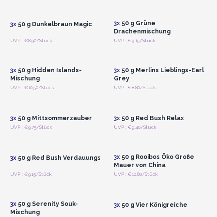
Registrieren für
Registrieren für
Großhandelspreise
Großhandelspreise
3x
50 g Grüne
3x
50 g Dunkelbraun Magic
Drachenmischung
Anmelden oder
Anmelden oder
UVP : €8.90/Stück
UVP : €9.15/Stück
Registrieren für
Registrieren für
Großhandelspreise
Großhandelspreise
3x
50 g Hidden Islands-
3x
50 g Merlins Lieblings-Earl
Mischung
Grey
Anmelden oder
Anmelden oder
UVP : €10.50/Stück
UVP : €8.80/Stück
Registrieren für
Registrieren für
Großhandelspreise
Großhandelspreise
3x
50 g Mittsommerzauber
3x
50 g Red Bush Relax
Anmelden oder
Anmelden oder
UVP : €9.75/Stück
UVP : €9.40/Stück
Registrieren für
Registrieren für
Großhandelspreise
Großhandelspreise
3x
50 g Rooibos Öko Große
3x
50 g Red Bush Verdauungs
Mauer von China
Anmelden oder
Anmelden oder
UVP : €9.15/Stück
UVP : €10.80/Stück
Registrieren für
Registrieren für
Großhandelspreise
Großhandelspreise
3x
50 g Serenity Souk-
3x
50 g Vier Königreiche
Mischung