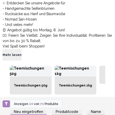
✨ Entdecken Sie unsere Angebote für:
- Handgemachte Seifenblumen
- Rucksäcke aus Hanf und Baumwolle
- Nomad Sari-Hosen
- Und vieles mehr!
⏰ Angebot gültig bis Montag, 8. Juni!
🏳️‍🌈 Feiern Sie Vielfalt. Zeigen Sie Ihre Individualität. Profitieren Sie
von bis zu 30 % Rabatt.
Viel Spaß beim Shoppen!
Mehr lesen
50g
Teemischungen 50g
Teemischungen 1kg
Anzeigen
20
von
70
Produkte
Anmelden oder
Anmelden oder
Registrieren für
Registrieren für
Neu eingetroffen
Produktcode
Name
Großhandelspreise
Großhandelspreise