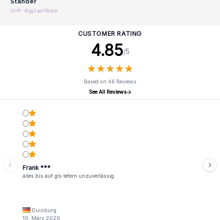
Ständer
UVP : €557.40/Stück
CUSTOMER RATING
4.85
/5
★
★
★
★
★
★
★
★
★
★
Based on 46 Reviews
See All Reviews
Frank ***
alles bis auf gls lefern unzuverlässig
Duisburg
10. März 2026