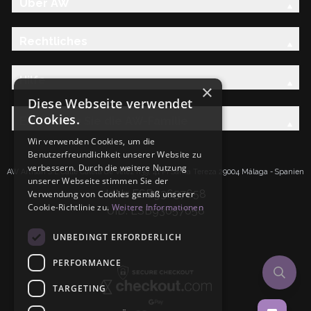
Über AW
Rechtliches
Hilfe
×
Diese Webseite verwendet
Cookies.
Entdecken Sie die AW-Familie
Wir verwenden Cookies, um die
Benutzerfreundlichkeit unserer Website zu
verbessern. Durch die weitere Nutzung
AW Artisan S.L.Calle Caleta de Velez n39, 41 PI Santa Tereza 29004 Málaga - Spanien
unserer Webseite stimmen Sie der
IdNr: ESB93657658
Verwendung von Cookies gemäß unserer
Cookie-Richtlinie zu.
Weitere Informationen
UID: ESB93657658
UNBEDINGT ERFORDERLICH
PERFORMANCE
TARGETING