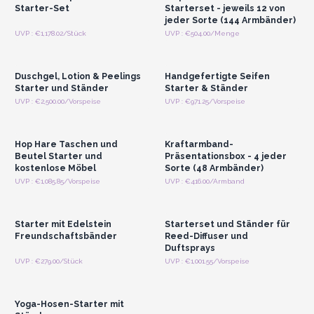
Starter-Set
Starterset - jeweils 12 von
jeder Sorte (144 Armbänder)
Anmelden oder
Anmelden oder
UVP : €1,178.02/Stück
UVP : €504.00/Menge
Registrieren für
Registrieren für
Großhandelspreise
Großhandelspreise
Duschgel, Lotion & Peelings
Handgefertigte Seifen
Starter und Ständer
Starter & Ständer
Anmelden oder
Anmelden oder
UVP : €2,500.00/Vorspeise
UVP : €971.25/Vorspeise
Registrieren für
Registrieren für
Großhandelspreise
Großhandelspreise
Hop Hare Taschen und
Kraftarmband-
Beutel Starter und
Präsentationsbox - 4 jeder
kostenlose Möbel
Sorte (48 Armbänder)
Anmelden oder
Anmelden oder
UVP : €1,085.85/Vorspeise
UVP : €416.00/Armband
Registrieren für
Registrieren für
Großhandelspreise
Großhandelspreise
Starter mit Edelstein
Starterset und Ständer für
Freundschaftsbänder
Reed-Diffuser und
Duftsprays
Anmelden oder
UVP : €279.00/Stück
UVP : €1,001.55/Vorspeise
Registrieren für
Großhandelspreise
Yoga-Hosen-Starter mit