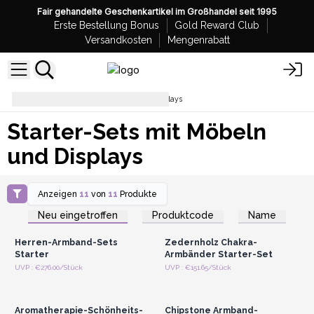
Fair gehandelte Geschenkartikel im Großhandel seit 1995
Erste Bestellung Bonus
Gold Reward Club
Versandkosten
Mengenrabatt
Starter-Sets mit Möbeln und Displays
Starter-Sets mit Möbeln
und Displays
Anzeigen
11
von
11
Produkte
Anmelden oder
Anmelden oder
Registrieren für
Registrieren für
Neu eingetroffen
Produktcode
Name
Großhandelspreise
Großhandelspreise
Herren-Armband-Sets
Zedernholz Chakra-
Starter
Armbänder Starter-Set
Anmelden oder
Anmelden oder
UVP : €276.00/Stück
UVP : €151.65/Stück
Registrieren für
Registrieren für
Großhandelspreise
Großhandelspreise
Aromatherapie-Schönheits-
Chipstone Armband-