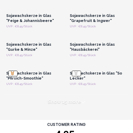
Registrieren für
Registrieren für
Großhandelspreise
Großhandelspreise
Sojawachskerze in Glas
Sojawachskerze in Glas
"Feige & Johannisbeere"
"Grapefruit & Ingwer"
Anmelden oder
Anmelden oder
UVP : €8.45/Stück
UVP : €8.45/Stück
Registrieren für
Registrieren für
Großhandelspreise
Großhandelspreise
Sojawachskerze in Glas
Sojawachskerze in Glas
"Gurke & Minze"
"Hausbäckerei"
Anmelden oder
Anmelden oder
UVP : €8.45/Stück
UVP : €8.45/Stück
Registrieren für
Registrieren für
Großhandelspreise
Großhandelspreise
Sojawachskerze in Glas
Sojawachskerze in Glas "So
"Pfirsich-Smoothie"
Lecker"
UVP : €8.45/Stück
UVP : €8.45/Stück
Show 15 more
CUSTOMER RATING