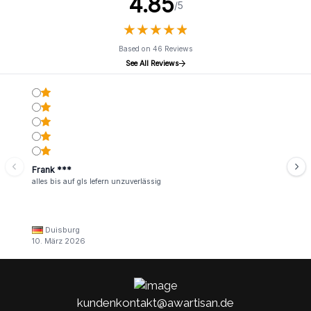
4.85
/5
★
★
★
★
★
★
★
★
★
★
Based on 46 Reviews
See All Reviews
Frank ***
alles bis auf gls lefern unzuverlässig
Duisburg
10. März 2026
kundenkontakt@awartisan.de