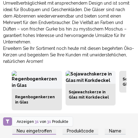
Umweltverträglichkeit mit ansprechendem Design und ist somit
ideal für Boutiquen und Geschenkläden. Die Gläser sind nach
dem Abbrennen wiederverwendbar und bieten somit einen
Mehrwert für den Endverbraucher. Die Vielfalt an Farben und
Düften – von frischer Gurke bis hin zu mystischem Moschus –
garantiert hohes Interesse und hervorragende Umsätze für Ihr
Unternehmen.
Erweitern Sie Ihr Sortiment noch heute mit diesen begehrten Öko-
Kerzen und begeistern Sie Ihre Kunden mit unwiderstehlichen,
natürlichen Aromen!
Sojawac
Glas
Sojawachskerze in
Regenbogenkerzen
Glas mit Korkdeckel
in Glas
Anzeigen
31
von
31
Produkte
Anmelden oder
Anmelden oder
Registrieren für
Registrieren für
Neu eingetroffen
Produktcode
Name
Großhandelspreise
Großhandelspreise