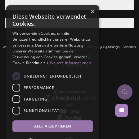
Hilfe
×
Diese Webseite verwendet
Cookies.
Entdecken Sie die AW-Familie
Wir verwenden Cookies, um die
Benutzerfreundlichkeit unserer Website zu
verbessern. Durch die weitere Nutzung
AW Artisan S.L.Calle Caleta de Velez n39, 41 PI Santa Tereza 29004 Málaga - Spanien
unserer Webseite stimmen Sie der
IdNr: ESB93657658
Verwendung von Cookies gemäß unserer
Cookie-Richtlinie zu.
Weitere Informationen
UID: ESB93657658
UNBEDINGT ERFORDERLICH
PERFORMANCE
TARGETING
FUNKTIONALITÄT
ALLE AKZEPTIEREN