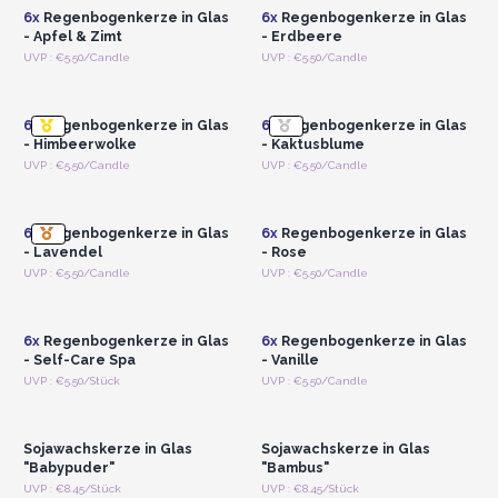
6x
Regenbogenkerze in Glas
6x
Regenbogenkerze in Glas
- Apfel & Zimt
- Erdbeere
Anmelden oder
Anmelden oder
UVP : €5.50/Candle
UVP : €5.50/Candle
Registrieren für
Registrieren für
Großhandelspreise
Großhandelspreise
6x
Regenbogenkerze in Glas
6x
Regenbogenkerze in Glas
- Himbeerwolke
- Kaktusblume
Anmelden oder
Anmelden oder
UVP : €5.50/Candle
UVP : €5.50/Candle
Registrieren für
Registrieren für
Großhandelspreise
Großhandelspreise
6x
Regenbogenkerze in Glas
6x
Regenbogenkerze in Glas
- Lavendel
- Rose
Anmelden oder
Anmelden oder
UVP : €5.50/Candle
UVP : €5.50/Candle
Registrieren für
Registrieren für
Großhandelspreise
Großhandelspreise
6x
Regenbogenkerze in Glas
6x
Regenbogenkerze in Glas
- Self-Care Spa
- Vanille
Anmelden oder
Anmelden oder
UVP : €5.50/Stück
UVP : €5.50/Candle
Registrieren für
Registrieren für
Großhandelspreise
Großhandelspreise
Sojawachskerze in Glas
Sojawachskerze in Glas
"Babypuder"
"Bambus"
Anmelden oder
Anmelden oder
UVP : €8.45/Stück
UVP : €8.45/Stück