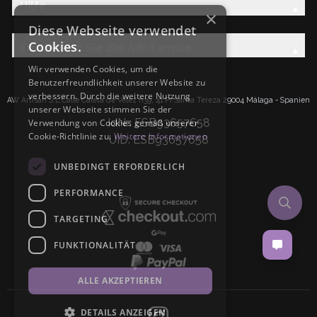
Hilfe
×
Diese Webseite verwendet
Cookies.
Entdecken Sie die AW-Familie
Wir verwenden Cookies, um die
Benutzerfreundlichkeit unserer Website zu
verbessern. Durch die weitere Nutzung
AW Artisan S.L.Calle Caleta de Velez n39, 41 PI Santa Tereza 29004 Málaga - Spanien
unserer Webseite stimmen Sie der
IdNr: ESB93657658
Verwendung von Cookies gemäß unserer
Cookie-Richtlinie zu.
Weitere Informationen
UID: ESB93657658
UNBEDINGT ERFORDERLICH
PERFORMANCE
TARGETING
FUNKTIONALITÄT
ALLE AKZEPTIEREN
DETAILS ANZEIGEN