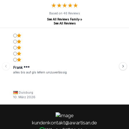
★
★
★
★
★
★
★
★
★
★
Based on 46 Reviews
See All Reviews Family
See All Reviews
Frank ***
alles bis auf gls lefern unzuverlässig
Duisburg
10. März 2026
kundenkontakt@awartisan.de