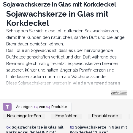
Sojawachskerze in Glas mit Korkdeckel
Sojawachskerze in Glas mit
Korkdeckel
Schnappen Sie sich diese toll duftenden Sojawachskerzen,
damit Ihre Kunden den natürlichen, sanften Duft und die lange
Brenndauer genießen können.
Das Tolle an Sojawachs ist, dass es über hervorragende
Dufthalteeigenschaften verfügt und den Duft während des
Brennens gleichmäßig freisetzt. Sojawachskerzen brennen
sauberer, kühler und halten länger als Paraffinkerzen und
hinterlassen zudem nur minimale Wachsrückstände.
Diese Sojawachskerzen werden in
wiederverwendbaren
Gläsern mit Korkdeckel
und einem mit Juteschnur
Mehr lesen
befestigten naturbraunen Papieretikett geliefert.
Die attraktive
Display-Box
enthält 6 Sojawachskerzen.
Anzeigen
14
von
14
Produkte
Garantierter Mindestduftgehalt von 3%, lange Brenndauer und
Anmelden oder
Anmelden oder
Registrieren für
Registrieren für
Neu eingetroffen
Empfohlen
Produktcode
ein wirklich umweltfreundliches Produkt. Die Brenndauer
Großhandelspreise
Großhandelspreise
beträgt ca. 20 Stunden.
6x
Sojawachskerze in Glas mit
6x
Sojawachskerze in Glas mit
Dies könnte Ihr meistverkauftes Kerzensortiment darstellen.
Korkdeckel "Apfel & Zimt"
Korkdeckel "Gurke"