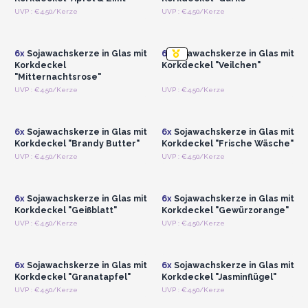
Bringen Sie also mehr Schwung in Ihren Umsatz.. Jetzt
Anmelden oder
Anmelden oder
UVP : €4.50/Kerze
UVP : €4.50/Kerze
bestellen!
Registrieren für
Registrieren für
Großhandelspreise
Großhandelspreise
AWArtisan - Produzent und Großhändler seit 1995
6x
Sojawachskerze in Glas mit
6x
Sojawachskerze in Glas mit
Korkdeckel
Korkdeckel "Veilchen"
"Mitternachtsrose"
Anmelden oder
Anmelden oder
UVP : €4.50/Kerze
UVP : €4.50/Kerze
Registrieren für
Registrieren für
Großhandelspreise
Großhandelspreise
6x
Sojawachskerze in Glas mit
6x
Sojawachskerze in Glas mit
Korkdeckel "Brandy Butter"
Korkdeckel "Frische Wäsche"
Anmelden oder
Anmelden oder
UVP : €4.50/Kerze
UVP : €4.50/Kerze
Registrieren für
Registrieren für
Großhandelspreise
Großhandelspreise
6x
Sojawachskerze in Glas mit
6x
Sojawachskerze in Glas mit
Korkdeckel "Geißblatt"
Korkdeckel "Gewürzorange"
Anmelden oder
Anmelden oder
UVP : €4.50/Kerze
UVP : €4.50/Kerze
Registrieren für
Registrieren für
Großhandelspreise
Großhandelspreise
6x
Sojawachskerze in Glas mit
6x
Sojawachskerze in Glas mit
Korkdeckel "Granatapfel"
Korkdeckel "Jasminflügel"
Anmelden oder
Anmelden oder
UVP : €4.50/Kerze
UVP : €4.50/Kerze
Registrieren für
Registrieren für
Großhandelspreise
Großhandelspreise