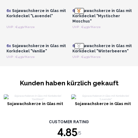
6x
Sojawachskerze in Glas mit
6x
Sojawachskerze in Glas mit
Korkdeckel "Lavendel"
Korkdeckel "Mystischer
Moschus"
Anmelden oder
Anmelden oder
UVP : €4.50/Kerze
UVP : €4.50/Kerze
Registrieren für
Registrieren für
Großhandelspreise
Großhandelspreise
6x
Sojawachskerze in Glas mit
6x
Sojawachskerze in Glas mit
Korkdeckel "Vanille"
Korkdeckel "Winterbeeren"
UVP : €4.50/Kerze
UVP : €4.50/Kerze
Kunden haben kürzlich gekauft
Sojawachskerze in Glas mit
Sojawachskerze in Glas mit
Korkdeckel "Geißblatt"
Korkdeckel "Lavendel"
CUSTOMER RATING
4.85
/5