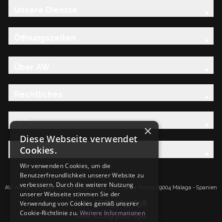
Unsere Dienste
Öffnungszeiten
Über AW
Rechtliches
Hilfe
×
Diese Webseite verwendet
Cookies.
Entdecken Sie die AW-Familie
Wir verwenden Cookies, um die
Benutzerfreundlichkeit unserer Website zu
verbessern. Durch die weitere Nutzung
AW Artisan S.L.Calle Caleta de Velez n39, 41 PI Santa Tereza 29004 Málaga - Spanien
unserer Webseite stimmen Sie der
IdNr: ESB93657658
Verwendung von Cookies gemäß unserer
Cookie-Richtlinie zu.
Weitere Informationen
UID: ESB93657658