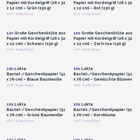
Papier mit Kordelgriff (26 x 32
Papier mit Kordelgriff (26 x 32
x 12 cm) – Grün (130 g)
x 12 cm) – Rot (130 g)
Anmelden oder
Anmelden oder
UVP : €0.65/Stück
UVP : €0.65/Stück
Registrieren für
Registrieren für
Großhandelspreise
Großhandelspreise
12x
Große Geschenktüte aus
12x
Große Geschenktüte aus
Papier mit Kordelgriff (26 x 32
Papier mit Kordelgriff (26 x 32
x 12 cm) – Schwarz (130 g)
x 12 cm) – Zartrosa (130 g)
Anmelden oder
Anmelden oder
UVP : €0.65/Stück
UVP : €0.65/Stück
Registrieren für
Registrieren für
Großhandelspreise
Großhandelspreise
10x
Lokta
10x
Lokta
Bastel-/Geschenkpapier (51
Bastel-/Geschenkpapier (51
x 76 cm) – Blaue Baumwolle
x 76 cm) – Gemischte Blumen
Anmelden oder
Anmelden oder
UVP : €3.60/Stück
UVP : €3.60/Stück
Registrieren für
Registrieren für
Großhandelspreise
Großhandelspreise
10x
Lokta
10x
Lokta
Bastel-/Geschenkpapier (51
Bastel-/Geschenkpapier (51
x 76 cm) – Grüne Baumwolle
x 76 cm) – Kornblume
Anmelden oder
Anmelden oder
UVP : €3.60/Stück
UVP : €3.60/Stück
Registrieren für
Registrieren für
Großhandelspreise
Großhandelspreise
10x
Lokta
10x
Lokta-