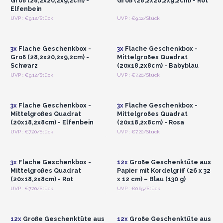
Groß (28,2x20,2x9,2cm) -
Groß (28,2x20,2x9,2cm) - Rot
Elfenbein
Anmelden oder
Anmelden oder
UVP : €9.12/Stück
UVP : €9.12/Stück
Registrieren für
Registrieren für
Großhandelspreise
Großhandelspreise
3x
Flache Geschenkbox -
3x
Flache Geschenkbox -
Groß (28,2x20,2x9,2cm) -
Mittelgroßes Quadrat
Schwarz
(20x18,2x8cm) - Babyblau
Anmelden oder
Anmelden oder
UVP : €9.12/Stück
UVP : €7.20/Stück
Registrieren für
Registrieren für
Großhandelspreise
Großhandelspreise
3x
Flache Geschenkbox -
3x
Flache Geschenkbox -
Mittelgroßes Quadrat
Mittelgroßes Quadrat
(20x18,2x8cm) - Elfenbein
(20x18,2x8cm) - Rosa
Anmelden oder
Anmelden oder
UVP : €7.20/Stück
UVP : €7.20/Stück
Registrieren für
Registrieren für
Großhandelspreise
Großhandelspreise
3x
Flache Geschenkbox -
12x
Große Geschenktüte aus
Mittelgroßes Quadrat
Papier mit Kordelgriff (26 x 32
(20x18,2x8cm) - Rot
x 12 cm) – Blau (130 g)
Anmelden oder
Anmelden oder
UVP : €7.20/Stück
UVP : €0.65/Stück
Registrieren für
Registrieren für
Großhandelspreise
Großhandelspreise
12x
Große Geschenktüte aus
12x
Große Geschenktüte aus