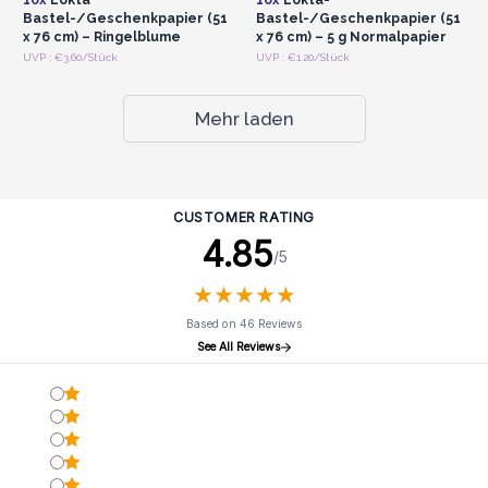
Bastel-/Geschenkpapier (51
Bastel-/Geschenkpapier (51
x 76 cm) – Ringelblume
x 76 cm) – 5 g Normalpapier
UVP : €3.60/Stück
UVP : €1.20/Stück
Mehr laden
CUSTOMER RATING
4.85
/5
★
★
★
★
★
★
★
★
★
★
Based on 46 Reviews
See All Reviews