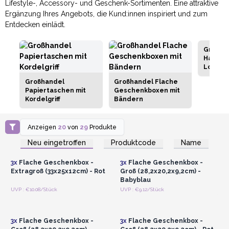
Lifestyle-, Accessory- und Geschenk-Sortimenten. Eine attraktive
Ergänzung Ihres Angebots, die Kund:innen inspiriert und zum
Entdecken einlädt.
Großhä
Handge
Lokta-P
Großhandel
Großhandel Flache
Papiertaschen mit
Geschenkboxen mit
Kordelgriff
Bändern
Anzeigen
20
von
29
Produkte
Anmelden oder
Anmelden oder
Registrieren für
Registrieren für
Neu eingetroffen
Produktcode
Name
Großhandelspreise
Großhandelspreise
3x
Flache Geschenkbox -
3x
Flache Geschenkbox -
Extragroß (33x25x12cm) - Rot
Groß (28,2x20,2x9,2cm) -
Babyblau
Anmelden oder
Anmelden oder
UVP : €10.08/Stück
UVP : €9.12/Stück
Registrieren für
Registrieren für
Großhandelspreise
Großhandelspreise
3x
Flache Geschenkbox -
3x
Flache Geschenkbox -