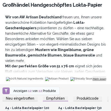
Großhändel Handgeschöpftes Lokta-Papier
Wir von AW Artisan Deutschland
freuen uns, Ihnen unsere
wunderschöne Kollektion handgefertigten
Lokta-
Geschenkpapiers
präsentieren zu dürfen – eine nachhaltige,
handwerkliche Alternative für Geschäfte, die etwas ganz
Besonderes anbieten möchten. Wählen Sie aus sieben
einzigartigen Stilen – von elegant-minimalistischen Designs bis
hin zu lebendigen
Mustern wie Ringelblume, grüne
Baumwolle, gemischte Blumen, blaue Baumwolle
und
vielen mehr.
Mit der perfekten Größe von 51 x 76 cm
eignet sich jedes
Blatt vielseitig zum Verpacken von kleinen, zarten Geschenken
bis hin zu größeren Paketen. Ob für liebevolle
100% Natural Ingredients
Artisan Product
Ethically Sourced
Mehr lesen
Geschenkverpackungen, Bastelprojekte oder stilvolle
Verpackungen – dieses Papier wertet die Präsentation sofort
Anzeigen
12
von
12
Produkte
Anmelden oder
Anmelden oder
auf und verleiht jedem Geschenk eine besondere Bedeutung.
Registrieren für
Registrieren für
Neu eingetroffen
Empfohlen
Produktcode
Aber es geht nicht nur um Optik. Dieses Papier hat eine
Großhandelspreise
Großhandelspreise
Geschichte: Lokta-Papier wird in den Bergen
Nepals
A4 - Lokta Bastelpapier (20
A4 - Lokta Bastelpapier (30
handgefertigt, aus der Rinde des Daphne Papyracea
–