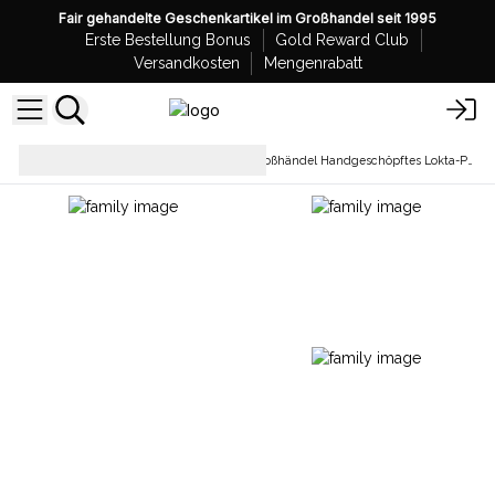
Fair gehandelte Geschenkartikel im Großhandel seit 1995
Erste Bestellung Bonus
Gold Reward Club
Versandkosten
Mengenrabatt
Schreibwaren &
Großhändel Handgeschöpftes Lokta-Papier
Bürobedarf