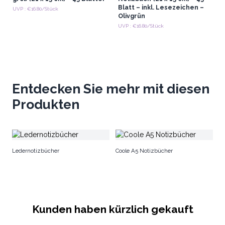
Blatt – inkl. Lesezeichen –
UVP : €16.80/Stück
Olivgrün
UVP : €16.80/Stück
Entdecken Sie mehr mit diesen
Produkten
H
Ledernotizbücher
Coole A5 Notizbücher
Kunden haben kürzlich gekauft