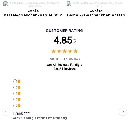
Lokta
Lokta-
Bastel-/Geschenkpapier (51 x
Bastel-/Geschenkpapier (51 x
76 cm) – Kornblume
76 cm) – Grass
CUSTOMER RATING
4.85
/5
★
★
★
★
★
★
★
★
★
★
Based on 46 Reviews
See All Reviews Family
See All Reviews
Frank ***
alles bis auf gls lefern unzuverlässig