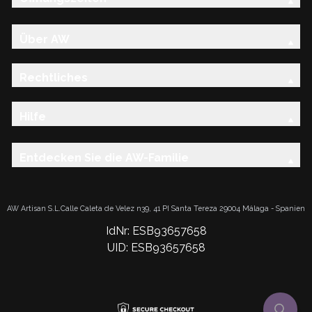
Über AW
Rechtliches
Hilfe
Entdecken Sie die AW-Familie
AW Artisan S.L.Calle Caleta de Velez n39, 41 PI Santa Tereza 29004 Málaga - Spanien
IdNr: ESB93657658
UID: ESB93657658