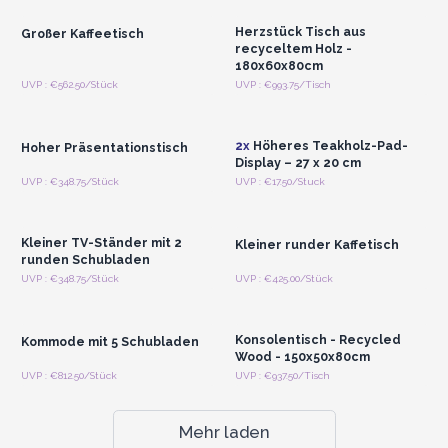
Herzstück Tisch aus
Großer Kaffeetisch
recyceltem Holz -
180x60x80cm
Anmelden oder
Anmelden oder
UVP : €562.50/Stück
UVP : €993.75/Tisch
Registrieren für
Registrieren für
Großhandelspreise
Großhandelspreise
2x
Höheres Teakholz-Pad-
Hoher Präsentationstisch
Display – 27 x 20 cm
Anmelden oder
Anmelden oder
UVP : €348.75/Stück
UVP : €17.50/Stuck
Registrieren für
Registrieren für
Großhandelspreise
Großhandelspreise
Kleiner TV-Ständer mit 2
Kleiner runder Kaffetisch
runden Schubladen
Anmelden oder
Anmelden oder
UVP : €348.75/Stück
UVP : €425.00/Stück
Registrieren für
Registrieren für
Großhandelspreise
Großhandelspreise
Konsolentisch - Recycled
Kommode mit 5 Schubladen
Wood - 150x50x80cm
UVP : €812.50/Stück
UVP : €937.50/Tisch
Mehr laden