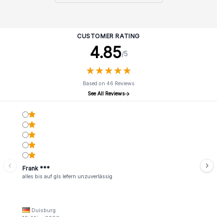
CUSTOMER RATING
4.85
/5
★
★
★
★
★
★
★
★
★
★
Based on 46 Reviews
See All Reviews
Frank ***
alles bis auf gls lefern unzuverlässig
Duisburg