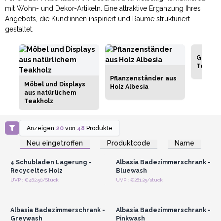
mit Wohn- und Dekor-Artikeln. Eine attraktive Ergänzung Ihres
Angebots, die Kund:innen inspiriert und Räume strukturiert
gestaltet.
Großha
Teaklei
Pflanzenständer aus
Möbel und Displays
Holz Albesia
aus natürlichem
Teakholz
Anzeigen
20
von
48
Produkte
Anmelden oder
Anmelden oder
Registrieren für
Registrieren für
Neu eingetroffen
Produktcode
Name
Großhandelspreise
Großhandelspreise
4 Schubladen Lagerung -
Albasia Badezimmerschrank -
Recyceltes Holz
Bluewash
Anmelden oder
Anmelden oder
UVP : €462.50/Stück
UVP : €281.25/stuck
Registrieren für
Registrieren für
Großhandelspreise
Großhandelspreise
Albasia Badezimmerschrank -
Albasia Badezimmerschrank -
Greywash
Pinkwash