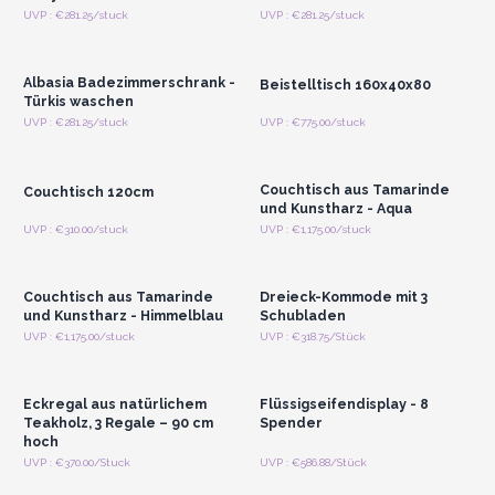
Anmelden oder
Anmelden oder
UVP : €281.25/stuck
UVP : €281.25/stuck
Registrieren für
Registrieren für
Großhandelspreise
Großhandelspreise
Albasia Badezimmerschrank -
Beistelltisch 160x40x80
Türkis waschen
Anmelden oder
Anmelden oder
UVP : €281.25/stuck
UVP : €775.00/stuck
Registrieren für
Registrieren für
Großhandelspreise
Großhandelspreise
Couchtisch aus Tamarinde
Couchtisch 120cm
und Kunstharz - Aqua
Anmelden oder
Anmelden oder
UVP : €310.00/stuck
UVP : €1,175.00/stuck
Registrieren für
Registrieren für
Großhandelspreise
Großhandelspreise
Couchtisch aus Tamarinde
Dreieck-Kommode mit 3
und Kunstharz - Himmelblau
Schubladen
Anmelden oder
Anmelden oder
UVP : €1,175.00/stuck
UVP : €318.75/Stück
Registrieren für
Registrieren für
Großhandelspreise
Großhandelspreise
Eckregal aus natürlichem
Flüssigseifendisplay - 8
Teakholz, 3 Regale – 90 cm
Spender
hoch
Anmelden oder
Anmelden oder
UVP : €370.00/Stuck
UVP : €586.88/Stück
Registrieren für
Registrieren für
Großhandelspreise
Großhandelspreise