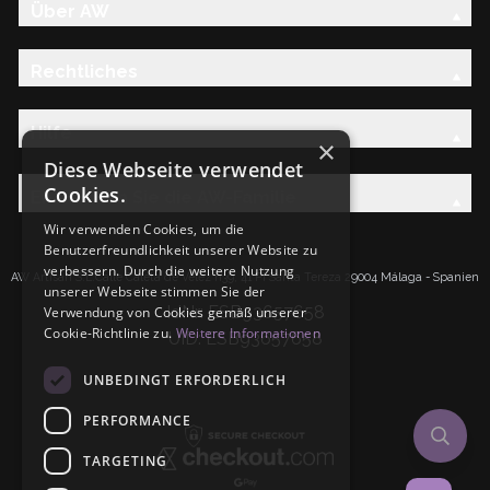
Über AW
Rechtliches
Hilfe
×
Diese Webseite verwendet
Cookies.
Entdecken Sie die AW-Familie
Wir verwenden Cookies, um die
Benutzerfreundlichkeit unserer Website zu
verbessern. Durch die weitere Nutzung
AW Artisan S.L.Calle Caleta de Velez n39, 41 PI Santa Tereza 29004 Málaga - Spanien
unserer Webseite stimmen Sie der
IdNr: ESB93657658
Verwendung von Cookies gemäß unserer
Cookie-Richtlinie zu.
Weitere Informationen
UID: ESB93657658
UNBEDINGT ERFORDERLICH
PERFORMANCE
TARGETING