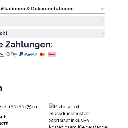
ifikationen & Dokumentationen
cht
e Zahlungen:
n
In
Ha
sch
5cm
IGJ