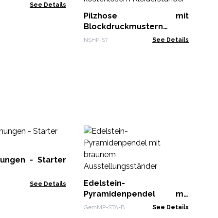
See Details
Pilzhose mit
Blockdruckmustern
Starterset inklusive
NSHP-ST
See Details
kostenlosem
Kleiderständer
Na
Rä
Di
ungen - Starter
NMM
Dü
Edelstein-
See Details
Pyramidenpendel mit
braunem
GemMP-STA-B
See Details
Ausstellungsständer