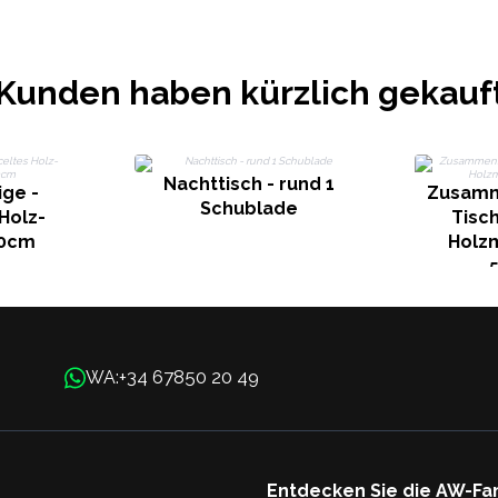
Kunden haben kürzlich gekauf
Nachttisch - rund 1
ge -
Zusamm
Schublade
Holz-
Tisch
60cm
Holz
+34 67850 20 49
WA:
Entdecken Sie die AW-Fa