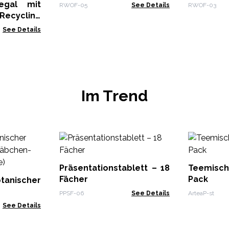
egal mit
RWOF-05
See Details
RWOF-03
cycling
79x37cm
See Details
Im Trend
Präsentationstablett – 18
Teemisch
Fächer
Pack
tanischer
PPSF-06
See Details
ArteaP-st
n-Starter
See Details