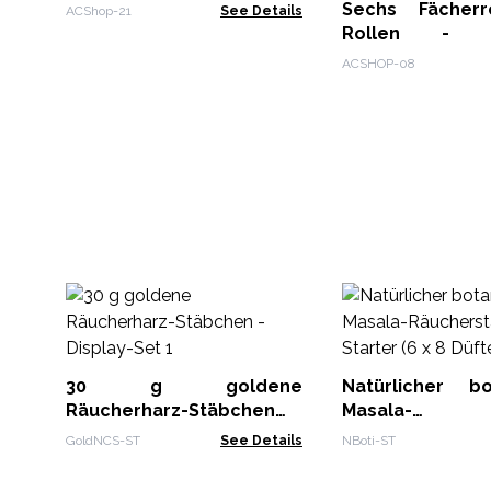
Sechs Fächerr
ACShop-21
See Details
Rollen - Re
Holzmöbel 180x
ACSHOP-08
30 g goldene
Natürlicher bo
Räucherharz-Stäbchen -
Masala-
Display-Set 1
Räucherstäbche
GoldNCS-ST
See Details
NBoti-ST
(6 x 8 Düfte)