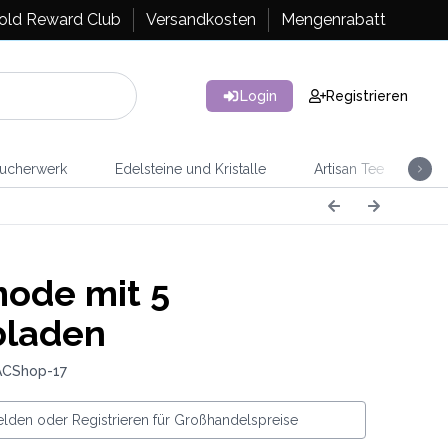
old Reward Club
Versandkosten
Mengenrabatt
Login
Registrieren
ucherwerk
Edelsteine und Kristalle
Artisan Tee
Ra
ode mit 5
bladen
ACShop-17
lden oder Registrieren für Großhandelspreise