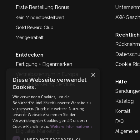
Erste Bestellung Bonus
Unternehm
AW-Geschi
Kein Mindestbestellwert
Gold Reward Club
Rechtlic
Mengenrabatt
Rücknahm
Datenschu
Entdecken
Fertigung + Eigenmarken
Cookie Rich
×
Vertriebszentrum in Europa
Diese Webseite verwendet
Hilfe
Digital Marketing Services
Cookies.
Sendunge
Wir verwenden Cookies, um die
Katalog
Unsere Dienste
Benutzerfreundlichkeit unserer Website zu
verbessern. Durch die weitere Nutzung
Dropshipping
Kontakt
unserer Webseite stimmen Sie der
Verwendung von Cookies gemäß unserer
Fullfilment
FAQ
Cookie-Richtlinie zu.
Weitere Informationen
Digitales Marketing
Allgemeine
UNBEDINGT ERFORDERLICH