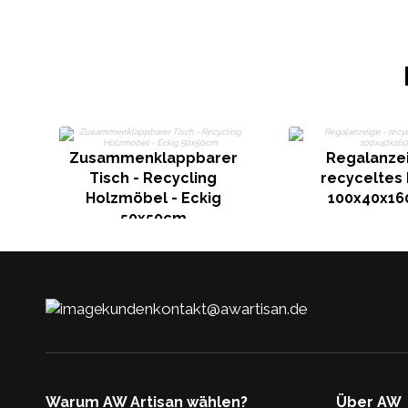
Zusammenklappbarer
Regalanzei
Tisch - Recycling
recyceltes 
Holzmöbel - Eckig
100x40x1
50x50cm
kundenkontakt@awartisan.de
Warum AW Artisan wählen?
Über AW