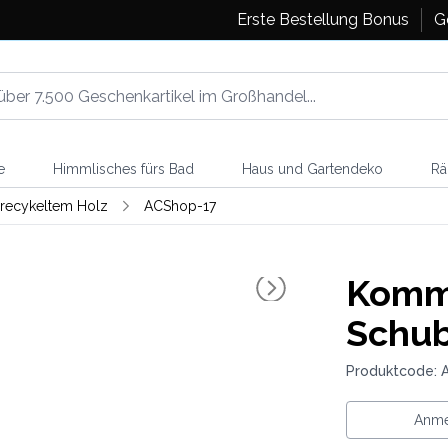
Erste Bestellung Bonus
G
e
Himmlisches fürs Bad
Haus und Gartendeko
Rä
recykeltem Holz
ACShop-17
Komm
Schu
Produktcode: 
Anme