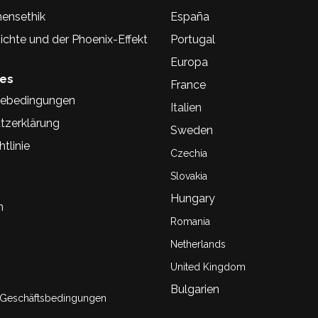
ensethik
España
chte und der Phoenix-Effekt
Portugal
Europa
hes
France
ebedingungen
Italien
tzerklärung
Sweden
tlinie
Czechia
Slovakia
Hungary
n
Romania
Netherlands
United Kingdom
Bulgarien
 Geschäftsbedingungen