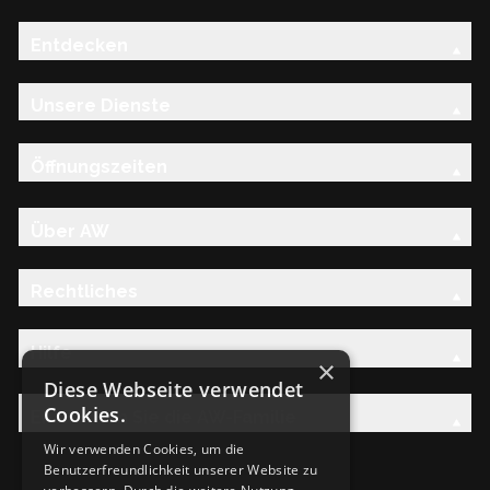
Entdecken
Unsere Dienste
Öffnungszeiten
Über AW
Rechtliches
Hilfe
×
Diese Webseite verwendet
Cookies.
Entdecken Sie die AW-Familie
Wir verwenden Cookies, um die
Benutzerfreundlichkeit unserer Website zu