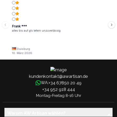
Frank ***
alles bis auf gls lefern unzuverlässig
Duisburg
10. März 2026
kundenkontakt@awartisan.de
+34 67850 20 49
WA:
+34 952 918 444
Montag-Freitag 8-16 Uhr
Warum AW Artisan wählen?