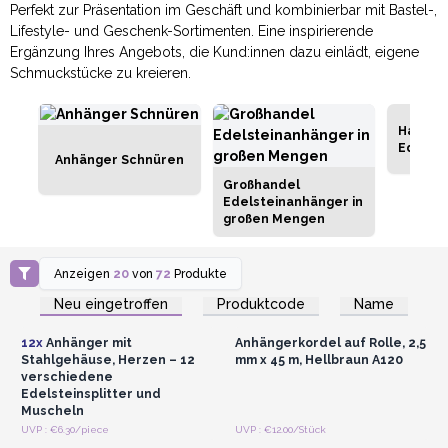
Perfekt zur Präsentation im Geschäft und kombinierbar mit Bastel-,
Lifestyle- und Geschenk-Sortimenten. Eine inspirierende
Ergänzung Ihres Angebots, die Kund:innen dazu einlädt, eigene
Schmuckstücke zu kreieren.
Halsket
Edelste
Anhänger Schnüren
Großhandel
Edelsteinanhänger in
großen Mengen
Anzeigen
20
von
72
Produkte
Anmelden oder
Anmelden oder
Registrieren für
Registrieren für
Neu eingetroffen
Produktcode
Name
Großhandelspreise
Großhandelspreise
12x
Anhänger mit
Anhängerkordel auf Rolle, 2,5
Stahlgehäuse, Herzen – 12
mm x 45 m, Hellbraun A120
verschiedene
Edelsteinsplitter und
Muscheln
Anmelden oder
Anmelden oder
UVP : €6.30/piece
UVP : €12.00/Stück
Registrieren für
Registrieren für