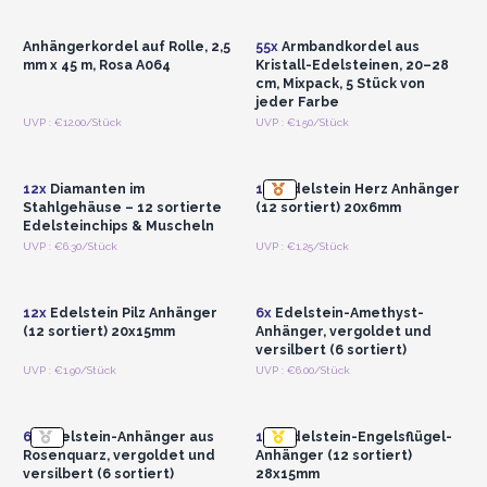
Großhandelspreise
Großhandelspreise
Anhängerkordel auf Rolle, 2,5
55x
Armbandkordel aus
mm x 45 m, Rosa A064
Kristall-Edelsteinen, 20–28
cm, Mixpack, 5 Stück von
jeder Farbe
Anmelden oder
Anmelden oder
UVP : €12.00/Stück
UVP : €1.50/Stück
Registrieren für
Registrieren für
Großhandelspreise
Großhandelspreise
12x
Diamanten im
12x
Edelstein Herz Anhänger
Stahlgehäuse – 12 sortierte
(12 sortiert) 20x6mm
Edelsteinchips & Muscheln
Anmelden oder
Anmelden oder
UVP : €6.30/Stück
UVP : €1.25/Stück
Registrieren für
Registrieren für
Großhandelspreise
Großhandelspreise
12x
Edelstein Pilz Anhänger
6x
Edelstein-Amethyst-
(12 sortiert) 20x15mm
Anhänger, vergoldet und
versilbert (6 sortiert)
Anmelden oder
Anmelden oder
UVP : €1.90/Stück
UVP : €6.00/Stück
Registrieren für
Registrieren für
Großhandelspreise
Großhandelspreise
6x
Edelstein-Anhänger aus
12x
Edelstein-Engelsflügel-
Rosenquarz, vergoldet und
Anhänger (12 sortiert)
versilbert (6 sortiert)
28x15mm