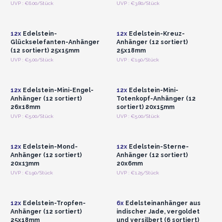
Anmelden oder
Anmelden oder
UVP : €6.00/Stück
UVP : €3.80/Stück
Registrieren für
Registrieren für
Großhandelspreise
Großhandelspreise
12x
Edelstein-
12x
Edelstein-Kreuz-
Glückselefanten-Anhänger
Anhänger (12 sortiert)
(12 sortiert) 25x15mm
25x18mm
Anmelden oder
Anmelden oder
UVP : €5.00/Stück
UVP : €1.90/Stück
Registrieren für
Registrieren für
Großhandelspreise
Großhandelspreise
12x
Edelstein-Mini-Engel-
12x
Edelstein-Mini-
Anhänger (12 sortiert)
Totenkopf-Anhänger (12
26x18mm
sortiert) 20x15mm
Anmelden oder
Anmelden oder
UVP : €5.00/Stück
UVP : €5.00/Stück
Registrieren für
Registrieren für
Großhandelspreise
Großhandelspreise
12x
Edelstein-Mond-
12x
Edelstein-Sterne-
Anhänger (12 sortiert)
Anhänger (12 sortiert)
20x13mm
20x6mm
Anmelden oder
Anmelden oder
UVP : €1.90/Stück
UVP : €1.25/Stück
Registrieren für
Registrieren für
Großhandelspreise
Großhandelspreise
12x
Edelstein-Tropfen-
6x
Edelsteinanhänger aus
Anhänger (12 sortiert)
indischer Jade, vergoldet
25x18mm
und versilbert (6 sortiert)