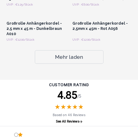
Anmelden oder
Anmelden oder
UVP : €1.25/Stück
UVP : €6.00/Stück
Registrieren für
Registrieren für
Großhandelspreise
Großhandelspreise
Großrolle Anhängerkordel -
Großrolle Anhängerkordel -
2,5 mm x 45 m - Dunkelbraun
2,5mm x 45m - Rot A056
A010
UVP : €12.00/Stück
UVP : €12.00/Stück
Mehr laden
CUSTOMER RATING
4.85
/5
★
★
★
★
★
★
★
★
★
★
Based on 46 Reviews
See All Reviews