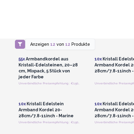
Anzeigen
12
von
12
Produkte
Anmelden oder Registrieren
Anmelden oder Regi
für Großhandelspreise
für Großhandels
55x
Armbandkordel aus
10x
Kristall Edelst
Kristall-Edelsteinen, 20–28
Armband Kordel 2
cm, Mixpack, 5 Stück von
28cm/7.8-11inch -
jeder Farbe
Unverbindliche Preisempfehlung : €1.50/Stück
Anmelden oder Registrieren
Anmelden oder Regi
für Großhandelspreise
für Großhandels
10x
Kristall Edelstein
10x
Kristall Edelst
Armband Kordel 20-
Armband Kordel 2
28cm/7.8-11inch - Marine
28cm/7.8-11inch -
Unverbindliche Preisempfehlung : €1.50/Stück
Anmelden oder Registrieren
Anmelden oder Regi
für Großhandelspreise
für Großhandels