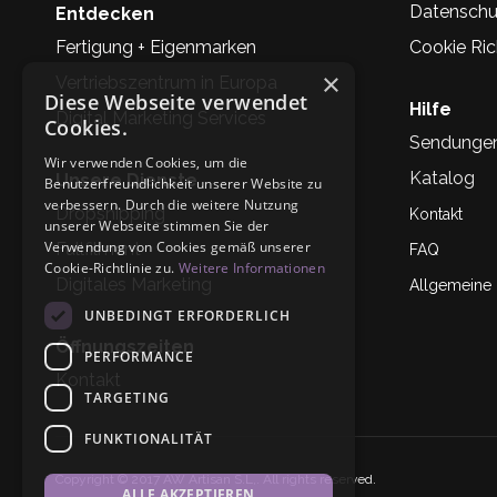
Datenschu
Entdecken
Fertigung + Eigenmarken
Cookie Rich
×
Vertriebszentrum in Europa
Diese Webseite verwendet
Hilfe
Digital Marketing Services
Cookies.
Sendunge
Wir verwenden Cookies, um die
Katalog
Unsere Dienste
Benutzerfreundlichkeit unserer Website zu
verbessern. Durch die weitere Nutzung
Dropshipping
Kontakt
unserer Webseite stimmen Sie der
Verwendung von Cookies gemäß unserer
Fullfilment
FAQ
Cookie-Richtlinie zu.
Weitere Informationen
Digitales Marketing
Allgemeine
UNBEDINGT ERFORDERLICH
Öffnungszeiten
PERFORMANCE
Kontakt
TARGETING
FUNKTIONALITÄT
Copyright © 2017 AW Artisan S.L,. All rights reserved.
ALLE AKZEPTIEREN