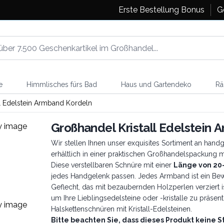
Erste Bestellung Bonus
G
e
Himmlisches fürs Bad
Haus und Gartendeko
Rä
l Edelstein Armband Kordeln
Großhandel Kristall Edelstein
Wir stellen Ihnen unser exquisites Sortiment an han
erhältlich in einer praktischen Großhandelspackung m
Diese verstellbaren Schnüre mit einer
Länge von 20–
jedes Handgelenk passen. Jedes Armband ist ein Bewe
Geflecht, das mit bezaubernden Holzperlen verziert i
um Ihre Lieblingsedelsteine oder -kristalle zu präsen
Halskettenschnüren mit Kristall-Edelsteinen.
Bitte beachten Sie, dass dieses Produkt keine 