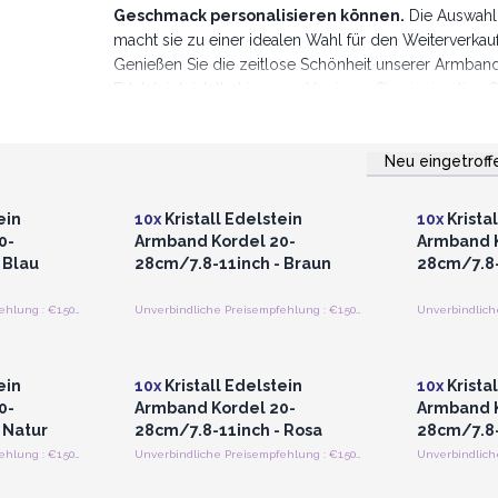
Geschmack personalisieren können.
Die Auswahl 
macht sie zu einer idealen Wahl für den Weiterverk
Genießen Sie die zeitlose Schönheit unserer Armbands
Edelsteinkristalle hinzu und kreieren Sie einzigartig
Neu eingetroff
strieren
Anmelden oder Registrieren
Anmelde
preise
für Großhandelspreise
für G
ein
10x
Kristall Edelstein
10x
Krista
0-
Armband Kordel 20-
Armband K
 Blau
28cm/7.8-11inch - Braun
28cm/7.8-
Unverbindliche Preisempfehlung : €1.50/Stück
Unverbindliche Preisempfehlung : €1.50/Stück
strieren
Anmelden oder Registrieren
Anmelde
preise
für Großhandelspreise
für G
ein
10x
Kristall Edelstein
10x
Krista
0-
Armband Kordel 20-
Armband K
 Natur
28cm/7.8-11inch - Rosa
28cm/7.8-
Unverbindliche Preisempfehlung : €1.50/Stück
Unverbindliche Preisempfehlung : €1.50/Stück
strieren
preise