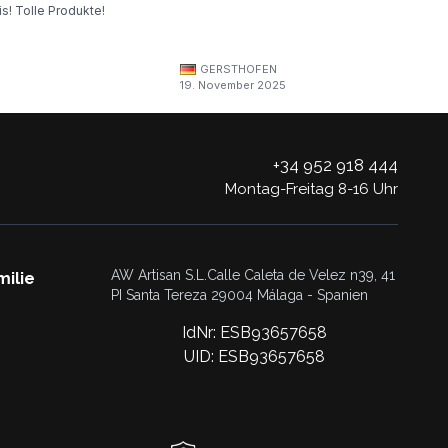
s! Tolle Produkte!
GERSTHOFEN
19. November 2025
+34 952 918 444
Montag-Freitag 8-16 Uhr
AW Artisan S.L.Calle Caleta de Velez n39, 41
milie
PI Santa Tereza 29004 Málaga - Spanien
IdNr: ESB93657658
UID: ESB93657658