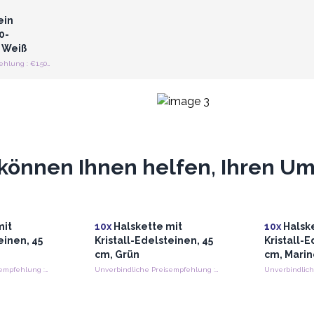
ein
0-
 Weiß
Unverbindliche Preisempfehlung : €1.50/Stück
können Ihnen helfen, Ihren Ums
mit
10x
Halskette mit
10x
Halske
einen, 45
Kristall-Edelsteinen, 45
Kristall-E
cm, Grün
cm, Mari
Unverbindliche Preisempfehlung : €1.30/Stück
Unverbindliche Preisempfehlung : €1.30/Stück