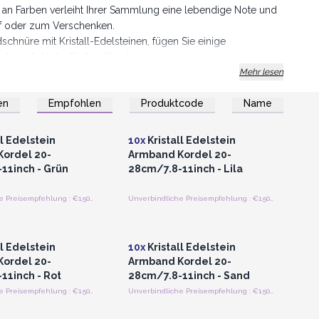
an Farben verleiht Ihrer Sammlung eine lebendige Note und
auf oder zum Verschenken.
chnüre mit Kristall-Edelsteinen, fügen Sie einige
e Schmuckstücke für Ihre Kunden.
Mehr lesen
en
Empfohlen
Produktcode
Name
n oder Registrieren
Anmelden oder Registrieren
roßhandelspreise
für Großhandelspreise
ll Edelstein
10x
Kristall Edelstein
ordel 20-
Armband Kordel 20-
11inch - Grün
28cm/7.8-11inch - Lila
Unverbindliche Preisempfehlung : €1.50/Stück
Unverbindliche Preisempfehlung : €1.50/Stück
n oder Registrieren
Anmelden oder Registrieren
roßhandelspreise
für Großhandelspreise
ll Edelstein
10x
Kristall Edelstein
ordel 20-
Armband Kordel 20-
11inch - Rot
28cm/7.8-11inch - Sand
Unverbindliche Preisempfehlung : €1.50/Stück
Unverbindliche Preisempfehlung : €1.50/Stück