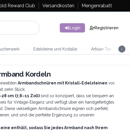
old Reward Club
Versandkosten
Mengenrabatt
Login
Registrieren
ucherwerk
Edelsteine und Kristalle
Artisan Tee
Ra
 Armband Kordeln
dgewebten
Armbandschnüren mit Kristall-Edelsteinen
vor,
it zehn Stück.
28 cm (7,8–11 Zoll)
sind so konzipiert, dass sie bequem an
is für Vintage-Eleganz und verfügt über ein handgefertigtes
st. Diese vielseitigen Armbandschnüre eignen sich perfekt,
tieren, und sind die perfekte Ergänzung zu unseren
Steine enthält, sodass Sie jedes Armband nach Ihrem