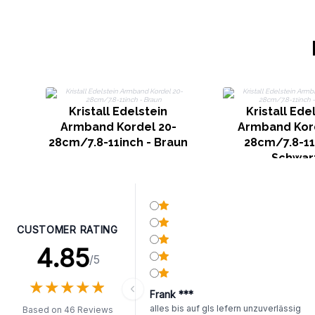
Kristall Edelstein
Kristall Ede
Armband Kordel 20-
Armband Kord
28cm/7.8-11inch - Braun
28cm/7.8-11
Schwar
CUSTOMER RATING
4.85
/5
★
★
★
★
★
★
★
★
★
★
Frank ***
alles bis auf gls lefern unzuverlässig
Based on 46 Reviews