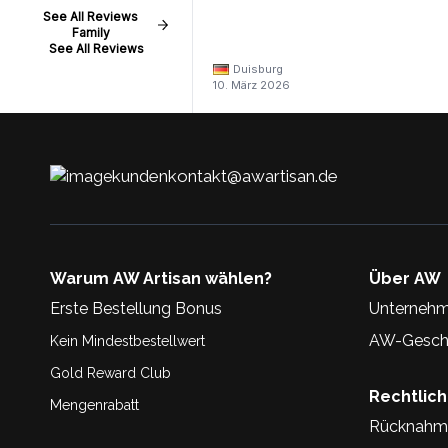
See All Reviews
Family
See All Reviews
Duisburg
10. März 2026
kundenkontakt@awartisan.de
Warum AW Artisan wählen?
Über AW
Erste Bestellung Bonus
Unternehm
AW-Geschi
Kein Mindestbestellwert
Gold Reward Club
Rechtlic
Mengenrabatt
Rücknahm