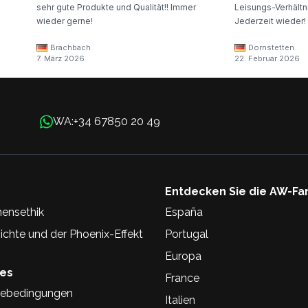
sehr gute Produkte und Qualität!! Immer
Leisungs-Verhältni
wieder gerne!
Jederzeit wieder!
Brachbach
Dornstetten
7. März 2026
22. Februar 2026
+34 67850 20 49
WA:
Entdecken Sie die AW-Fa
ensethik
España
chte und der Phoenix-Effekt
Portugal
Europa
hes
France
ebedingungen
Italien