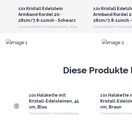
10x
Kristall Edelstein
10x
Kristall Edelst
Armband Kordel 20-
Armband Kordel 2
28cm/7.8-11inch - Schwarz
28cm/7.8-11inch -
Unverbindliche Preisempfehlung : €1.50/Stück
Diese Produkte 
10x
Halskette mit
10x
Halskette 
Kristall-Edelsteinen, 45
Kristall-Edelst
cm, Blau
cm, Braun
Unverbindliche Preisempfehlung : €1.30/Stück