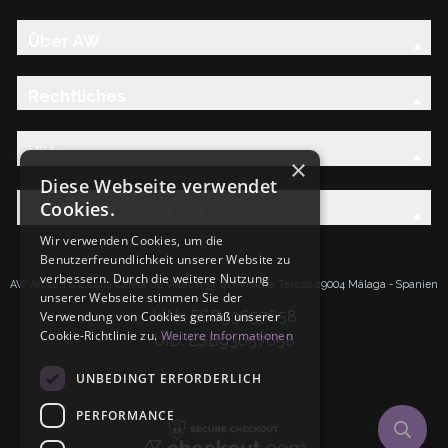
Über AW
Rechtliches
Hilfe
×
Diese Webseite verwendet
Cookies.
Entdecken Sie die AW-Familie
Wir verwenden Cookies, um die
Benutzerfreundlichkeit unserer Website zu
verbessern. Durch die weitere Nutzung
AW Artisan S.L.Calle Caleta de Velez n39, 41 PI Santa Tereza 29004 Málaga - Spanien
unserer Webseite stimmen Sie der
IdNr: ESB93657658
Verwendung von Cookies gemäß unserer
Cookie-Richtlinie zu.
Weitere Informationen
UID: ESB93657658
UNBEDINGT ERFORDERLICH
PERFORMANCE