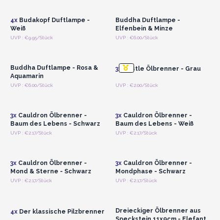
Großhandelspreise
Großhandelspreise
4x
Budakopf Duftlampe -
Buddha Duftlampe -
Weiß
Elfenbein & Minze
Anmelden oder
Anmelden oder
UVP : €9.95/Stück
UVP : €6.00/Stück
Registrieren für
Registrieren für
Großhandelspreise
Großhandelspreise
Buddha Duftlampe - Rosa &
3x
Castle Ölbrenner - Grau
Aquamarin
Anmelden oder
Anmelden oder
UVP : €6.00/Stück
UVP : €2.00/Stück
Registrieren für
Registrieren für
Großhandelspreise
Großhandelspreise
3x
Cauldron Ölbrenner -
3x
Cauldron Ölbrenner -
Baum des Lebens - Schwarz
Baum des Lebens - Weiß
Anmelden oder
Anmelden oder
UVP : €2.17/Stück
UVP : €2.17/Stück
Registrieren für
Registrieren für
Großhandelspreise
Großhandelspreise
3x
Cauldron Ölbrenner -
3x
Cauldron Ölbrenner -
Mond & Sterne - Schwarz
Mondphase - Schwarz
Anmelden oder
Anmelden oder
UVP : €2.17/Stück
UVP : €2.17/Stück
Registrieren für
Registrieren für
Großhandelspreise
Großhandelspreise
Dreieckiger Ölbrenner aus
4x
Der klassische Pilzbrenner
Speckstein 11x9cm - Elefant