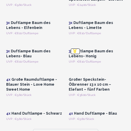
Anmelden oder
Anmelden oder
UVP : €9.60/Stuck
UVP : €24.00/Stück
Registrieren für
Registrieren für
Großhandelspreise
Großhandelspreise
3x
Duftlampe Baum des
3x
Duftlampe Baum des
Lebens - Elfenbein
Lebens - Limette
Anmelden oder
Anmelden oder
UVP : €8.10/Duftlampe
UVP : €8.10/Duftlampe
Registrieren für
Registrieren für
Großhandelspreise
Großhandelspreise
3x
Duftlampe Baum des
3x
Duftlampe Baum des
Lebens- Blau
Lebens- Honig
Anmelden oder
Anmelden oder
UVP : €8.10/Duftlampe
UVP : €8.10/Duftlampe
Registrieren für
Registrieren für
Großhandelspreise
Großhandelspreise
4x
Große Raumduftlampe -
Großer Speckstein-
Blauer Stein - Love Home
Ölbrenner 13 x 10 cm –
Sweet Home
Elefant – fünf Farben
Anmelden oder
Anmelden oder
UVP : €5.60/Stück
UVP : €36.00/Stuck
Registrieren für
Registrieren für
Großhandelspreise
Großhandelspreise
4x
Hand Duftlampe - Schwarz
4x
Hand Duftlampe - Blau
UVP : €5.60/Stück
UVP : €5.60/Stück