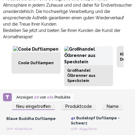
Atmosphäre in jedem Zuhause und sind daher für Endverbraucher
unwiderstehlich. Die hochwertige Verarbeitung und die
ansprechende Ästhetik garantieren einen guten Wiederverkauf
und die Treue Ihrer Kunden.
Bestellen Sie jetzt und bieten Sie Ihren Kunden die Kunst der
Aromatherapie!
Klassis
Duftla
Coole Duftlampen
Großhandel
Ölbrenner aus
Speckstein
Anzeigen
20
von
101
Produkte
Anmelden oder
Anmelden oder
Registrieren für
Registrieren für
Neu eingetroffen
Produktcode
Name
Großhandelspreise
Großhandelspreise
4x
Budakopf Duftlampe -
Blaue Buddha Duftlampe
Schwarz
Anmelden oder
Anmelden oder
UVP : €6.00/Stück
UVP : €9.95/Stück
Registrieren für
Registrieren für