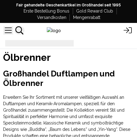
Fair gehandelte Geschenkartikel im Großhandel seit 1995
Erste Bestellung Bonus
Gold Reward Club
Versandkosten
Mengenrabatt
Ölbrenner
Ölbrenner
Großhandel Duftlampen und
Ölbrenner
Erweitern Sie Ihr Sortiment mit unserer vielfältigen Auswahl an
Duftlampen und Keramik-Aromalampen, speziell für den
Großhandel zusammengestellt. Die Kollektion vereint Stil und
Spiritualität in perfekter Harmonie und umfasst exquisite
Specksteinmodelle, klassische Keramik und symbolträchtige
Designs wie „Buddha“, „Baum des Lebens“ und „Yin-Yang“. Diese
Produkte schaffen eine behagliche und entspannende