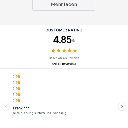
Mehr laden
CUSTOMER RATING
4.85
/5
★
★
★
★
★
★
★
★
★
★
Based on 46 Reviews
See All Reviews
Frank ***
alles bis auf gls lefern unzuverlässig