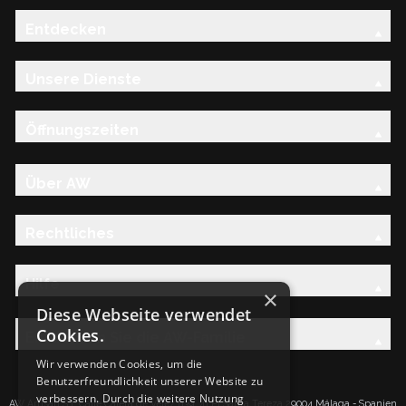
Entdecken
Unsere Dienste
Öffnungszeiten
Über AW
Rechtliches
Hilfe
×
Diese Webseite verwendet
Cookies.
Entdecken Sie die AW-Familie
Wir verwenden Cookies, um die
Benutzerfreundlichkeit unserer Website zu
verbessern. Durch die weitere Nutzung
AW Artisan S.L.Calle Caleta de Velez n39, 41 PI Santa Tereza 29004 Málaga - Spanien