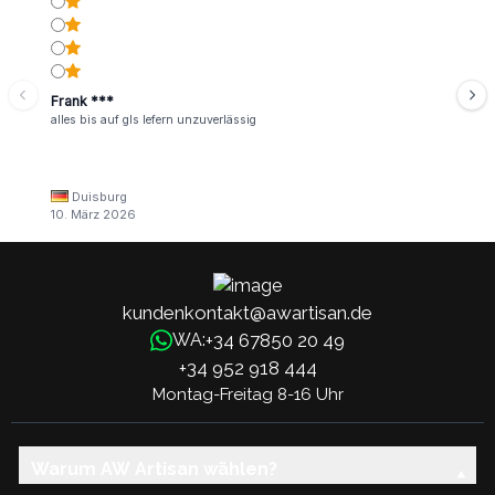
Frank ***
alles bis auf gls lefern unzuverlässig
Duisburg
10. März 2026
kundenkontakt@awartisan.de
+34 67850 20 49
WA:
+34 952 918 444
Montag-Freitag 8-16 Uhr
Warum AW Artisan wählen?