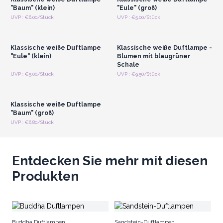
"Baum" (klein)
"Eule" (groß)
Anmelden oder
Anmelden oder
UVP : €6.00/Stück
UVP : €5.00/Stück
Registrieren für
Registrieren für
Großhandelspreise
Großhandelspreise
Klassische weiße Duftlampe
Klassische weiße Duftlampe -
"Eule" (klein)
Blumen mit blaugrüner
Schale
Anmelden oder
UVP : €5.00/Stück
UVP : €9.50/Stück
Registrieren für
Großhandelspreise
Klassische weiße Duftlampe
"Baum" (groß)
UVP : €6.80/Stück
Entdecken Sie mehr mit diesen
Produkten
Ru
Buddha Duftlampen
Sandstein-Duftlampen