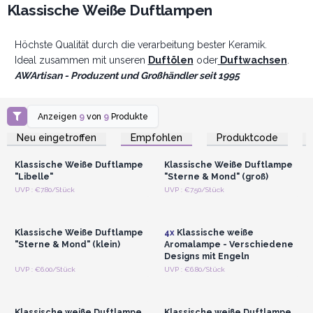
Klassische Weiße Duftlampen
Höchste Qualität durch die verarbeitung bester Keramik.
Ideal zusammen mit unseren
Duftölen
oder
Duftwachsen
.
AWArtisan - Produzent und Großhändler seit 1995
Anzeigen
9
von
9
Produkte
Anmelden oder
Anmelden oder
Registrieren für
Registrieren für
Neu eingetroffen
Empfohlen
Produktcode
Großhandelspreise
Großhandelspreise
Klassische Weiße Duftlampe
Klassische Weiße Duftlampe
"Libelle"
"Sterne & Mond" (groß)
Anmelden oder
Anmelden oder
UVP : €7.80/Stück
UVP : €7.50/Stück
Registrieren für
Registrieren für
Großhandelspreise
Großhandelspreise
Klassische Weiße Duftlampe
4x
Klassische weiße
"Sterne & Mond" (klein)
Aromalampe - Verschiedene
Designs mit Engeln
Anmelden oder
Anmelden oder
UVP : €6.00/Stück
UVP : €6.80/Stück
Registrieren für
Registrieren für
Großhandelspreise
Großhandelspreise
Klassische weiße Duftlampe
Klassische weiße Duftlampe