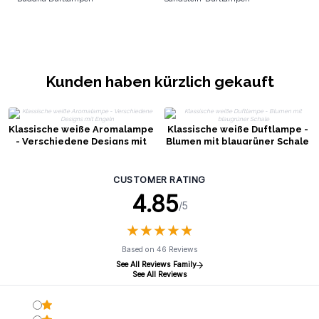
Kunden haben kürzlich gekauft
Klassische weiße Aromalampe
Klassische weiße Duftlampe -
- Verschiedene Designs mit
Blumen mit blaugrüner Schale
Engeln
CUSTOMER RATING
4.85
/5
★
★
★
★
★
★
★
★
★
★
Based on 46 Reviews
See All Reviews Family
See All Reviews