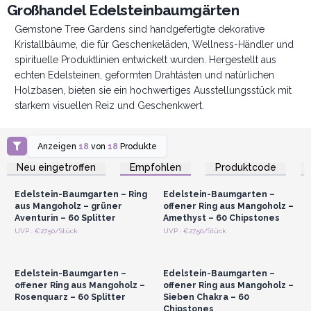
Großhandel Edelsteinbaumgärten
Gemstone Tree Gardens sind handgefertigte dekorative
Kristallbäume, die für Geschenkeläden, Wellness-Händler und
spirituelle Produktlinien entwickelt wurden. Hergestellt aus
echten Edelsteinen, geformten Drahtästen und natürlichen
Holzbasen, bieten sie ein hochwertiges Ausstellungsstück mit
starkem visuellen Reiz und Geschenkwert.
Anzeigen
18
von
18
Produkte
Anmelden oder
Anmelden oder
Registrieren für
Registrieren für
Neu eingetroffen
Empfohlen
Produktcode
Großhandelspreise
Großhandelspreise
Edelstein-Baumgarten – Ring
Edelstein-Baumgarten –
aus Mangoholz – grüner
offener Ring aus Mangoholz –
Aventurin – 60 Splitter
Amethyst – 60 Chipstones
Anmelden oder
Anmelden oder
UVP : €27.50/Stück
UVP : €27.50/Stück
Registrieren für
Registrieren für
Großhandelspreise
Großhandelspreise
Edelstein-Baumgarten –
Edelstein-Baumgarten –
offener Ring aus Mangoholz –
offener Ring aus Mangoholz –
Rosenquarz – 60 Splitter
Sieben Chakra – 60
Chipstones