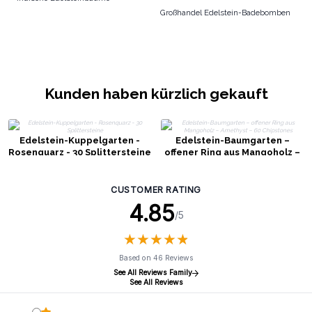
Großhandel Edelstein-Badebomben
Kunden haben kürzlich gekauft
Edelstein-Kuppelgarten -
Edelstein-Baumgarten –
Rosenquarz - 30 Splittersteine
offener Ring aus Mangoholz –
Amethyst – 60 Chipstones
CUSTOMER RATING
4.85
/5
★
★
★
★
★
★
★
★
★
★
Based on 46 Reviews
See All Reviews Family
See All Reviews