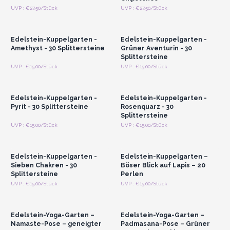
Anmelden oder
Anmelden oder
UVP : €27.50/Stück
UVP : €27.50/Stück
Registrieren für
Registrieren für
Großhandelspreise
Großhandelspreise
Edelstein-Kuppelgarten -
Edelstein-Kuppelgarten -
Amethyst - 30 Splittersteine
Grüner Aventurin - 30
Splittersteine
Anmelden oder
Anmelden oder
UVP : €15.00/Stück
UVP : €15.00/Stück
Registrieren für
Registrieren für
Großhandelspreise
Großhandelspreise
Edelstein-Kuppelgarten -
Edelstein-Kuppelgarten -
Pyrit - 30 Splittersteine
Rosenquarz - 30
Splittersteine
Anmelden oder
Anmelden oder
UVP : €15.00/Stück
UVP : €15.00/Stück
Registrieren für
Registrieren für
Großhandelspreise
Großhandelspreise
Edelstein-Kuppelgarten -
Edelstein-Kuppelgarten –
Sieben Chakren - 30
Böser Blick auf Lapis – 20
Splittersteine
Perlen
Anmelden oder
Anmelden oder
UVP : €15.00/Stück
UVP : €15.00/Stück
Registrieren für
Registrieren für
Großhandelspreise
Großhandelspreise
Edelstein-Yoga-Garten –
Edelstein-Yoga-Garten –
Namaste-Pose – geneigter
Padmasana-Pose – Grüner