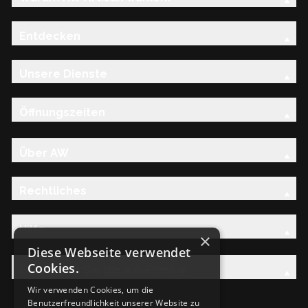
Entdecken
Unsere Dienste
Öffnungszeiten
Über AW
Rechtliches
Hilfe
×
Diese Webseite verwendet
Cookies.
Entdecken Sie die AW-Familie
Wir verwenden Cookies, um die
Benutzerfreundlichkeit unserer Website zu