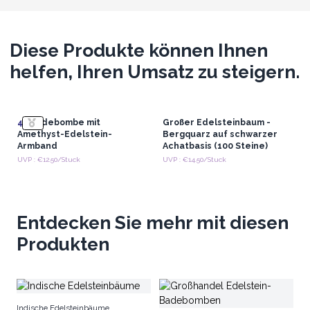
Diese Produkte können Ihnen
helfen, Ihren Umsatz zu steigern.
4x
Badebombe mit
Großer Edelsteinbaum -
Amethyst-Edelstein-
Bergquarz auf schwarzer
Armband
Achatbasis (100 Steine)
UVP : €12.50/Stuck
UVP : €14.50/Stuck
Entdecken Sie mehr mit diesen
Produkten
Gr
Indische Edelsteinbäume