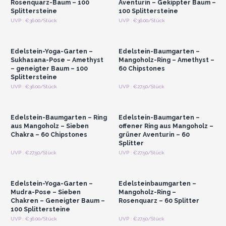
Rosenquarz-Baum – 100
Aventurin – Gekippter Baum –
Splittersteine
100 Splittersteine
Anmelden oder
Anmelden oder
UVP : €36.00/Stück
UVP : €36.00/Stück
Registrieren für
Registrieren für
Großhandelspreise
Großhandelspreise
Edelstein-Yoga-Garten –
Edelstein-Baumgarten –
Sukhasana-Pose – Amethyst
Mangoholz-Ring – Amethyst –
– geneigter Baum – 100
60 Chipstones
Splittersteine
Anmelden oder
Anmelden oder
UVP : €36.00/Stück
UVP : €27.50/Stück
Registrieren für
Registrieren für
Großhandelspreise
Großhandelspreise
Edelstein-Baumgarten – Ring
Edelstein-Baumgarten –
aus Mangoholz – Sieben
offener Ring aus Mangoholz –
Chakra – 60 Chipstones
grüner Aventurin – 60
Splitter
Anmelden oder
Anmelden oder
UVP : €27.50/Stück
UVP : €27.50/Stück
Registrieren für
Registrieren für
Großhandelspreise
Großhandelspreise
Edelstein-Yoga-Garten –
Edelsteinbaumgarten –
Mudra-Pose – Sieben
Mangoholz-Ring –
Chakren – Geneigter Baum –
Rosenquarz – 60 Splitter
100 Splittersteine
UVP : €36.00/Stück
UVP : €27.50/Stück