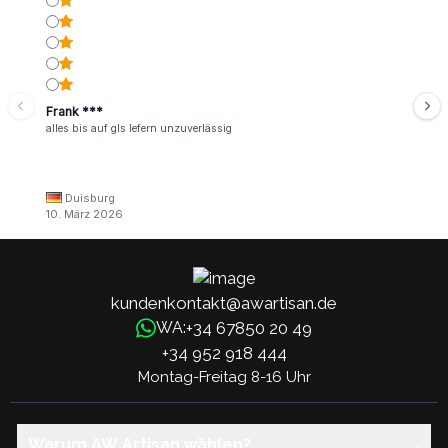
Frank ***
alles bis auf gls lefern unzuverlässig
Duisburg
10. März 2026
kundenkontakt@awartisan.de
+34 67850 20 49
WA:
+34 952 918 444
Montag-Freitag 8-16 Uhr
Warum AW Artisan wählen?