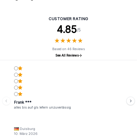
CUSTOMER RATING
4.85
/5
★
★
★
★
★
★
★
★
★
★
Based on 46 Reviews
See All Reviews
Frank ***
alles bis auf gls lefern unzuverlässig
Duisburg
10. März 2026