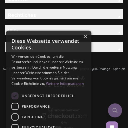
Rechtliches
Hilfe
×
Diese Webseite verwendet
Cookies.
Entdecken Sie die AW-Familie
Wir verwenden Cookies, um die
Benutzerfreundlichkeit unserer Website zu
verbessern. Durch die weitere Nutzung
AW Artisan S.L.Calle Caleta de Velez n39, 41 PI Santa Tereza 29004 Málaga - Spanien
unserer Webseite stimmen Sie der
IdNr: ESB93657658
Verwendung von Cookies gemäß unserer
Cookie-Richtlinie zu.
Weitere Informationen
UID: ESB93657658
UNBEDINGT ERFORDERLICH
PERFORMANCE
TARGETING
FUNKTIONALITÄT