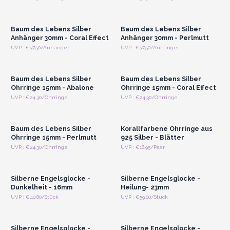
Registrieren für
Registrieren für
Großhandelspreise
Großhandelspreise
Baum des Lebens Silber
Baum des Lebens Silber
Anhänger 30mm - Coral Effect
Anhänger 30mm - Perlmutt
Anmelden oder
Anmelden oder
UVP : €37.50/Anhänger
UVP : €37.50/Anhänger
Registrieren für
Registrieren für
Großhandelspreise
Großhandelspreise
Baum des Lebens Silber
Baum des Lebens Silber
Ohrringe 15mm - Abalone
Ohrringe 15mm - Coral Effect
Anmelden oder
Anmelden oder
UVP : €24.30/Ohrringe
UVP : €24.30/Ohrringe
Registrieren für
Registrieren für
Großhandelspreise
Großhandelspreise
Baum des Lebens Silber
Korallfarbene Ohrringe aus
Ohrringe 15mm - Perlmutt
925 Silber - Blätter
Anmelden oder
Anmelden oder
UVP : €24.30/Ohrringe
UVP : €16.95/Paar
Registrieren für
Registrieren für
Großhandelspreise
Großhandelspreise
Silberne Engelsglocke -
Silberne Engelsglocke -
Dunkelheit - 16mm
Heilung- 23mm
Anmelden oder
Anmelden oder
UVP : €40.80/Stück
UVP : €59.00/Stück
Registrieren für
Registrieren für
Großhandelspreise
Großhandelspreise
Silberne Engelsglocke -
Silberne Engelsglocke -