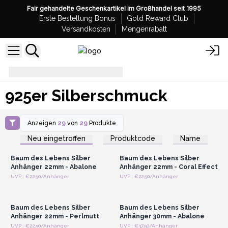
Fair gehandelte Geschenkartikel im Großhandel seit 1995
Erste Bestellung Bonus
Gold Reward Club
Versandkosten
Mengenrabatt
925er Silberschmuck
925er Silberschmuck
Anzeigen
29
von
29
Produkte
Anmelden oder
Anmelden oder
Registrieren für
Registrieren für
Neu eingetroffen
Produktcode
Name
Großhandelspreise
Großhandelspreise
Baum des Lebens Silber
Baum des Lebens Silber
Anhänger 22mm - Abalone
Anhänger 22mm - Coral Effect
Anmelden oder
Anmelden oder
UVP : €22.50/Anhänger
UVP : €22.50/Anhänger
Registrieren für
Registrieren für
Großhandelspreise
Großhandelspreise
Baum des Lebens Silber
Baum des Lebens Silber
Anhänger 22mm - Perlmutt
Anhänger 30mm - Abalone
Anmelden oder
Anmelden oder
UVP : €22.50/Anhänger
UVP : €37.50/Anhänger