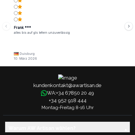
Frank ***
alles bis auf gls lefern unzuverlässig
Duisburg
10. März 2026
kundenkontakt@awartisan.de
+34 67850 20 49
WA:
+34 952 918 444
Montag-Freitag 8-16 Uhr
Warum AW Artisan wählen?