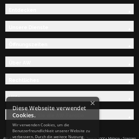
Entdecken
Unsere Dienste
Öffnungszeiten
Über AW
Rechtliches
Hilfe
×
Diese Webseite verwendet
Cookies.
Entdecken Sie die AW-Familie
Wir verwenden Cookies, um die
Benutzerfreundlichkeit unserer Website zu
verbessern. Durch die weitere Nutzung
AW Artisan S.L.Calle Caleta de Velez n39, 41 PI Santa Tereza 29004 Málaga - Spanien