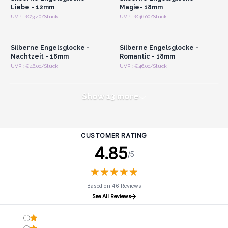
Liebe - 12mm
Magie- 18mm
Anmelden oder
Anmelden oder
UVP : €23.40/Stück
UVP : €46.00/Stück
Registrieren für
Registrieren für
Großhandelspreise
Großhandelspreise
Silberne Engelsglocke -
Silberne Engelsglocke -
Nachtzeit - 18mm
Romantic - 18mm
UVP : €46.00/Stück
UVP : €46.00/Stück
Show 13 more
CUSTOMER RATING
4.85
/5
★
★
★
★
★
★
★
★
★
★
Based on 46 Reviews
See All Reviews