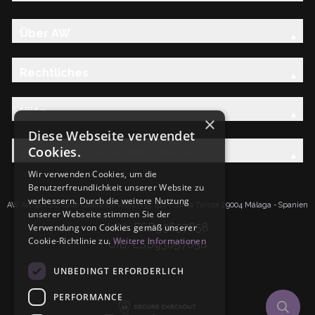
Über AW
Rechtliches
Hilfe
×
Diese Webseite verwendet
Cookies.
Entdecken Sie die AW-Familie
Wir verwenden Cookies, um die
Benutzerfreundlichkeit unserer Website zu
verbessern. Durch die weitere Nutzung
AW Artisan S.L.Calle Caleta de Velez n39, 41 PI Santa Tereza 29004 Málaga - Spanien
unserer Webseite stimmen Sie der
IdNr: ESB93657658
Verwendung von Cookies gemäß unserer
Cookie-Richtlinie zu.
Weitere Informationen
UID: ESB93657658
UNBEDINGT ERFORDERLICH
PERFORMANCE