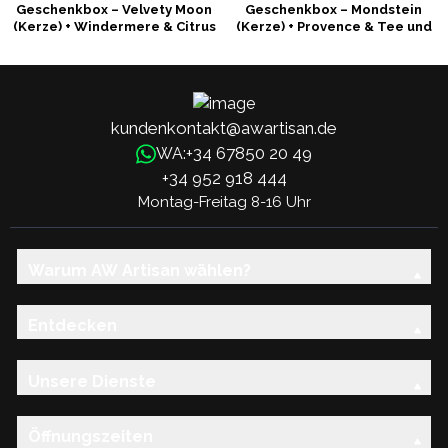
Geschenkbox – Velvety Moon
Geschenkbox – Mondstein
(Kerze) + Windermere & Citrus
(Kerze) + Provence & Tee und
(Badebombe)
Rosen (Badebombe)
kundenkontakt@awartisan.de
+34 67850 20 49
WA:
+34 952 918 444
Montag-Freitag 8-16 Uhr
Warum AW Artisan wählen?
Entdecken
Unsere Dienste
Öffnungszeiten