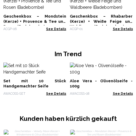
Geschenkbox – Mondstein
Geschenkbox – Rhabarber
(Kerze) + Provence & Tee und
(Kerze) + Weiße Feige und
Rosen (Badebombe)
Waldbeere (Badebomben)
ACGP-06
See Details
ACGP-01
See Details
Im Trend
Set mit 10 Stück
Aloe Vera - Olivenölseife -
Handgemachter Seife
100g
AWACOSS-SET
See Details
AWACOSS-08
See Details
Kunden haben kürzlich gekauft