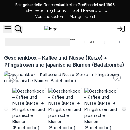
Fair gehandelte Geschenkartikel im Großhandel seit 1995
Erste Bestellung Bonus
Gold Reward Club
Versandkosten
Mengenrabatt
Agnes+Cat Geschenkboxen mit Kerze
ACGP-02
und 2 Badezusätzen
Geschenkbox – Kaffee und Nüsse (Kerze) +
Pfingstrosen und japanische Blumen (Badebombe)