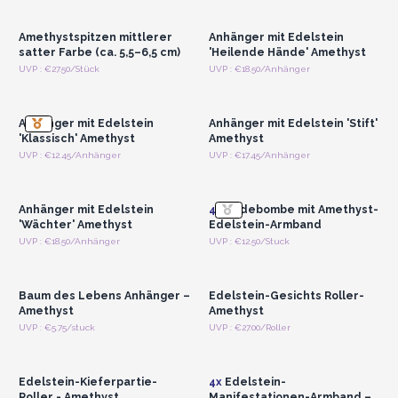
Großhandelspreise
Großhandelspreise
Amethystspitzen mittlerer
Anhänger mit Edelstein
satter Farbe (ca. 5,5–6,5 cm)
'Heilende Hände' Amethyst
Anmelden oder
Anmelden oder
UVP : €27.50/Stück
UVP : €18.50/Anhänger
Registrieren für
Registrieren für
Großhandelspreise
Großhandelspreise
Anhänger mit Edelstein
Anhänger mit Edelstein 'Stift'
'Klassisch' Amethyst
Amethyst
Anmelden oder
Anmelden oder
UVP : €12.45/Anhänger
UVP : €17.45/Anhänger
Registrieren für
Registrieren für
Großhandelspreise
Großhandelspreise
Anhänger mit Edelstein
4x
Badebombe mit Amethyst-
'Wächter' Amethyst
Edelstein-Armband
Anmelden oder
Anmelden oder
UVP : €18.50/Anhänger
UVP : €12.50/Stuck
Registrieren für
Registrieren für
Großhandelspreise
Großhandelspreise
Baum des Lebens Anhänger –
Edelstein-Gesichts Roller-
Amethyst
Amethyst
Anmelden oder
Anmelden oder
UVP : €5.75/stuck
UVP : €27.00/Roller
Registrieren für
Registrieren für
Großhandelspreise
Großhandelspreise
Edelstein-Kieferpartie-
4x
Edelstein-
Roller - Amethyst
Manifestationen-Armband –