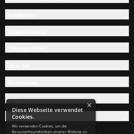
Entdecken
Unsere Dienste
Öffnungszeiten
Über AW
Rechtliches
Hilfe
×
Diese Webseite verwendet
Cookies.
Entdecken Sie die AW-Familie
Wir verwenden Cookies, um die
Benutzerfreundlichkeit unserer Website zu