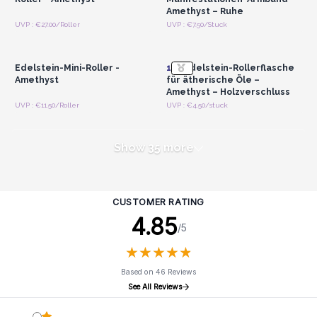
Amethyst – Ruhe
Anmelden oder
Anmelden oder
UVP : €27.00/Roller
UVP : €7.50/Stuck
Registrieren für
Registrieren für
Großhandelspreise
Großhandelspreise
Edelstein-Mini-Roller -
10x
Edelstein-Rollerflasche
Amethyst
für ätherische Öle –
Amethyst – Holzverschluss
UVP : €11.50/Roller
UVP : €4.50/stuck
Show 35 more
CUSTOMER RATING
4.85
/5
★
★
★
★
★
★
★
★
★
★
Based on 46 Reviews
See All Reviews