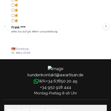
Frank ***
alles bis auf gls lefern unzuverlässig
Duisburg
10. März 2026
kundenkontakt@awartisan.de
+34 67850 20 49
WA:
+34 952 918 444
Montag-Freitag 8-16 Uhr
Warum AW Artisan wählen?