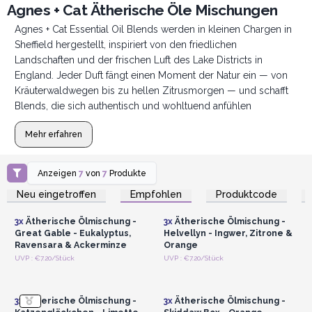
Agnes + Cat Ätherische Öle Mischungen
Agnes + Cat Essential Oil Blends werden in kleinen Chargen in
Sheffield hergestellt, inspiriert von den friedlichen
Landschaften und der frischen Luft des Lake Districts in
England. Jeder Duft fängt einen Moment der Natur ein — von
Kräuterwaldwegen bis zu hellen Zitrusmorgen — und schafft
Blends, die sich authentisch und wohltuend anfühlen
Mehr erfahren
Anzeigen
7
von
7
Produkte
Anmelden oder
Anmelden oder
Registrieren für
Registrieren für
Neu eingetroffen
Empfohlen
Produktcode
Großhandelspreise
Großhandelspreise
3x
Ätherische Ölmischung -
3x
Ätherische Ölmischung -
Great Gable - Eukalyptus,
Helvellyn - Ingwer, Zitrone &
Ravensara & Ackerminze
Orange
Anmelden oder
Anmelden oder
UVP : €7.20/Stück
UVP : €7.20/Stück
Registrieren für
Registrieren für
Großhandelspreise
Großhandelspreise
3x
Ätherische Ölmischung -
3x
Ätherische Ölmischung -