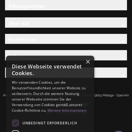
Öffnungszeiten
Über AW
Rechtliches
Hilfe
×
Diese Webseite verwendet
Cookies.
Entdecken Sie die AW-Familie
Wir verwenden Cookies, um die
Benutzerfreundlichkeit unserer Website zu
verbessern. Durch die weitere Nutzung
AW Artisan S.L.Calle Caleta de Velez n39, 41 PI Santa Tereza 29004 Málaga - Spanien
unserer Webseite stimmen Sie der
IdNr: ESB93657658
Verwendung von Cookies gemäß unserer
Cookie-Richtlinie zu.
Weitere Informationen
UID: ESB93657658
UNBEDINGT ERFORDERLICH