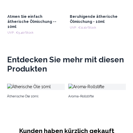
Atmen Sie einfach
Beruhigende ätherische
ätherische Ölmischung --
Ölmischung - 10ml
10ml
UVP : €11.10/Stück
UVP : €5.40/Stück
Entdecken Sie mehr mit diesen
Produkten
Au
Ätherische Öle 10ml
Aroma-Rollstifte
1
Kunden haben kürzlich gekauft