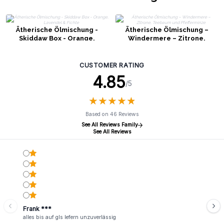
Ätherische Ölmischung -
Ätherische Ölmischung –
Skiddaw Box - Orange,
Windermere – Zitrone,
Lavendel & Fichte
Teebaum und Pfefferminze
CUSTOMER RATING
4.85
/5
★
★
★
★
★
★
★
★
★
★
Based on 46 Reviews
See All Reviews Family
See All Reviews
Frank ***
alles bis auf gls lefern unzuverlässig