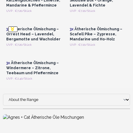
Katzenglöckchen - Limette,
Skiddaw Box - Orange,
Mandarine & Pfefferminze
Lavendel & Fichte
Anmelden oder
Anmelden oder
UVP : €7.20/Stück
UVP : €7.20/Stück
Registrieren für
Registrieren für
Großhandelspreise
Großhandelspreise
3x
Ätherische Ölmischung –
3x
Ätherische Ölmischung –
Orrest Head – Lavendel,
Scafell Pike – Zypresse,
Bergamotte und Wacholder
Mandarine und Ho-Holz
Anmelden oder
UVP : €7.20/Stück
UVP : €7.20/Stück
Registrieren für
Großhandelspreise
3x
Ätherische Ölmischung –
Windermere – Zitrone,
Teebaum und Pfefferminze
UVP : €2.40/Stück