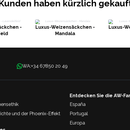
Kunden haben kürzlich gekauf
ckchen -
Luxus-Weizensäckchen -
Luxus-W
eld
Mandala
+34 67850 20 49
WA:
Entdecken Sie die AW-Fa
ensethik
España
chte und der Phoenix-Effekt
Portugal
Europa
hes