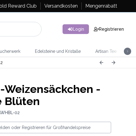
old Reward Club
Versandkosten
Mengenrabatt
Login
Registrieren
ucherwerk
Edelsteine und Kristalle
Artisan Tee
Ra
2
-Weizensäckchen -
 Blüten
 AWHBL-02
lden oder Registrieren für Großhandelspreise