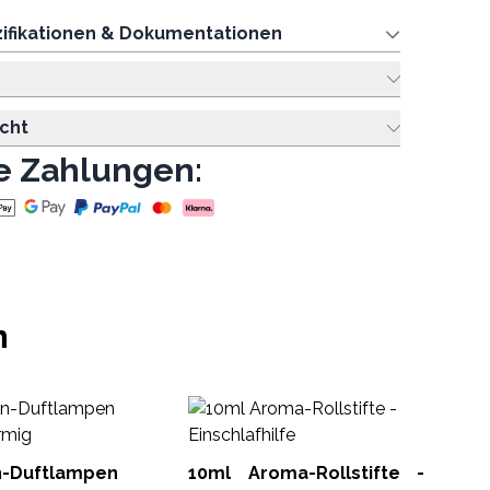
ifikationen & Dokumentationen
cht
e Zahlungen:
n
Ät
K
Li
n-Duftlampen
10ml Aroma-Rollstifte -
ACE