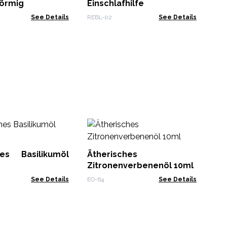
Pf
förmig
Einschlafhilfe
See Details
REBL-02
See Details
Ät
10
hes Basilikumöl
Ätherisches
EO-
Zitronenverbenenöl 10ml
See Details
EO-64
See Details