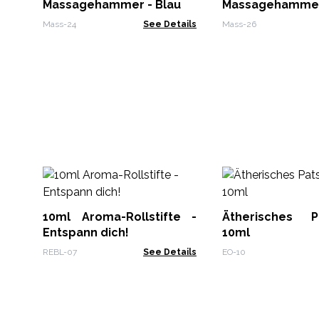
Massagehammer - Blau
Massageha
Lavendel
Mass-24
See Details
Mass-26
10ml Aroma-Rollstifte -
Ätherisches Pa
Entspann dich!
10ml
REBL-07
See Details
EO-10