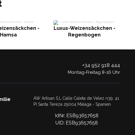
t
L
eizensäckchen -
Luxus-Weizensäckchen -
Hamsa
Regenbogen
+34 952 918 444
Montag-Freitag 8-16 Uhr
AW Artisan S.L.Calle Caleta de Velez n39, 41
milie
PI Santa Tereza 29004 Málaga - Spanien
IdNr: ESB93657658
UID: ESB93657658