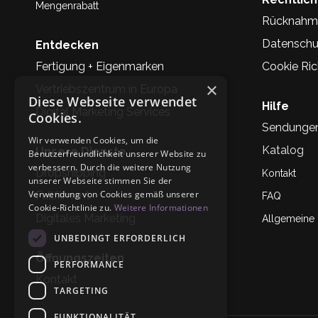
Mengenrabatt
Rücknahm
Datenschu
Entdecken
Fertigung + Eigenmarken
Cookie Rich
×
Vertriebszentrum in Europa
Diese Webseite verwendet
Hilfe
Digital Marketing Services
Cookies.
Sendunge
Wir verwenden Cookies, um die
Katalog
Unsere Dienste
Benutzerfreundlichkeit unserer Website zu
verbessern. Durch die weitere Nutzung
Dropshipping
Kontakt
unserer Webseite stimmen Sie der
Verwendung von Cookies gemäß unserer
Fullfilment
FAQ
Cookie-Richtlinie zu.
Weitere Informationen
Digitales Marketing
Allgemeine
UNBEDINGT ERFORDERLICH
Öffnungszeiten
PERFORMANCE
Kontakt
TARGETING
FUNKTIONALITÄT