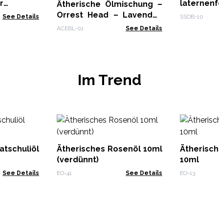
mmer -
laternen
Ätherische Ölmischung –
Orrest Head – Lavendel,
See Details
SSOB-10
Bergamotte und
ACEBL-01
See Details
Wacholder
Im Trend
tschuliöl
Ätherisches Rosenöl 10ml
Ätherisc
(verdünnt)
10ml
See Details
EO-41
See Details
EO-13