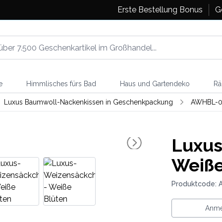
Erste Bestellung Bonus
G
e
Himmlisches fürs Bad
Haus und Gartendeko
Rä
Luxus Baumwoll-Nackenkissen in Geschenkpackung
AWHBL-0
Luxus
Weiße
Produktcode:
Anme