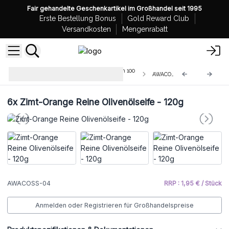
Fair gehandelte Geschenkartikel im Großhandel seit 1995
Erste Bestellung Bonus
Gold Reward Club
Versandkosten
Mengenrabatt
Handgemachte Olivenölseifen - in 100
AWACOSS-04
g Scheiben geschnitten
6x
Zimt-Orange Reine Olivenölseife - 120g
AWACOSS-04
RRP : 1,95 € / Stück
Anmelden oder Registrieren für Großhandelspreise