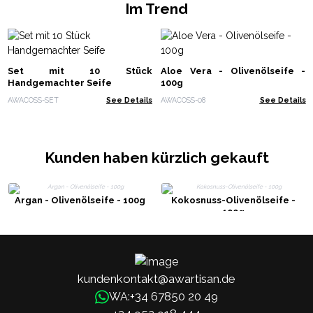
Im Trend
Set mit 10 Stück
Aloe Vera - Olivenölseife -
Handgemachter Seife
100g
AWACOSS-SET
See Details
AWACOSS-08
See Details
Kunden haben kürzlich gekauft
Argan - Olivenölseife - 100g
Kokosnuss-Olivenölseife -
100g
kundenkontakt@awartisan.de
+34 67850 20 49
WA: