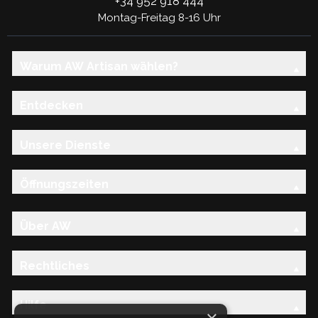
+34 952 918 444
Montag-Freitag 8-16 Uhr
Warum AW Artisan wählen?
Entdecken
Unsere Dienste
Öffnungszeiten
Über AW
Rechtliches
Hilfe