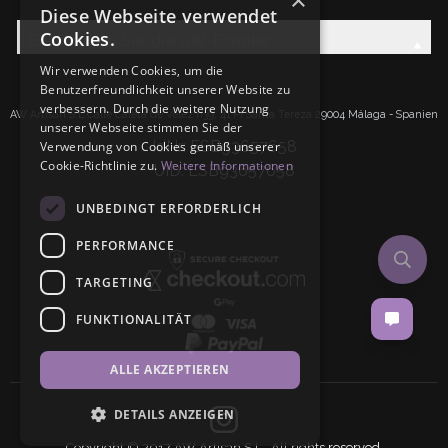
×
Diese Webseite verwendet
Cookies.
Entdecken Sie die AW-Familie
Wir verwenden Cookies, um die
Benutzerfreundlichkeit unserer Website zu
verbessern. Durch die weitere Nutzung
AW Artisan S.L.Calle Caleta de Velez n39, 41 PI Santa Tereza 29004 Málaga - Spanien
unserer Webseite stimmen Sie der
IdNr: ESB93657658
Verwendung von Cookies gemäß unserer
Cookie-Richtlinie zu.
Weitere Informationen
UID: ESB93657658
UNBEDINGT ERFORDERLICH
PERFORMANCE
TARGETING
FUNKTIONALITÄT
ALLE AKZEPTIEREN
DETAILS ANZEIGEN
Copyright © 2017 AW Artisan S.L,. All rights reserved.