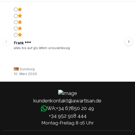
Frank ***
alles bis auf gls lefern unzuverlässig
Duisburg
10. März 2026
kundenkontakt@awartisan.de
+34 67850 20 49
WA:
+34 952 918 444
Montag-Freitag 8-16 Uhr