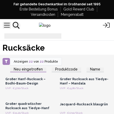
Fair gehandelte Geschenkartikel im Großhandel seit 1995
Erste Bestellung Bonus
Gold Reward Club
Versandkosten
Mengenrabatt
Rucksäcke
Rucksäcke
Anzeigen
22
von
22
Produkte
Anmelden oder
Anmelden oder
Registrieren für
Registrieren für
Neu eingetroffen
Produktcode
Name
Großhandelspreise
Großhandelspreise
Großer Hanf-Rucksack –
Großer Rucksack aus Tiedye-
Bodhi-Baum-Design
Hanf – Mandala
Anmelden oder
Anmelden oder
UVP : €37.00/Stuck
UVP : €43.80/Stuck
Registrieren für
Registrieren für
Großhandelspreise
Großhandelspreise
Großer quadratischer
Jacquard-Rucksack blaugrün
Rucksack aus Tiedye-Hanf
Anmelden oder
Anmelden oder
UVP : €55.20/Stuck
UVP : €17.50/Stück