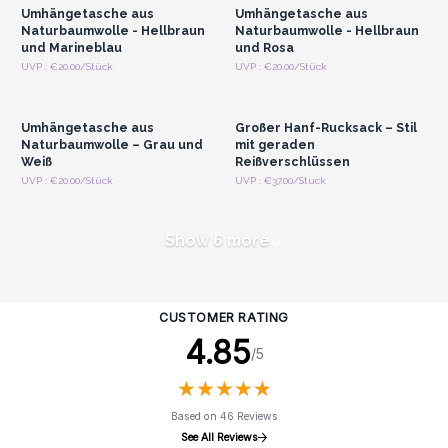
Umhängetasche aus
Umhängetasche aus
Naturbaumwolle - Hellbraun
Naturbaumwolle - Hellbraun
und Marineblau
und Rosa
Anmelden oder
Anmelden oder
UVP : €20.00/Stück
UVP : €20.00/Stück
Registrieren für
Registrieren für
Großhandelspreise
Großhandelspreise
Umhängetasche aus
Großer Hanf-Rucksack – Stil
Naturbaumwolle – Grau und
mit geraden
Weiß
Reißverschlüssen
UVP : €20.00/Stück
UVP : €37.00/Stuck
Show 6 more
CUSTOMER RATING
4.85
/5
★
★
★
★
★
★
★
★
★
★
Based on 46 Reviews
See All Reviews