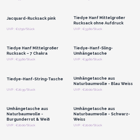
Registrieren für
Registrieren für
Großhandelspreise
Großhandelspreise
Tiedye Hanf Mittelgroßer
Jacquard-Rucksack pink
Rucksack ohne Aufdruck
Anmelden oder
Anmelden oder
UVP : €17.50/Stück
UVP : €33.60/Stuck
Registrieren für
Registrieren für
Großhandelspreise
Großhandelspreise
Tiedye Hanf Mittelgroßer
Tiedye-Hanf-Sling-
Rucksack – 7 Chakra
Umhängetasche
Anmelden oder
Anmelden oder
UVP : €33.60/Stuck
UVP : €39.60/Stuck
Registrieren für
Registrieren für
Großhandelspreise
Großhandelspreise
Umhängetasche aus
Tiedye-Hanf-String-Tasche
Naturbaumwolle - Blau Weiss
Anmelden oder
Anmelden oder
UVP : €20.35/Stuck
UVP : €20.00/Stück
Registrieren für
Registrieren für
Großhandelspreise
Großhandelspreise
Umhängetasche aus
Umhängetasche aus
Naturbaumwolle -
Naturbaumwolle - Schwarz-
Burgunderrot & Weiß
Weiss
Anmelden oder
Anmelden oder
UVP : €20.00/Stück
UVP : €20.00/Stück
Registrieren für
Registrieren für
Großhandelspreise
Großhandelspreise