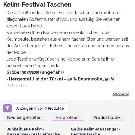
Kelim-Festival Taschen
Diese Großhandels-Kelim-Festival Taschen sind mit ihrem
diagonalen Stufenmuster stilvoll und auffällig. Sie verleihen
jedem Look Farbe.
Sie verleihen Ihren Kunden einen orientalischen Look.
Kelimbeutel bestehen aus einem flachen Stoff und werden seit
der Antike hergestellt. Kelims sind zeitlos und kommen nie aus
der Mode.
Jede Tasche verfügt über eine Klappe zum Schutz Ihrer
persönlichen Gegenstände.
Größe: 30x33x55 (ungefähr)
- Hergestellt in der Türkei – 50 % Baumwolle, 50 %
Polyester
Mehr lesen
Anzeigen
8
von
8
Produkte
Anmelden oder
Anmelden oder
Registrieren für
Registrieren für
Neu eingetroffen
Empfohlen
Produktcode
Großhandelspreise
Großhandelspreise
Dunkelblaue Kelim-
Gelbe Kelim-Messenger-
Messenger-Festivaltasche
Festivaltasche