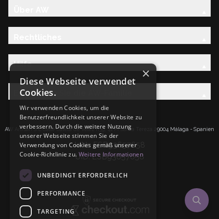
Über AW
Rechtliches
Hilfe
×
Diese Webseite verwendet
Cookies.
Entdecken Sie die AW-Familie
Wir verwenden Cookies, um die
Benutzerfreundlichkeit unserer Website zu
verbessern. Durch die weitere Nutzung
AW Artisan S.L.Calle Caleta de Velez n39, 41 PI Santa Tereza 29004 Málaga - Spanien
unserer Webseite stimmen Sie der
IdNr: ESB93657658
Verwendung von Cookies gemäß unserer
Cookie-Richtlinie zu.
Weitere Informationen
UID: ESB93657658
UNBEDINGT ERFORDERLICH
PERFORMANCE
TARGETING