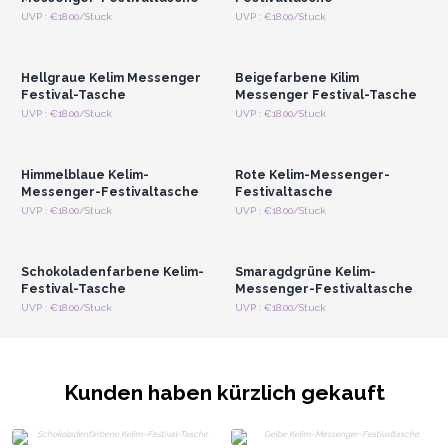
Anmelden oder
Anmelden oder
UVP : €18.00/Stuck
UVP : €18.00/Stuck
Registrieren für
Registrieren für
Großhandelspreise
Großhandelspreise
Hellgraue Kelim Messenger
Beigefarbene Kilim
Festival-Tasche
Messenger Festival-Tasche
Anmelden oder
Anmelden oder
UVP : €18.00/Stuck
UVP : €18.00/Stuck
Registrieren für
Registrieren für
Großhandelspreise
Großhandelspreise
Himmelblaue Kelim-
Rote Kelim-Messenger-
Messenger-Festivaltasche
Festivaltasche
Anmelden oder
Anmelden oder
UVP : €18.00/Stuck
UVP : €18.00/Stuck
Registrieren für
Registrieren für
Großhandelspreise
Großhandelspreise
Schokoladenfarbene Kelim-
Smaragdgrüne Kelim-
Festival-Tasche
Messenger-Festivaltasche
UVP : €18.00/Stuck
UVP : €18.00/Stuck
Kunden haben kürzlich gekauft