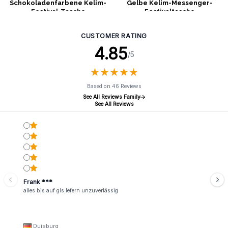
Schokoladenfarbene Kelim-
Gelbe Kelim-Messenger-
Festival-Tasche
Festivaltasche
CUSTOMER RATING
4.85
/5
★
★
★
★
★
★
★
★
★
★
Based on 46 Reviews
See All Reviews Family
See All Reviews
Frank ***
alles bis auf gls lefern unzuverlässig
Duisburg