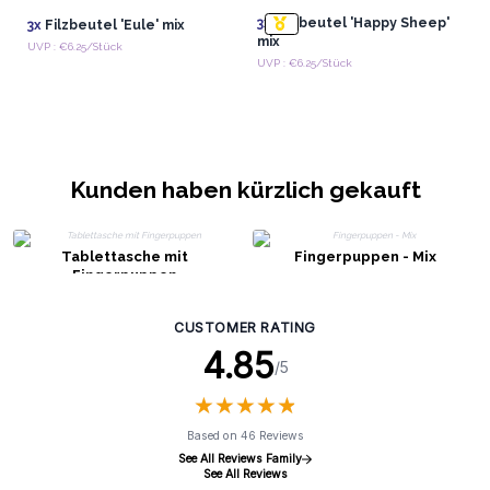
3x
Filzbeutel 'Happy Sheep'
3x
Filzbeutel 'Eule' mix
mix
UVP : €6.25/Stück
UVP : €6.25/Stück
Kunden haben kürzlich gekauft
Tablettasche mit
Fingerpuppen - Mix
Fingerpuppen
CUSTOMER RATING
4.85
/5
★
★
★
★
★
★
★
★
★
★
Based on 46 Reviews
See All Reviews Family
See All Reviews