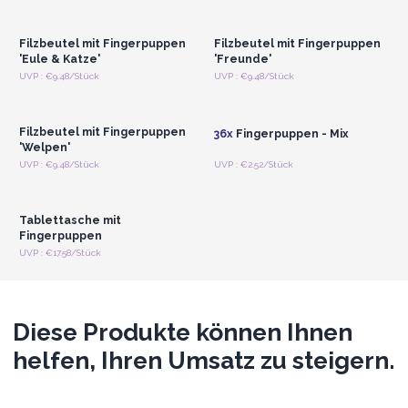
Registrieren für
Registrieren für
Großhandelspreise
Großhandelspreise
Filzbeutel mit Fingerpuppen
Filzbeutel mit Fingerpuppen
'Eule & Katze'
'Freunde'
Anmelden oder
Anmelden oder
UVP : €9.48/Stück
UVP : €9.48/Stück
Registrieren für
Registrieren für
Großhandelspreise
Großhandelspreise
Filzbeutel mit Fingerpuppen
36x
Fingerpuppen - Mix
'Welpen'
Anmelden oder
UVP : €9.48/Stück
UVP : €2.52/Stück
Registrieren für
Großhandelspreise
Tablettasche mit
Fingerpuppen
UVP : €17.58/Stück
Diese Produkte können Ihnen
helfen, Ihren Umsatz zu steigern.