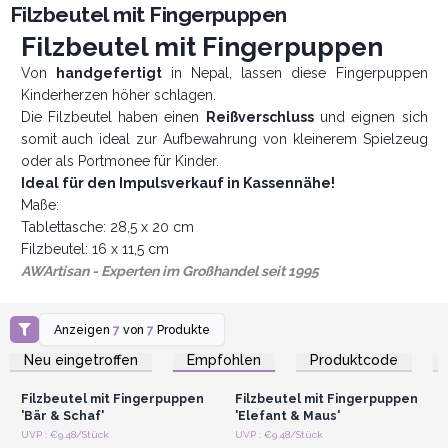
Filzbeutel mit Fingerpuppen
Filzbeutel mit Fingerpuppen
Von
handgefertigt
in Nepal, lassen diese Fingerpuppen
Kinderherzen höher schlagen.
Die Filzbeutel haben einen
Reißverschluss
und eignen sich
somit auch ideal zur Aufbewahrung von kleinerem Spielzeug
oder als Portmonee für Kinder.
Ideal für den Impulsverkauf in Kassennähe!
Maße:
Tablettasche: 28,5 x 20 cm
Filzbeutel: 16 x 11,5 cm
AWArtisan - Experten im Großhandel seit 1995
Anzeigen
7
von
7
Produkte
Anmelden oder
Anmelden oder
Registrieren für
Registrieren für
Neu eingetroffen
Empfohlen
Produktcode
Großhandelspreise
Großhandelspreise
Filzbeutel mit Fingerpuppen
Filzbeutel mit Fingerpuppen
'Bär & Schaf'
'Elefant & Maus'
Anmelden oder
Anmelden oder
UVP : €9.48/Stück
UVP : €9.48/Stück