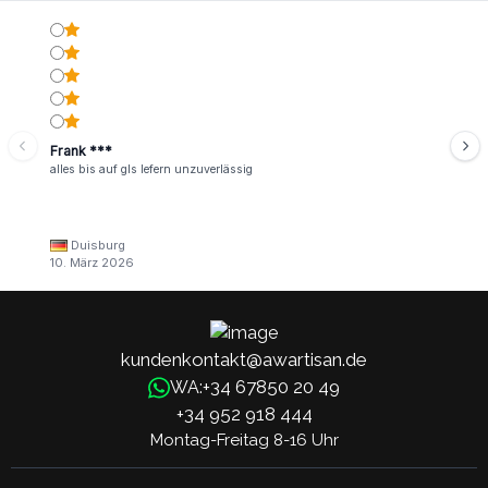
Frank ***
alles bis auf gls lefern unzuverlässig
Duisburg
10. März 2026
kundenkontakt@awartisan.de
+34 67850 20 49
WA:
+34 952 918 444
Montag-Freitag 8-16 Uhr