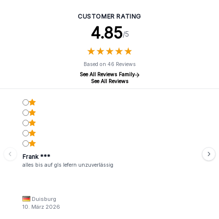
CUSTOMER RATING
4.85
/5
★
★
★
★
★
★
★
★
★
★
Based on 46 Reviews
See All Reviews Family
See All Reviews
Frank ***
alles bis auf gls lefern unzuverlässig
Duisburg
10. März 2026