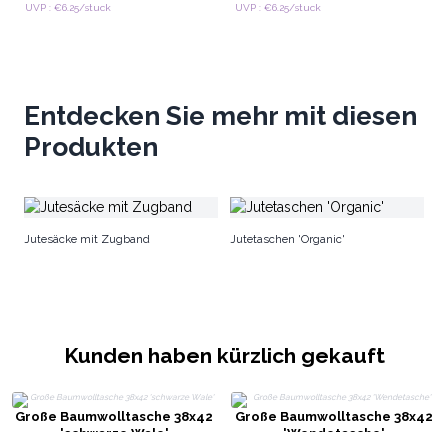
UVP : €6.25/stuck
UVP : €6.25/stuck
Entdecken Sie mehr mit diesen
Produkten
U
Jutesäcke mit Zugband
Jutetaschen 'Organic'
Kunden haben kürzlich gekauft
Große Baumwolltasche 38x42
Große Baumwolltasche 38x42
'schwarze Wale'
'Wendetasche'