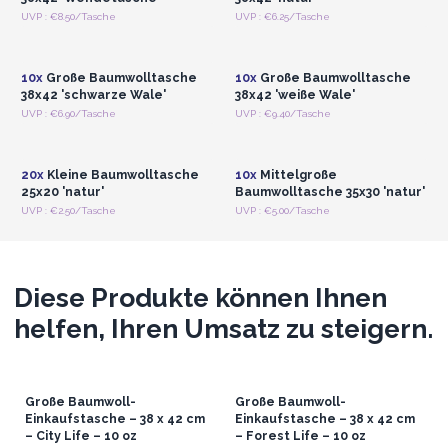
Anmelden oder
Anmelden oder
UVP : €8.50/Tasche
UVP : €6.25/Tasche
Registrieren für
Registrieren für
Großhandelspreise
Großhandelspreise
10x
Große Baumwolltasche
10x
Große Baumwolltasche
38x42 'schwarze Wale'
38x42 'weiße Wale'
Anmelden oder
Anmelden oder
UVP : €6.90/Tasche
UVP : €9.40/Tasche
Registrieren für
Registrieren für
Großhandelspreise
Großhandelspreise
20x
Kleine Baumwolltasche
10x
Mittelgroße
25x20 'natur'
Baumwolltasche 35x30 'natur'
UVP : €2.50/Tasche
UVP : €5.00/Tasche
Diese Produkte können Ihnen
helfen, Ihren Umsatz zu steigern.
Große Baumwoll-
Große Baumwoll-
Einkaufstasche – 38 x 42 cm
Einkaufstasche – 38 x 42 cm
– City Life – 10 oz
– Forest Life – 10 oz