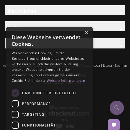
Rechtliches
Hilfe
×
Diese Webseite verwendet
Cookies.
Entdecken Sie die AW-Familie
Wir verwenden Cookies, um die
Benutzerfreundlichkeit unserer Website zu
verbessern. Durch die weitere Nutzung
AW Artisan S.L.Calle Caleta de Velez n39, 41 PI Santa Tereza 29004 Málaga - Spanien
unserer Webseite stimmen Sie der
IdNr: ESB93657658
Verwendung von Cookies gemäß unserer
Cookie-Richtlinie zu.
Weitere Informationen
UID: ESB93657658
UNBEDINGT ERFORDERLICH
PERFORMANCE
TARGETING
FUNKTIONALITÄT