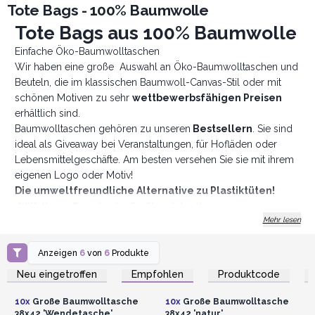
Tote Bags - 100% Baumwolle
Tote Bags aus 100% Baumwolle
Einfache Öko-Baumwolltaschen
Wir haben eine große Auswahl an Öko-Baumwolltaschen und
Beuteln, die im klassischen Baumwoll-Canvas-Stil oder mit
schönen Motiven zu sehr
wettbewerbsfähigen Preisen
erhältlich sind.
Baumwolltaschen gehören zu unseren
Bestsellern
. Sie sind
ideal als Giveaway bei Veranstaltungen, für Hofläden oder
Lebensmittelgeschäfte. Am besten versehen Sie sie mit ihrem
eigenen Logo oder Motiv!
Die umweltfreundliche Alternative zu Plastiktüten!
AW
Artisan - Experten im Großhandel seit 1995
Mehr lesen
Anzeigen
6
von
6
Produkte
Anmelden oder
Anmelden oder
Registrieren für
Registrieren für
Neu eingetroffen
Empfohlen
Produktcode
Großhandelspreise
Großhandelspreise
10x
Große Baumwolltasche
10x
Große Baumwolltasche
38x42 'Wendetasche'
38x42 'natur'