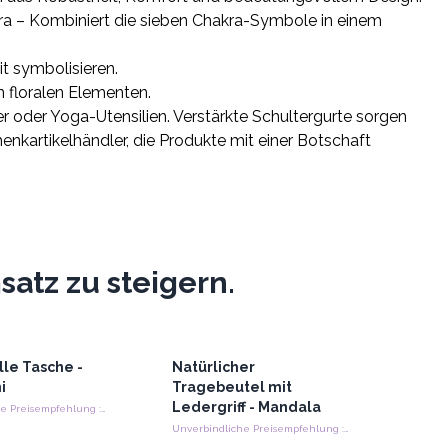
kra – Kombiniert die sieben Chakra-Symbole in einem
it symbolisieren.
n floralen Elementen.
 oder Yoga-Utensilien. Verstärkte Schultergurte sorgen
nkartikelhändler, die Produkte mit einer Botschaft
atz zu steigern.
lle Tasche -
Natürlicher
i
Tragebeutel mit
Ledergriff - Mandala
Unverbindliche Preisempfehlung : €19.50/Stück
Unverbindliche Preisempfehlung : €26.40/Stück