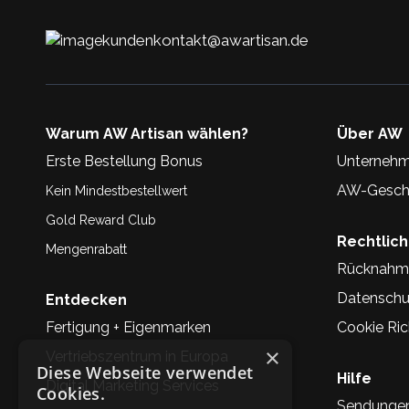
kundenkontakt@awartisan.de
Warum AW Artisan wählen?
Über AW
Erste Bestellung Bonus
Unternehm
AW-Geschi
Kein Mindestbestellwert
Gold Reward Club
Rechtlic
Mengenrabatt
Rücknahm
Datenschu
Entdecken
Fertigung + Eigenmarken
Cookie Rich
×
Vertriebszentrum in Europa
Diese Webseite verwendet
Hilfe
Digital Marketing Services
Cookies.
Sendunge