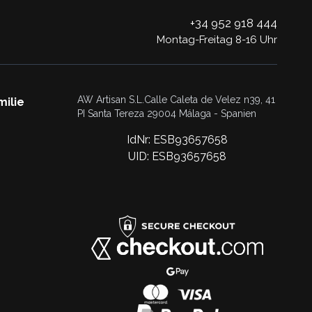
+34 952 918 444
Montag-Freitag 8-16 Uhr
AW Artisan S.L.Calle Caleta de Velez n39, 41
milie
PI Santa Tereza 29004 Málaga - Spanien
IdNr: ESB93657658
UID: ESB93657658