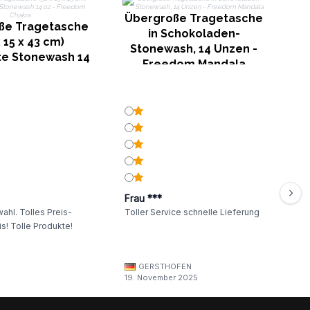
Übergroße Tragetasche
ße Tragetasche
Ü
in Schokoladen-
x 15 x 43 cm)
Stonewash, 14 Unzen -
te Stonewash 14
C
Freedom Mandala
reedom Chakra
Frau ***
ahl. Tolles Preis-
Toller Service schnelle Lieferung
s! Tolle Produkte!
GERSTHOFEN
19. November 2025