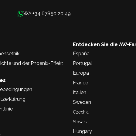
+34 67850 20 49
WA:
Entdecken Sie die AW-Fa
ensethik
España
chte und der Phoenix-Effekt
Portugal
Europa
hes
France
ebedingungen
Italien
tzerklärung
Sweden
tlinie
Czechia
Slovakia
Hungary
n