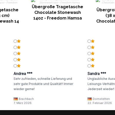
Übergroße Tragetasche
getasche
Übergro
Chocolate Stonewash
3 cm)
(38 
14oz - Freedom Hamsa
ewash 14
Chocola
 Chakra
oz - F
Andrea ***
Sandra ***
Sehr zufrieden, schnelle Lieferung und
Unglaubliche Ausw
sehr gute Produkte und Qualität!! Immer
Leisungs-Verhältni
wieder gerne!
Jederzeit wieder!
Brachbach
Dornstetten
7. März 2026
22. Februar 2026