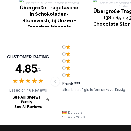
Übergroße Tragetasche
Übergroße Tra
in Schokoladen-
(38 x 15 x 4
Stonewash, 14 Unzen -
Chocolate Ston
Freedom Mandala
oz - Freedom
CUSTOMER RATING
4.85
/5
★
★
★
★
★
★
★
★
★
★
Frank ***
alles bis auf gls lefern unzuverlässig
Based on 46 Reviews
See All Reviews
Family
See All Reviews
Duisburg
10. März 2026