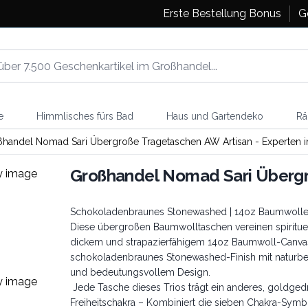
Erste Bestellung Bonus
G
e
Himmlisches fürs Bad
Haus und Gartendeko
Rä
handel Nomad Sari Übergroße Tragetaschen AW Artisan - Experten 
Großhandel Nomad Sari Überg
Schokoladenbraunes Stonewashed | 14oz Baumwolle | 
Diese übergroßen Baumwolltaschen vereinen spirituelle
dickem und strapazierfähigem 14oz Baumwoll-Canvas
schokoladenbraunes Stonewashed-Finish mit naturbe
und bedeutungsvollem Design.
Jede Tasche dieses Trios trägt ein anderes, goldge
Freiheitschakra – Kombiniert die sieben Chakra-Symb