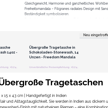
Gleichgewicht, Harmonie und ganzheitliches Wohlbe
Freiheitsmandala – Filigranes radiales Design mit Sans
Beständigkeit symbolisieren.
Freiheitshamsa – Ein mächtiger Talisman, der Schutz b
kunstvollen floralen Elementen.
Die Taschen messen 38 cm x 15 cm x 43 cm und biete
Neu eingetroff
Bücher oder Yoga-Utensilien. Verstärkte Schultergur
strieren
Anmelden oder Registrieren
preise
für Großhandelspreise
sich diese Taschen ideal für Lifestyle-Shops, Yoga-St
Botschaft suchen.
tasche
Übergroße Tragetasche in
Perfekt für Kunden, die etwas mit kultureller Bedeut
ash 14oz -
Schokoladen-Stonewash, 14
Unzen - Freedom Mandala
Unverbindliche Preisempfehlung : €17.40/Stück
Unverbindliche Preisempfehlung : €17.40/Stück
Übergroße Tragetaschen
15 x 43 cm | Handgefertigt in Indien
lair und Alltagstauglichkeit. Sie werden in Indien aus dicke
newashed-Finish mit naturbeigen Riemen – eine Kombination