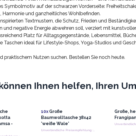
es Symbolmotiv auf der schwarzen Vorderseite: Freiheitscha
t, Harmonie und ganzheitliches Wohlbefinden.
-inspirierten Textmustern, die Schutz, Frieden und Beständigke
n und negative Energie abwehren soll, verziert mit kunstvolle
eichend Platz für Alltagsgegenstände, Lebensmittel, Bücher
e Taschen ideal für Lifestyle-Shops, Yoga-Studios und Gesche
nd praktischem Nutzen suchen. Bestellen Sie noch heute.
können Ihnen helfen, Ihren Ums
iche
10x
Große
Große, he
kotta
Baumwolltasche 38x42
Frangipan
amsa -
'weiße Wale'
Unverbindliche Preisempfehlung : €9.40/Tasche