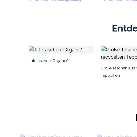
Unverbindliche Preisempfehlung : €13.50/Stück
Entde
Jutetaschen 'Organic'
Große Taschen aus 
Teppichen