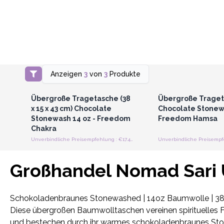
Anzeigen
3
von
3
Produkte
Anmelden oder Registrieren
Anmelden oder Regi
für Großhandelspreise
für Großhandels
Übergroße Tragetasche (38
Übergroße Trage
x 15 x 43 cm) Chocolate
Chocolate Stonew
Stonewash 14 oz - Freedom
Freedom Hamsa
Chakra
Unverbindliche Preisempfehlung : €17.40/Stück
Großhandel Nomad Sari 
Schokoladenbraunes Stonewashed | 14oz Baumwolle | 38 x 
Diese übergroßen Baumwolltaschen vereinen spirituelles F
und bestechen durch ihr warmes schokoladenbraunes Sto