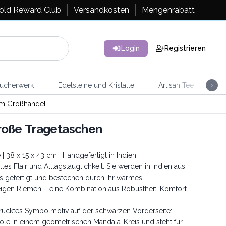
old Reward Club
Versandkosten
Mengenrabatt
Login
Registrieren
ucherwerk
Edelsteine und Kristalle
Artisan Tee
Ra
im Großhandel
roße Tragetaschen
38 x 15 x 43 cm | Handgefertigt in Indien
s Flair und Alltagstauglichkeit. Sie werden in Indien aus
 gefertigt und bestechen durch ihr warmes
igen Riemen – eine Kombination aus Robustheit, Komfort
drucktes Symbolmotiv auf der schwarzen Vorderseite:
ole in einem geometrischen Mandala-Kreis und steht für