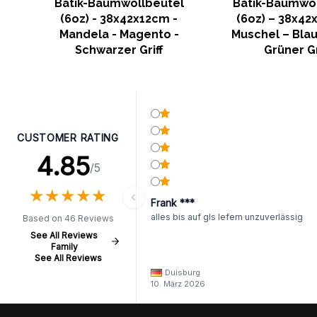
Batik-Baumwollbeutel
Batik-Baumwol
(6oz) - 38x42x12cm -
(6oz) – 38x42
Mandela - Magento -
Muschel – Bla
Schwarzer Griff
Grüner Gr
CUSTOMER RATING
4.85
/5
★
★
★
★
★
★
★
★
★
★
Frank ***
alles bis auf gls lefern unzuverlässig
Based on 46 Reviews
See All Reviews
Family
See All Reviews
Duisburg
10. März 2026