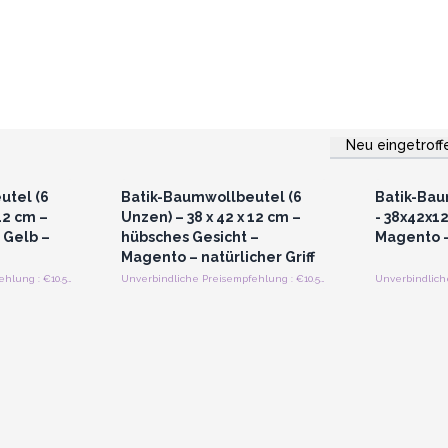
Neu eingetroff
strieren
Anmelden oder Registrieren
Anmelde
preise
für Großhandelspreise
für G
utel (6
Batik-Baumwollbeutel (6
Batik-Bau
12 cm –
Unzen) – 38 x 42 x 12 cm –
- 38x42x1
Gelb –
hübsches Gesicht –
Magento -
Magento – natürlicher Griff
Unverbindliche Preisempfehlung : €10.50/stuck
Unverbindliche Preisempfehlung : €10.50/stuck