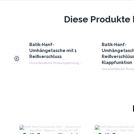
Diese Produkte 
Batik-Hanf-
Batik-Hanf-
Umhängetasche mit 1
Umhängetasch
Reißverschluss
Reißverschlüs
Klappfunktion
Unverbindliche Preisempfehlung : €24.60/Stuck