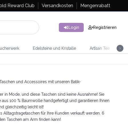
old Reward Club
Versandkosten
Mengenrabatt
Login
Registrieren
ucherwerk
Edelsteine und Kristalle
Artisan Tee
Ra
 Taschen und Accessoires mit unseren Batik-
der in Mode, und diese Taschen sind keine Ausnahme! Sie
de aus 100 % Baumwolle handgefertigt und garantieren Ihnen
d gleichzeitig leicht ist!
s Alltagstragetaschen für Ihre Kunden verkauft werden. 6
nden Taschen am Arm finden kann!