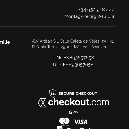
+34 952 918 444
Montag-Freitag 8-16 Uhr
AW Artisan S.L.Calle Caleta de Velez n39, 41
milie
PI Santa Tereza 29004 Málaga - Spanien
IdNr: ESB93657658
UID: ESB93657658