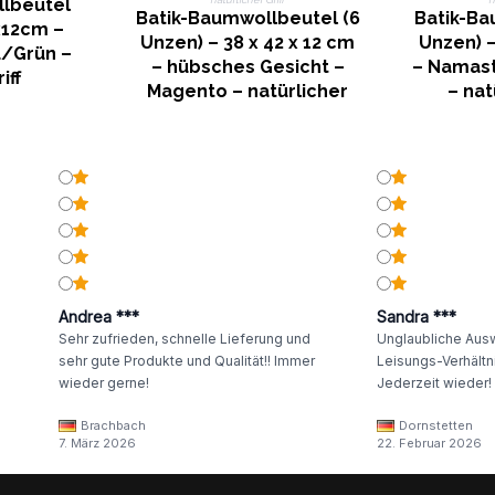
lbeutel
Batik-Baumwollbeutel (6
Batik-Ba
x12cm –
Unzen) – 38 x 42 x 12 cm
Unzen) –
u/Grün –
– hübsches Gesicht –
– Namast
iff
Magento – natürlicher
– nat
Griff
Andrea ***
Sandra ***
Sehr zufrieden, schnelle Lieferung und
Unglaubliche Ausw
sehr gute Produkte und Qualität!! Immer
Leisungs-Verhältni
wieder gerne!
Jederzeit wieder!
Brachbach
Dornstetten
7. März 2026
22. Februar 2026