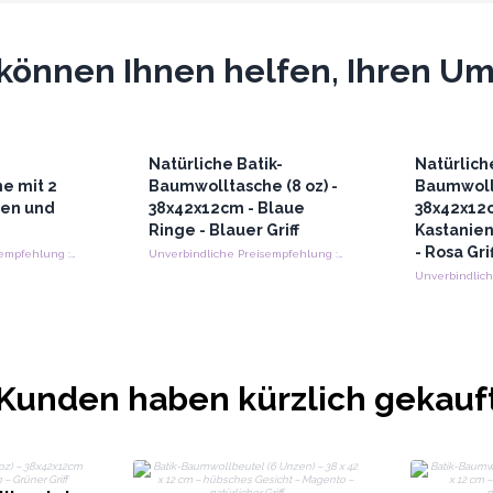
können Ihnen helfen, Ihren Ums
Natürliche Batik-
Natürlich
e mit 2
Baumwolltasche (8 oz) -
Baumwollt
sen und
38x42x12cm - Blaue
38x42x12
Ringe - Blauer Griff
Kastanie
- Rosa Grif
Unverbindliche Preisempfehlung : €25.20/Stuck
Unverbindliche Preisempfehlung : €10.50/Stuck
Kunden haben kürzlich gekauf