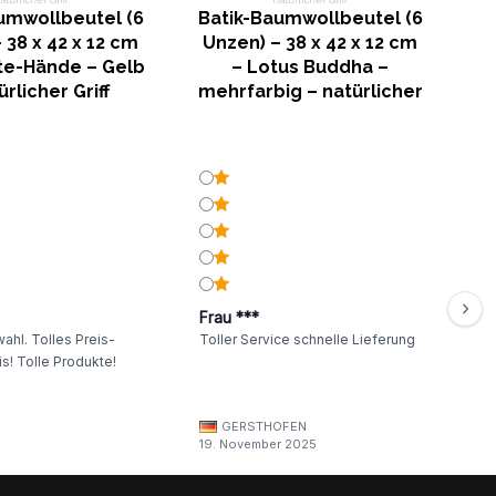
umwollbeutel (6
Batik-Baumwollbeutel (6
 38 x 42 x 12 cm
Unzen) – 38 x 42 x 12 cm
e-Hände – Gelb
– Lotus Buddha –
ürlicher Griff
mehrfarbig – natürlicher
Griff
Frau ***
ahl. Tolles Preis-
Toller Service schnelle Lieferung
s! Tolle Produkte!
GERSTHOFEN
19. November 2025