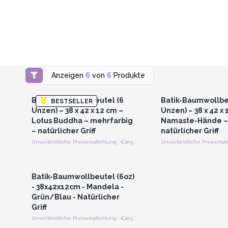
Anzeigen
6
von
6
Produkte
Anmelden oder Registrieren
Anmelden oder Regi
für Großhandelspreise
für Großhandels
Batik-Baumwollbeutel (6
Batik-Baumwollbe
BESTSELLER
Unzen) – 38 x 42 x 12 cm –
Unzen) – 38 x 42 x 
Lotus Buddha – mehrfarbig
Namaste-Hände – 
– natürlicher Griff
natürlicher Griff
Unverbindliche Preisempfehlung : €10.50/stuck
Anmelden oder Registrieren
für Großhandelspreise
Batik-Baumwollbeutel (6oz)
- 38x42x12cm - Mandela -
Grün/Blau - Natürlicher
Griff
Unverbindliche Preisempfehlung : €10.50/stuck