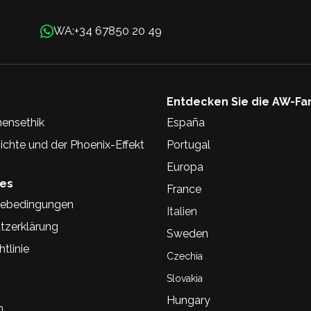
+34 67850 20 49
WA:
Entdecken Sie die AW-Fa
ensethik
España
chte und der Phoenix-Effekt
Portugal
Europa
hes
France
ebedingungen
Italien
tzerklärung
Sweden
tlinie
Czechia
Slovakia
Hungary
n