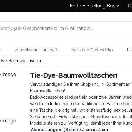
Erste Bestellung Bonus
G
e
Himmlisches fürs Bad
Haus und Gartendeko
Rä
-Dye-Baumwolltaschen
Tie-Dye-Baumwolltaschen
Vervollständigen Sie Ihren Shop und Ihr Sortiment an
Baumwolltaschen!
Batik-Accessoires sind seit ein oder zwei Jahren wie
werden in Indien nach der traditionellen Batikmetho
eine Tasche, die originell, widerstandsfähig, flexibel un
Sie können als Einkaufstaschen, Strandtaschen oder al
Modelle stehen zur Verfügung, damit jeder Ihrer Ku
Abmessungen: 38 cm x 42 cm x 12 cm