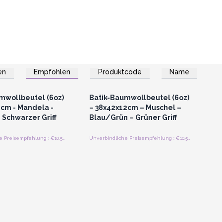
en
Empfohlen
Produktcode
Name
n oder Registrieren
Anmelden oder Registrieren
roßhandelspreise
für Großhandelspreise
mwollbeutel (6oz)
Batik-Baumwollbeutel (6oz)
2cm - Mandela -
– 38x42x12cm – Muschel –
 Schwarzer Griff
Blau/Grün – Grüner Griff
Unverbindliche Preisempfehlung : €10.50/stuck
Unverbindliche Preisempfehlung : €10.50/stuck