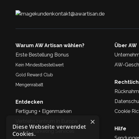
kundenkontakt@awartisan.de
Warum AW Artisan wählen?
Über AW
Erste Bestellung Bonus
Unternehm
AW-Geschi
Kein Mindestbestellwert
Gold Reward Club
Rechtlic
Mengenrabatt
Rücknahm
Datenschu
Entdecken
Fertigung + Eigenmarken
Cookie Rich
×
Vertriebszentrum in Europa
Diese Webseite verwendet
Hilfe
Digital Marketing Services
Cookies.
Sendunge