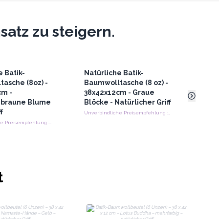
atz zu steigern.
e Batik-
Natürliche Batik-
Natü
asche (8oz) -
Baumwolltasche (8 oz) -
Baum
cm -
38x42x12cm - Graue
38x4
nbraune Blume
Blöcke - Natürlicher Griff
Himm
f
Natü
Unverbindliche Preisempfehlung : €10.50/Stuck
Unverbindliche Preisempfehlung : €10.50/Stuck
t