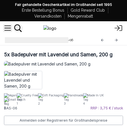
Fair gehandelte Geschenkartikel im Großhandel seit 1995
Erste Bestellung Bonus
Gold Reward Club
Versandkosten
Mengenrabatt
Funkelndes Badepulver
BAS-06
5x
Badepulver mit Lavendel und Samen, 200 g
Vegan
Cruelty Free
Gift Packaging
Handmade
Made In UK
Small Batch
BAS-06
RRP : 3,75 € / stuck
Anmelden oder Registrieren für Großhandelspreise