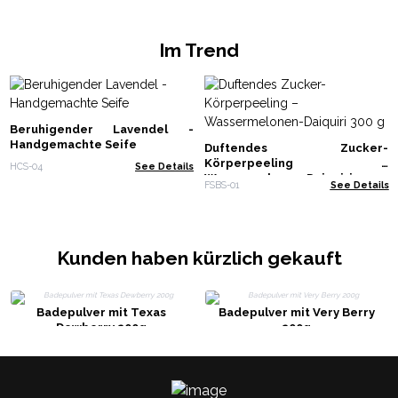
Im Trend
Beruhigender Lavendel -
Handgemachte Seife
Duftendes Zucker-
Körperpeeling –
HCS-04
See Details
Wassermelonen-Daiquiri 300 g
FSBS-01
See Details
Kunden haben kürzlich gekauft
Badepulver mit Texas
Badepulver mit Very Berry
Dewberry 200g
200g