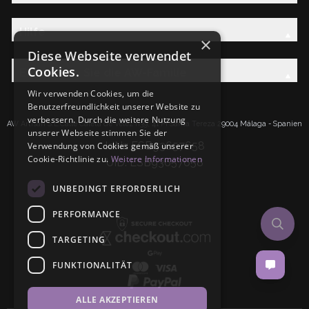
Hilfe
×
Diese Webseite verwendet
Cookies.
Entdecken Sie die AW-Familie
Wir verwenden Cookies, um die
Benutzerfreundlichkeit unserer Website zu
verbessern. Durch die weitere Nutzung
AW Artisan S.L.Calle Caleta de Velez n39, 41 PI Santa Tereza 29004 Málaga - Spanien
unserer Webseite stimmen Sie der
IdNr: ESB93657658
Verwendung von Cookies gemäß unserer
Cookie-Richtlinie zu.
Weitere Informationen
UID: ESB93657658
UNBEDINGT ERFORDERLICH
PERFORMANCE
TARGETING
FUNKTIONALITÄT
ALLE AKZEPTIEREN