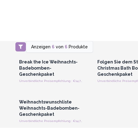
Anzeigen
6
von
6
Produkte
Anmelden oder Registrieren
Anmelden oder Regi
für Großhandelspreise
für Großhandels
Break the Ice Weihnachts-
Folgen Sie dem St
Badebomben-
Christmas Bath B
Geschenkpaket
Geschenkpaket
Unverbindliche Preisempfehlung : €14.70/kus
Anmelden oder Registrieren
für Großhandelspreise
Weihnachtswunschliste
Weihnachts-Badebomben-
Geschenkpaket
Unverbindliche Preisempfehlung : €14.70/kus