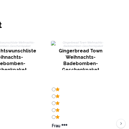
t
htswunschliste
Gingerbread Town
W
ihnachts-
Weihnachts-
debomben-
Badebomben-
chenkpaket
Geschenkpaket
Frau ***