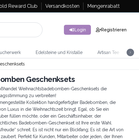
old Reward Club
Versandkosten
Mengenrabatt
Login
Registrieren
ucherwerk
Edelsteine und Kristalle
Artisan Tee
Ra
eschenksets
bomben Geschenksets
 Großhandel Weihnachtsbadebomben-Geschenksets die
tagsstimmung zu verbreiten!
ammengestellte Kollektion handgefertigter Badebomben, die
on Luxus in die Weihnachtszeit bringt. Egal, ob Sie ein
uber füllen möchte, oder ein Geschäftsinhaber, der
chtliches Badebomben-Geschenkset ist Ihre erste Wahl.
ude“ schreit. Es ist nicht nur ein Blickfang; Es ist die Art von
zaubert. Perfekt für Kunden, Mitarbeiter oder jeden, der Ihnen