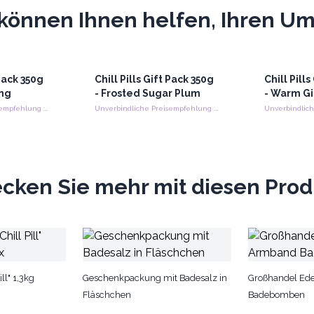
können Ihnen helfen, Ihren Ums
 Pack 350g
Chill Pills Gift Pack 350g
Chill Pill
ing
- Frosted Sugar Plum
- Warm G
Unverbindliche Preisempfehlung : €11.90/Pack
Unverbindliche Preisempfehlung : €11.90/Pack
cken Sie mehr mit diesen Pro
ll" 1,3kg
Geschenkpackung mit Badesalz in
Großhandel Ed
Fläschchen
Badebomben