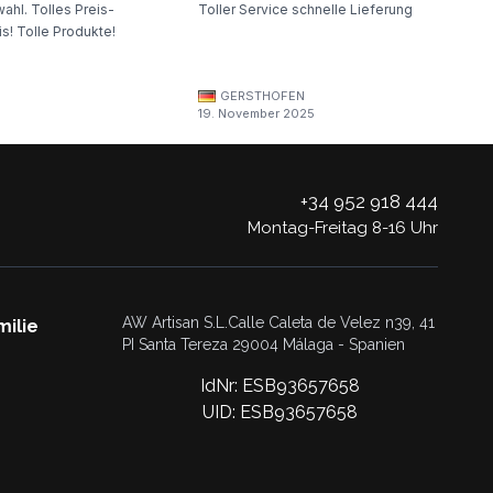
ahl. Tolles Preis-
Toller Service schnelle Lieferung
s! Tolle Produkte!
GERSTHOFEN
19. November 2025
+34 952 918 444
Montag-Freitag 8-16 Uhr
AW Artisan S.L.Calle Caleta de Velez n39, 41
milie
PI Santa Tereza 29004 Málaga - Spanien
IdNr: ESB93657658
UID: ESB93657658