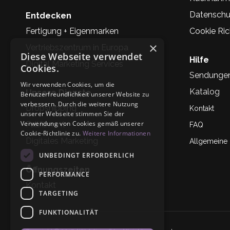
Datenschu
Entdecken
Fertigung + Eigenmarken
Cookie Rich
×
Vertriebszentrum in Europa
Diese Webseite verwendet
Hilfe
Digital Marketing Services
Cookies.
Sendunge
Wir verwenden Cookies, um die
Katalog
Unsere Dienste
Benutzerfreundlichkeit unserer Website zu
verbessern. Durch die weitere Nutzung
Dropshipping
Kontakt
unserer Webseite stimmen Sie der
Verwendung von Cookies gemäß unserer
Fullfilment
FAQ
Cookie-Richtlinie zu.
Weitere Informationen
Digitales Marketing
Allgemeine
UNBEDINGT ERFORDERLICH
Öffnungszeiten
PERFORMANCE
Kontakt
TARGETING
FUNKTIONALITÄT