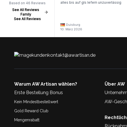
alles bis auf gls lefern unzuverlässig
Based on 46 Reviews
See All Reviews
Family
See All Reviews
Duisburg
10. März 2026
kundenkontakt@awartisan.de
Warum AW Artisan wählen?
Über AW
Erste Bestellung Bonus
Unternehm
AW-Geschi
Kein Mindestbestellwert
Gold Reward Club
Rechtlic
Mengenrabatt
Rücknahm