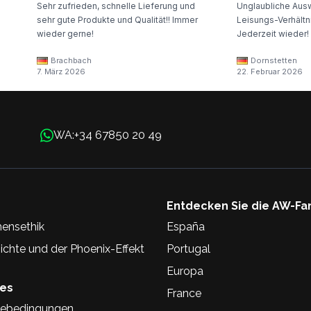
Sehr zufrieden, schnelle Lieferung und
Unglaubliche Ausw
sehr gute Produkte und Qualität!! Immer
Leisungs-Verhältni
wieder gerne!
Jederzeit wieder!
Brachbach
Dornstetten
7. März 2026
22. Februar 2026
+34 67850 20 49
WA:
Entdecken Sie die AW-Fa
ensethik
España
chte und der Phoenix-Effekt
Portugal
Europa
hes
France
ebedingungen