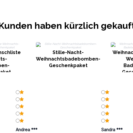
Kunden haben kürzlich gekauf
schliste
Stille-Nacht-
Weihnac
ts-
Weihnachtsbadebomben-
We
en-
Geschenkpaket
Ba
aket
Ges
Andrea ***
Sandra ***