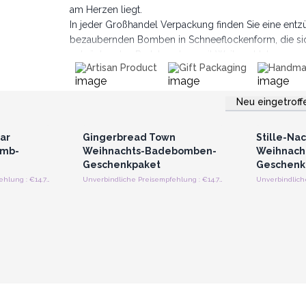
am Herzen liegt.
In jeder Großhandel Verpackung finden Sie eine e
bezaubernden Bomben in Schneeflockenform, die sich 
entzückenden Badebomben mit Weihnachtsbaummotiv, d
Artisan Product
Gift Packaging
Handm
der Wanne.
Bei dieser entzückenden Kollektion geht es nicht nur
Düfte, oh die Düfte! Denken Sie an den wohligen Duft
Neu eingetroff
strieren
Anmelden oder Registrieren
Anmelde
preise
für Großhandelspreise
für G
eines Winterwaldes. Jede Badebombe ist eine Reise 
Erweitern Sie Ihr Weihnachtsgeschenkspiel m
ar
Gingerbread Town
Stille-Nac
Geschenkpaket!
omb-
Weihnachts-Badebomben-
Weihnach
Geschenkpaket
Geschenk
Unverbindliche Preisempfehlung : €14.70/kus
Unverbindliche Preisempfehlung : €14.70/kus