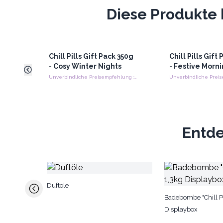
Diese Produkte 
Chill Pills Gift Pack 350g
Chill Pills Gift
- Cosy Winter Nights
- Festive Morn
Unverbindliche Preisempfehlung : €11.90/Pack
Entde
Duftöle
Badebombe "Chill Pi
Displaybox