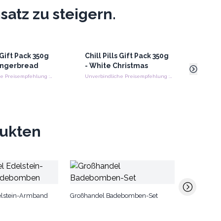
atz zu steigern.
s Gift Pack 350g
Chill Pills Gift Pack 350g
10x
F
ingerbread
- White Christmas
Morg
Unverbindliche Preisempfehlung : €11.90/Pack
Unverbindliche Preisempfehlung : €11.90/Pack
dukten
Großhandel
elstein-Armband
Großhandel Badebomben-Set