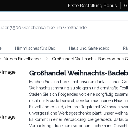
Erste Bestellung Bonus
G
e
Himmlisches fürs Bad
Haus und Gartendeko
Rä
 für den Einzelhandel
Großhandel Weihnachts-Badebomben G
Großhandel Weihnachts-Bade
Machen Sie sich bereit, mit unserem fantastischen
Weihnachtsstimmung zu steigern und ernsthafte Fest
Stellen Sie sich Folgendes vor: eine sorgfältig zus
nicht nur Freude bereitet, sondern auch einen Hauch v
Einzelhändler sind, der Ihre Regale mit Weihnachtsza
unvergessliche Werbegeschenke plant, unser weihna
Es kommt in einer Verpackung, die geradezu „Urlaubsfre
Verpackung, die einem sofort ein Lächeln ins Gesicht 