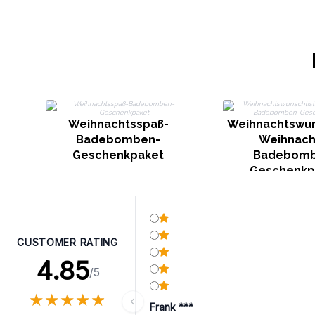
Weihnachtsspaß-
Weihnachtswun
Badebomben-
Weihnach
Geschenkpaket
Badebomb
Geschenkp
CUSTOMER RATING
4.85
/5
★
★
★
★
★
★
★
★
★
★
Frank ***