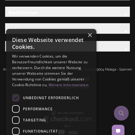
Rechtliches
Hilfe
×
Diese Webseite verwendet
Cookies.
Entdecken Sie die AW-Familie
Wir verwenden Cookies, um die
Benutzerfreundlichkeit unserer Website zu
verbessern. Durch die weitere Nutzung
AW Artisan S.L.Calle Caleta de Velez n39, 41 PI Santa Tereza 29004 Málaga - Spanien
unserer Webseite stimmen Sie der
IdNr: ESB93657658
Verwendung von Cookies gemäß unserer
Cookie-Richtlinie zu.
Weitere Informationen
UID: ESB93657658
UNBEDINGT ERFORDERLICH
PERFORMANCE
TARGETING
FUNKTIONALITÄT