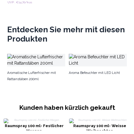
UVP : €14.70/kus
Entdecken Sie mehr mit diesen
Produkten
Lu
1
Aromatische Lufterfrischer mit
Aroma Befeuchter mit LED Licht
Rattanstäben 200ml
Kunden haben kürzlich gekauft
Raumspray 100 ml- Festlicher
Raumspray 100 ml- Weisse
Morgen
Weihnachten