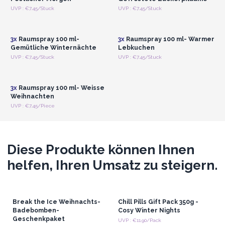
Sie mit seiner wohligen Mischung aus Ingwer, Zimt und Vanille
Anmelden oder
Anmelden oder
UVP : €7.45/Stuck
UVP : €7.45/Stuck
Registrieren für
Registrieren für
direkt in Omas Küche, während Weisse Weihnachten die
Großhandelspreise
Großhandelspreise
heitere Schönheit schneebedeckter Landschaften in Ihr
3x
Raumspray 100 ml-
3x
Raumspray 100 ml- Warmer
Zuhause bringt.
Gemütliche Winternächte
Lebkuchen
Schnappen Sie sich diese jetzt und lassen Sie die
Anmelden oder
UVP : €7.45/Stuck
UVP : €7.45/Stuck
Feierlichkeiten beginnen!
Registrieren für
Großhandelspreise
3x
Raumspray 100 ml- Weisse
Weihnachten
UVP : €7.45/Piece
Diese Produkte können Ihnen
helfen, Ihren Umsatz zu steigern.
Break the Ice Weihnachts-
Chill Pills Gift Pack 350g -
Badebomben-
Cosy Winter Nights
Geschenkpaket
UVP : €11.90/Pack