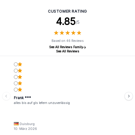
CUSTOMER RATING
4.85
/5
★
★
★
★
★
★
★
★
★
★
Based on 46 Reviews
See All Reviews Family
See All Reviews
Frank ***
alles bis auf gls lefern unzuverlässig
Duisburg
10. März 2026