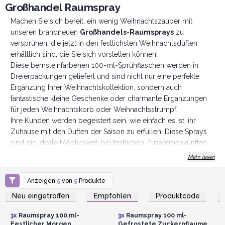
Großhandel Raumspray
Machen Sie sich bereit, ein wenig Weihnachtszauber mit
unseren brandneuen
Großhandels-Raumsprays
zu
versprühen, die jetzt in den festlichsten Weihnachtsdüften
erhältlich sind, die Sie sich vorstellen können!
Diese bernsteinfarbenen 100-ml-Sprühflaschen werden in
Dreierpackungen geliefert und sind nicht nur eine perfekte
Ergänzung Ihrer Weihnachtskollektion, sondern auch
fantastische kleine Geschenke oder charmante Ergänzungen
für jeden Weihnachtskorb oder Weihnachtsstrumpf.
Ihre Kunden werden begeistert sein, wie einfach es ist, ihr
Zuhause mit den Düften der Saison zu erfüllen. Diese Sprays
sind die ideale Möglichkeit, bei festlichen Zusammenkünften
eine warme, einladende Atmosphäre zu schaffen oder einfach
Mehr lesen
den alltäglichen Wohnräumen einen zusätzlichen Hauch von
Festlichkeit zu verleihen.
Anzeigen
5
von
5
Produkte
Anmelden oder
Anmelden oder
Von der Wärme gemütlicher Winternächte über den
Registrieren für
Registrieren für
Neu eingetroffen
Empfohlen
Produktcode
Großhandelspreise
Großhandelspreise
belebenden festlichen Morgen bis hin zum Zauber von
Gefrostete Zuckerpflaume haben wir Düfte kreiert, die Sie in
3x
Raumspray 100 ml-
3x
Raumspray 100 ml-
ein Winterwunderland entführen. Warmer Lebkuchen entführt
Festlicher Morgen
Gefrostete Zuckerpflaume