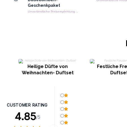
Geschenkpaket
Unverbindliche Preisempfehlung : €14.70/kus
Heilige Düfte von
Festliche Fr
Weihnachten- Duftset
Duftse
CUSTOMER RATING
4.85
/5