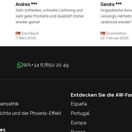
Andrea ***
Sandra ***
Sehr zufrieden, schnelle Lieferung und
Unglaubliche Ausw
sehr gute Produkte und Qualität!! Immer
Leisungs-Verhältni
wieder gerne!
Jederzeit wieder!
Brachbach
Dornstetten
7. März 2026
22. Februar 2026
+34 67850 20 49
WA:
Entdecken Sie die AW-Fa
ensethik
España
chte und der Phoenix-Effekt
Portugal
Europa
hes