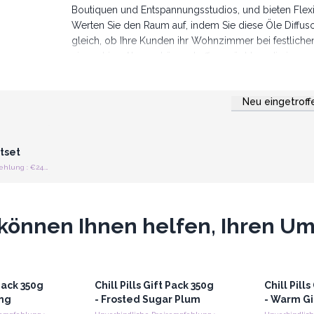
Boutiquen und Entspannungsstudios, und bieten Flexi
Werten Sie den Raum auf, indem Sie diese Öle Diffus
gleich, ob Ihre Kunden ihr Wohnzimmer bei festlich
eine ruhige Atmosphäre schaffen möchten, die imme
diese Öle sind auf unterschiedliche Vorlieben und A
verschönern Ambiente.
Neu eingetroff
Es ist an der Zeit, Ihren Raum in dieser Weihna
strieren
preise
tset
Unverbindliche Preisempfehlung : €24.95/stuck
können Ihnen helfen, Ihren Ums
 Pack 350g
Chill Pills Gift Pack 350g
Chill Pill
ing
- Frosted Sugar Plum
- Warm G