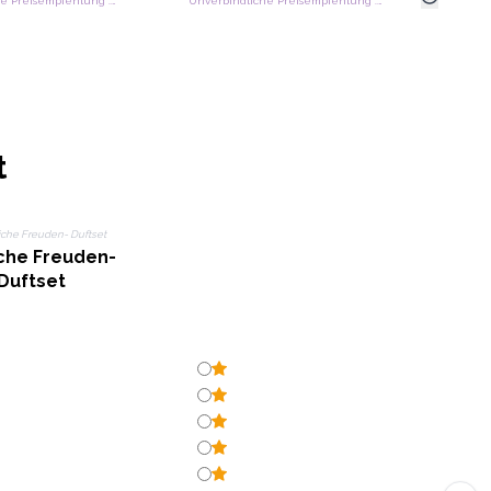
Unverbindliche Preisempfehlung : €11.90/Pack
Unverbindliche Preisempfehlung : €11.90/Pack
t
iche Freuden-
Duftset