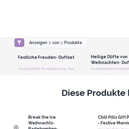
Anzeigen
2
von
2
Produkte
Anmelden oder Registrieren
Anmelden oder Regi
für Großhandelspreise
für Großhandels
Heilige Düfte von
Festliche Freuden- Duftset
Weihnachten- Duf
Unverbindliche Preisempfehlung : €24.95/stuck
Diese Produkte 
Break the Ice
Chill Pills Gift
Weihnachts-
- Festive Morn
Badebomben-