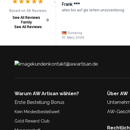
★
★
★
★
★
★
★
★
★
★
Frank ***
alles bis auf gls lefern unzuverlässig
Based on 46 Reviews
See All Reviews
Family
See All Reviews
Duisburg
10. März 2026
kundenkontakt@awartisan.de
Warum AW Artisan wählen?
Über AW
Erste Bestellung Bonus
Unternehm
AW-Geschi
Kein Mindestbestellwert
Gold Reward Club
Rechtlic