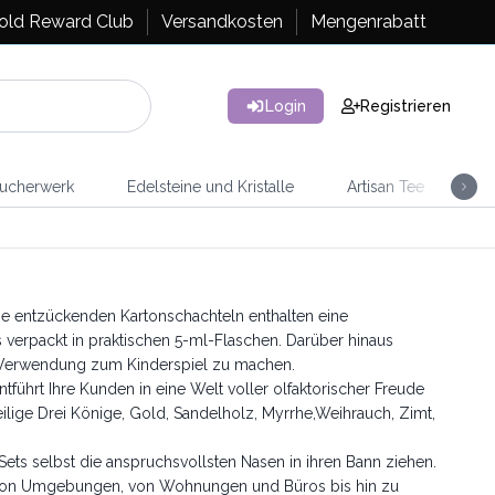
old Reward Club
Versandkosten
Mengenrabatt
Login
Registrieren
ucherwerk
Edelsteine und Kristalle
Artisan Tee
Ra
se entzückenden Kartonschachteln enthalten eine
 verpackt in praktischen 5-ml-Flaschen. Darüber hinaus
e Verwendung zum Kinderspiel zu machen.
führt Ihre Kunden in eine Welt voller olfaktorischer Freude
lige Drei Könige, Gold, Sandelholz, Myrrhe,Weihrauch, Zimt,
Sets selbst die anspruchsvollsten Nasen in ihren Bann ziehen.
ihe von Umgebungen, von Wohnungen und Büros bis hin zu