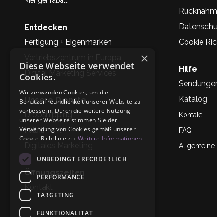
Mengenrabatt
Rücknahm
Datenschu
Entdecken
Fertigung + Eigenmarken
Cookie Rich
×
Vertriebszentrum in Europa
Diese Webseite verwendet
Hilfe
Digital Marketing Services
Cookies.
Sendunge
Wir verwenden Cookies, um die
Katalog
Unsere Dienste
Benutzerfreundlichkeit unserer Website zu
verbessern. Durch die weitere Nutzung
Dropshipping
Kontakt
unserer Webseite stimmen Sie der
Verwendung von Cookies gemäß unserer
Fullfilment
FAQ
Cookie-Richtlinie zu.
Weitere Informationen
Digitales Marketing
Allgemeine
UNBEDINGT ERFORDERLICH
Öffnungszeiten
PERFORMANCE
Kontakt
TARGETING
FUNKTIONALITÄT