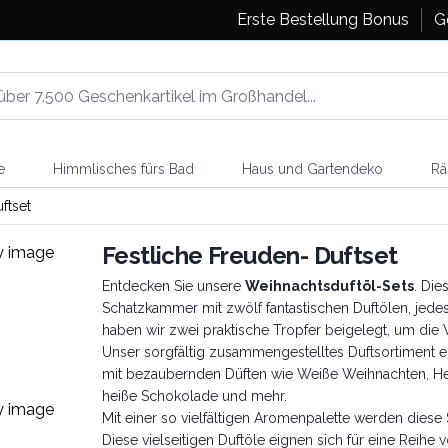
Erste Bestellung Bonus
G
e
Himmlisches fürs Bad
Haus und Gartendeko
Rä
ftset
Festliche Freuden- Duftset
Entdecken Sie unsere
Weihnachtsduftöl-Set
s
. Die
Schatzkammer mit zwölf fantastischen Duftölen, jedes
haben wir zwei praktische Tropfer beigelegt, um di
Unser sorgfältig zusammengestelltes Duftsortiment ent
mit bezaubernden Düften wie Weiße Weihnachten, Hei
heiße Schokolade und mehr.
Mit einer so vielfältigen Aromenpalette werden diese 
Diese vielseitigen Duftöle eignen sich für eine Re