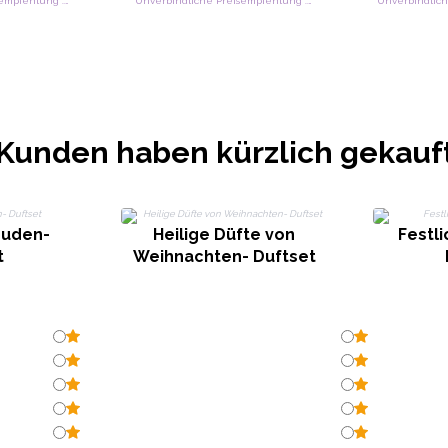
Unverbindliche Preisempfehlung : €11.90/Pack
Unverbindliche Preisempfehlung : €11.90/Pack
Kunden haben kürzlich gekauf
euden-
Heilige Düfte von
Festl
t
Weihnachten- Duftset