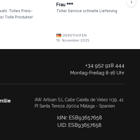
Frau ***
ahl. Tolles Preis-
Toller Service schnelle Lieferung
s! Tolle Produkte!
GERSTHOFEN
19. November 2025
+34 952 918 444
Montag-Freitag 8-16 Uhr
AW Artisan S.L.Calle Caleta de Velez n39, 41
milie
PI Santa Tereza 29004 Málaga - Spanien
IdNr: ESB93657658
UID: ESB93657658