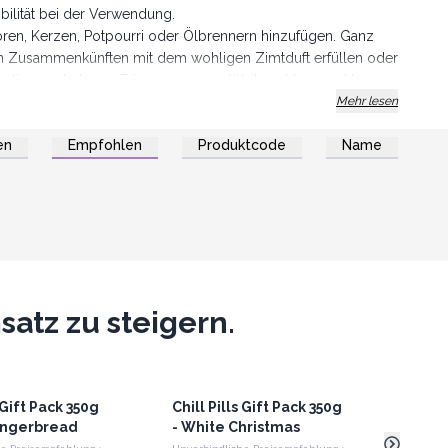
bilität bei der Verwendung.
oren, Kerzen, Potpourri oder Ölbrennern hinzufügen. Ganz
en Zusammenkünften mit dem wohligen Zimtduft erfüllen oder
r die wunderbaren Erinnerungen an Weihnachten weckt –
nlässe abgestimmt und daher die perfekte Wahl, um das zu
Mehr lesen
en
Empfohlen
Produktcode
Name
chtszeit in ein Duftwunderland zu verwandeln!
atz zu steigern.
s Gift Pack 350g
Chill Pills Gift Pack 350g
10x
D
ingerbread
- White Christmas
gerö
ml