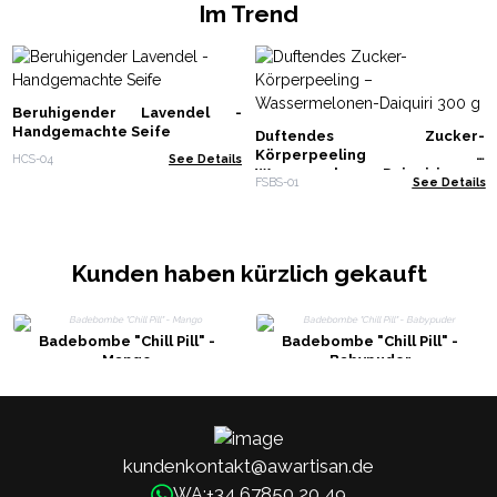
Im Trend
Beruhigender Lavendel -
Handgemachte Seife
Duftendes Zucker-
Körperpeeling –
HCS-04
See Details
Wassermelonen-Daiquiri 300 g
FSBS-01
See Details
Kunden haben kürzlich gekauft
Badebombe "Chill Pill" -
Badebombe "Chill Pill" -
Mango
Babypuder
kundenkontakt@awartisan.de
+34 67850 20 49
WA: