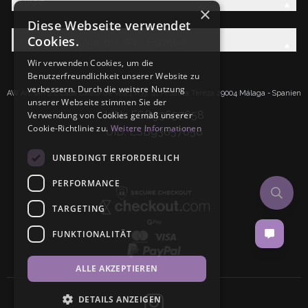
Hilfe
×
Diese Webseite verwendet
Cookies.
Entdecken Sie die AW-Familie
Wir verwenden Cookies, um die
Benutzerfreundlichkeit unserer Website zu
verbessern. Durch die weitere Nutzung
AW Artisan S.L.Calle Caleta de Velez n39, 41 PI Santa Tereza 29004 Málaga - Spanien
unserer Webseite stimmen Sie der
IdNr: ESB93657658
Verwendung von Cookies gemäß unserer
Cookie-Richtlinie zu.
Weitere Informationen
UID: ESB93657658
UNBEDINGT ERFORDERLICH
PERFORMANCE
TARGETING
FUNKTIONALITÄT
ALLE AKZEPTIEREN
DETAILS ANZEIGEN