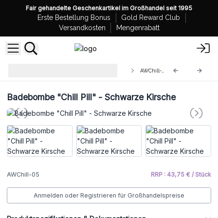
Fair gehandelte Geschenkartikel im Großhandel seit 1995
Erste Bestellung Bonus
Gold Reward Club
Versandkosten
Mengenrabatt
Badebombe "Chill Pill" 1,3kg
AWChill-05
Displaybox
Badebombe "Chill Pill" - Schwarze Kirsche
AWChill-05
RRP : 43,75 € / Stück
Anmelden oder Registrieren für Großhandelspreise