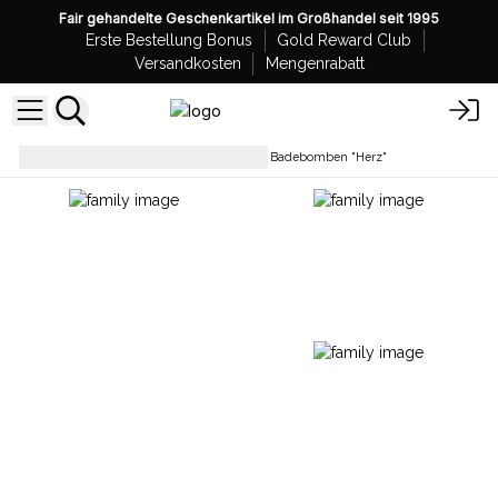
Fair gehandelte Geschenkartikel im Großhandel seit 1995
Erste Bestellung Bonus
Gold Reward Club
Versandkosten
Mengenrabatt
Badebomben - Eigenmarke
Badebomben "Herz"