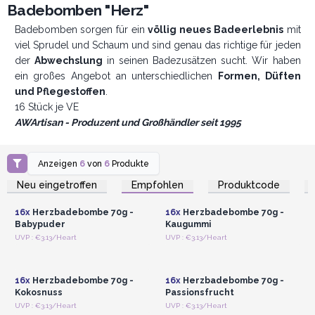
Badebomben "Herz"
Badebomben sorgen für ein
völlig neues Badeerlebnis
mit
viel Sprudel und Schaum und sind genau das richtige für jeden
der
Abwechslung
in seinen Badezusätzen sucht. Wir haben
ein großes Angebot an unterschiedlichen
Formen, Düften
und Pflegestoffen
.
16 Stück je VE
AWArtisan - Produzent und Großhändler seit 1995
Anzeigen
6
von
6
Produkte
Anmelden oder
Anmelden oder
Registrieren für
Registrieren für
Neu eingetroffen
Empfohlen
Produktcode
Großhandelspreise
Großhandelspreise
16x
Herzbadebombe 70g -
16x
Herzbadebombe 70g -
Babypuder
Kaugummi
Anmelden oder
Anmelden oder
UVP : €3.13/Heart
UVP : €3.13/Heart
Registrieren für
Registrieren für
Großhandelspreise
Großhandelspreise
16x
Herzbadebombe 70g -
16x
Herzbadebombe 70g -
Kokosnuss
Passionsfrucht
Anmelden oder
Anmelden oder
UVP : €3.13/Heart
UVP : €3.13/Heart