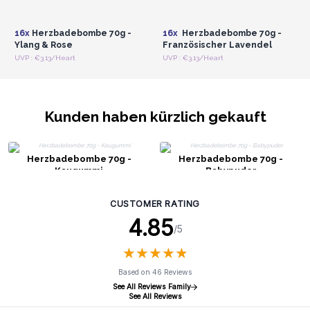
Registrieren für
Registrieren für
Großhandelspreise
Großhandelspreise
16x
Herzbadebombe 70g -
16x
Herzbadebombe 70g -
Ylang & Rose
Französischer Lavendel
UVP : €3.13/Heart
UVP : €3.13/Heart
Kunden haben kürzlich gekauft
Herzbadebombe 70g -
Herzbadebombe 70g -
Kaugummi
Babypuder
CUSTOMER RATING
4.85
/5
★
★
★
★
★
★
★
★
★
★
Based on 46 Reviews
See All Reviews Family
See All Reviews