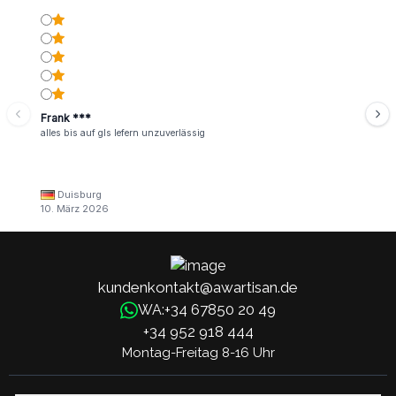
Frank ***
alles bis auf gls lefern unzuverlässig
Duisburg
10. März 2026
kundenkontakt@awartisan.de
+34 67850 20 49
WA:
+34 952 918 444
Montag-Freitag 8-16 Uhr