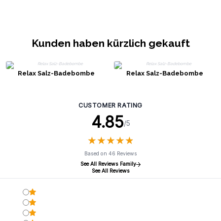
Kunden haben kürzlich gekauft
Relax Salz-Badebombe
Relax Salz-Badebombe
CUSTOMER RATING
4.85
/5
★
★
★
★
★
★
★
★
★
★
Based on 46 Reviews
See All Reviews Family
See All Reviews