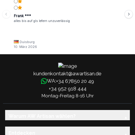
Frank ***
alles bis auf gls lefern unzuverlässig
Duisburg
10. März 2026
kundenkontakt@awartisan.de
+34 67850 20 49
WA:
+34 952 918 444
Montag-Freitag 8-16 Uhr
Warum AW Artisan wählen?
Entdecken