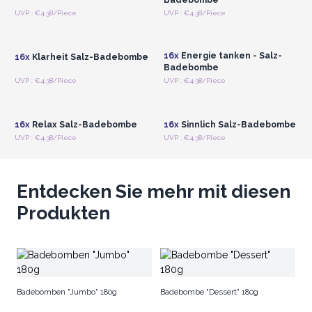
Anmelden oder
Anmelden oder
UVP : €4.38/Piece
UVP : €4.38/Piece
Registrieren für
Registrieren für
Großhandelspreise
Großhandelspreise
16x
Energie tanken - Salz-
16x
Klarheit Salz-Badebombe
Badebombe
Anmelden oder
Anmelden oder
UVP : €4.38/Piece
UVP : €4.38/Piece
Registrieren für
Registrieren für
Großhandelspreise
Großhandelspreise
16x
Relax Salz-Badebombe
16x
Sinnlich Salz-Badebombe
UVP : €4.38/Piece
UVP : €4.38/Piece
Entdecken Sie mehr mit diesen
Produkten
Ba
18
Badebomben "Jumbo" 180g
Badebombe "Dessert" 180g