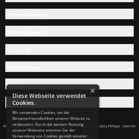
Unsere Dienste
Öffnungszeiten
Über AW
Rechtliches
Hilfe
×
Diese Webseite verwendet
Cookies.
Entdecken Sie die AW-Familie
Wir verwenden Cookies, um die
Benutzerfreundlichkeit unserer Website zu
verbessern. Durch die weitere Nutzung
AW Artisan S.L.Calle Caleta de Velez n39, 41 PI Santa Tereza 29004 Málaga - Spanien
unserer Webseite stimmen Sie der
IdNr: ESB93657658
Verwendung von Cookies gemäß unserer