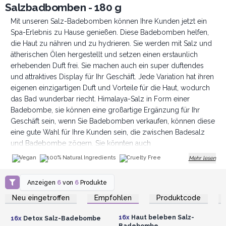
Salzbadbomben - 180 g
Mit unseren Salz-Badebomben können Ihre Kunden jetzt ein
Spa-Erlebnis zu Hause genießen. Diese Badebomben helfen,
die Haut zu nähren und zu hydrieren. Sie werden mit Salz und
ätherischen Ölen hergestellt und setzen einen erstaunlich
erhebenden Duft frei. Sie machen auch ein super duftendes
und attraktives Display für Ihr Geschäft. Jede Variation hat ihren
eigenen einzigartigen Duft und Vorteile für die Haut, wodurch
das Bad wunderbar riecht. Himalaya-Salz in Form einer
Badebombe, sie können eine großartige Ergänzung für Ihr
Geschäft sein, wenn Sie Badebomben verkaufen, können diese
eine gute Wahl für Ihre Kunden sein, die zwischen Badesalz
und Badebombe zögern. Sie könnten auch
Badesalzmischungen mögen. Die Heilkräfte des Salzes
Vegan
100% Natural Ingredients
Cruelty Free
Mehr lesen
werden bis heute geschätzt, einer der bekanntesten Vorteile
eines Salzbades ist seine Fähigkeit, ein entspannendes und
Anzeigen
6
von
6
Produkte
Anmelden oder
Anmelden oder
beruhigendes Erlebnis zu bieten.
Registrieren für
Registrieren für
Neu eingetroffen
Empfohlen
Produktcode
Vegan freundlich und tierversuchsfrei
Großhandelspreise
Großhandelspreise
Jede Badebombe enthält 180 g
16x
Haut beleben Salz-
16x
Detox Salz-Badebombe
Fachmännisch handgefertigt in England
Badebombe