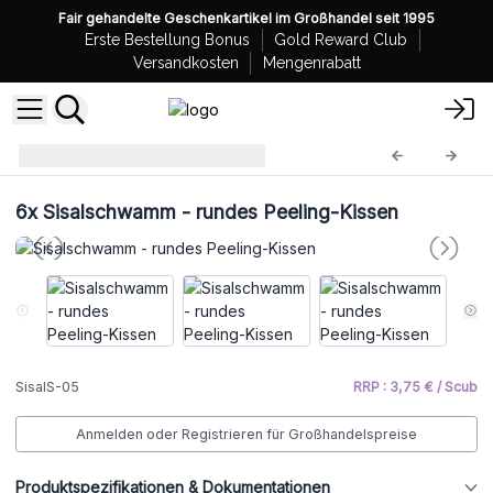
Fair gehandelte Geschenkartikel im Großhandel seit 1995
Erste Bestellung Bonus
Gold Reward Club
Versandkosten
Mengenrabatt
Sisalschwämme
SisalS-05
6x
Sisalschwamm - rundes Peeling-Kissen
SisalS-05
RRP : 3,75 € / Scub
Anmelden oder Registrieren für Großhandelspreise
Produktspezifikationen & Dokumentationen