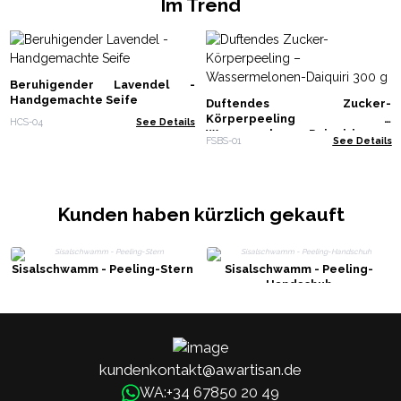
Im Trend
Beruhigender Lavendel -
Handgemachte Seife
Duftendes Zucker-
Körperpeeling –
HCS-04
See Details
Wassermelonen-Daiquiri 300 g
FSBS-01
See Details
Kunden haben kürzlich gekauft
Sisalschwamm - Peeling-Stern
Sisalschwamm - Peeling-
Handschuh
kundenkontakt@awartisan.de
+34 67850 20 49
WA: