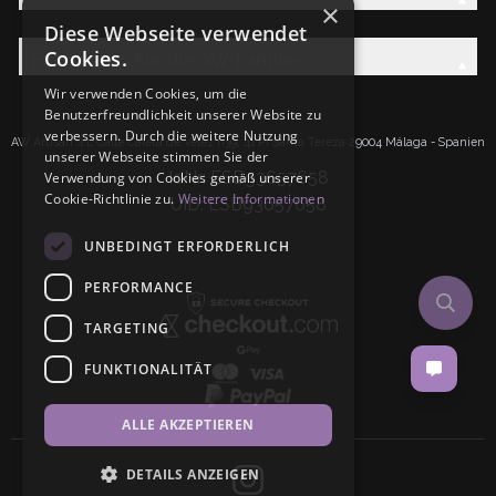
×
Diese Webseite verwendet
Cookies.
Entdecken Sie die AW-Familie
Wir verwenden Cookies, um die
Benutzerfreundlichkeit unserer Website zu
verbessern. Durch die weitere Nutzung
AW Artisan S.L.Calle Caleta de Velez n39, 41 PI Santa Tereza 29004 Málaga - Spanien
unserer Webseite stimmen Sie der
IdNr: ESB93657658
Verwendung von Cookies gemäß unserer
Cookie-Richtlinie zu.
Weitere Informationen
UID: ESB93657658
UNBEDINGT ERFORDERLICH
PERFORMANCE
TARGETING
FUNKTIONALITÄT
ALLE AKZEPTIEREN
DETAILS ANZEIGEN